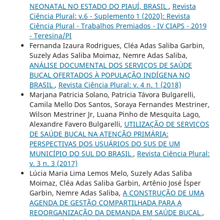
NEONATAL NO ESTADO DO PIAUÍ, BRASIL
,
Revista
Ciência Plural: v.6 - Suplemento 1 (2020): Revista
Ciência Plural - Trabalhos Premiados - IV CIAPS - 2019
- Teresina/PI
Fernanda Izaura Rodrigues, Cléa Adas Saliba Garbin,
Suzely Adas Saliba Moimaz, Nemre Adas Saliba,
ANÁLISE DOCUMENTAL DOS SERVIÇOS DE SAÚDE
BUCAL OFERTADOS À POPULAÇÃO INDÍGENA NO
BRASIL
,
Revista Ciência Plural: v. 4 n. 1 (2018)
Marjana Patricia Solano, Patricia Távora Bulgarelli,
Camila Mello Dos Santos, Soraya Fernandes Mestriner,
Wilson Mestriner Jr, Luana Pinho de Mesquita Lago,
Alexandre Favero Bulgarelli,
UTILIZAÇÃO DE SERVIÇOS
DE SAÚDE BUCAL NA ATENÇÃO PRIMÁRIA:
PERSPECTIVAS DOS USUÁRIOS DO SUS DE UM
MUNICÍPIO DO SUL DO BRASIL
,
Revista Ciência Plural:
v. 3 n. 3 (2017)
Lúcia Maria Lima Lemos Melo, Suzely Adas Saliba
Moimaz, Cléa Adas Saliba Garbin, Artênio José Ísper
Garbin, Nemre Adas Saliba,
A CONSTRUÇÃO DE UMA
AGENDA DE GESTÃO COMPARTILHADA PARA A
REOORGANIZAÇÃO DA DEMANDA EM SAÚDE BUCAL
,