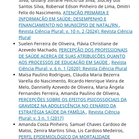
Silva, Gislany Stefane Felício da Silva, Sidcley dos
Santos Silva, Roberval Edson Pinheiro de Lima, Dmitri
Felix do Nascimento,
ATENÇÃO PRIMÁRIA E
INFORMAÇÃO EM SAÚDE: DESEMPENHO E
FINANCIAMENTO NO MUNICÍPIO DE NATAL/RN
,
Revista Ciência Plural: v. 10 n. 2 (2024): Revista Ciência
Plural
Suelen Ferreira de Oliveira, Flávia Christiane de
Azevedo Machado,
PERCEPÇÃO DOS PROFISSIONAIS
DE SAÚDE ACERCA DE SUAS ATRIBUIÇÕES QUANTO
AOS PROCESSOS DE EDUCAÇÃO EM SAÚDE
,
Revista
Ciência Plural: v. 6 n. 1 (2020): Revista Ciência Plural
Maísa Paulino Rodrigues, Cláudia Maria Bezerra
Varella do Nascimento, Ricardo Henrique Vieira de
Melo, Dannielly Azevedo de Oliveira, Maria Ângela
Fernandes Ferreira, Amanda Paulino de Oliveira,
PERCEPÇÕES SOBRE OS EFEITOS PSICOSSOCIAIS DA
GRAVIDEZ NA ADOLESCÊNCIA NO CENÁRIO DA
ESTRATÉGIA SAÚDE DA FAMÍLIA
,
Revista Ciência
Plural: v. 3 n. 1 (2017)
Amanda Costa Pinheiro, Samuel Chaves Cardoso de
Matos, Zenira Martins Silva, Lis Cardoso Medeiros,
PERFIL EPIDEMIOLÓGICO DA MORTALIDADE