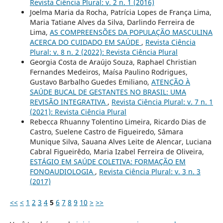
Revista Ciência Plural: v. 2 n. 1 (2016)
Joelma Maria da Rocha, Patrícia Lopes de França Lima,
Maria Tatiane Alves da Silva, Darlindo Ferreira de
Lima,
AS COMPREENSÕES DA POPULAÇÃO MASCULINA
ACERCA DO CUIDADO EM SAÚDE
,
Revista Ciência
Plural: v. 8 n. 2 (2022): Revista Ciência Plural
Georgia Costa de Araújo Souza, Raphael Christian
Fernandes Medeiros, Maísa Paulino Rodrigues,
Gustavo Barbalho Guedes Emiliano,
ATENÇÃO À
SAÚDE BUCAL DE GESTANTES NO BRASIL: UMA
REVISÃO INTEGRATIVA
,
Revista Ciência Plural: v. 7 n. 1
(2021): Revista Ciência Plural
Rebecca Rhuanny Tolentino Limeira, Ricardo Dias de
Castro, Suelene Castro de Figueiredo, Sâmara
Munique Silva, Sauana Alves Leite de Alencar, Luciana
Cabral Figueirêdo, Maria Izabel Ferreira de Oliveira,
ESTÁGIO EM SAÚDE COLETIVA: FORMAÇÃO EM
FONOAUDIOLOGIA
,
Revista Ciência Plural: v. 3 n. 3
(2017)
<<
<
1
2
3
4
5
6
7
8
9
10
>
>>