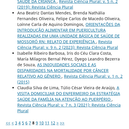
SAÚDE DA CRIANÇA
,
Revista Ciência Plural: v. 5 n. 2
(2019): Revista Ciência Plural
Ana Beatriz Dantas Mendes, Brenda Nathália
Fernandes Oliveira, Felipe Carlos de Macedo Oliveira,
Loínne Carla de Aquino Domingos,
ORIENTAÇÕES DA
INTRODUÇÃO ALIMENTAR EM PUERICULTURA
REALIZADAS EM UMA UNIDADE BÁSICA DE SAÚDE DE
MOSSORÓ RN: RELATO DE EXPERIÊNCIA
,
Revista
Ciência Plural: v. 9 n. 2 (2023): Revista Ciência Plural
Isabelle Ribeiro Barbosa, Iris do Céu Clara Costa,
María Milagros Bernal Pérez, Dyego Leandro Bezerra
de Souza,
AS INIQUIDADES SOCIAIS E AS
DISPARIDADES NA MORTALIDADE POR CÂNCER
RELATIVO AO GÊNERO
,
Revista Ciência Plural: v. 1 n. 2
(2015)
Claudia Silva de Lima, Túlio César Vieira de Araújo,
A
VISITA DOMICILIAR DO ENFERMEIRO DA ESTRATÉGIA
SAÚDE DA FAMÍLIA NA ATENÇÃO AO PUERPÉRIO
,
Revista Ciência Plural: v. 7 n. 3 (2021): Revista Ciência
Plural
<<
<
3
4
5
6
7
8
9
10
11
12
>
>>