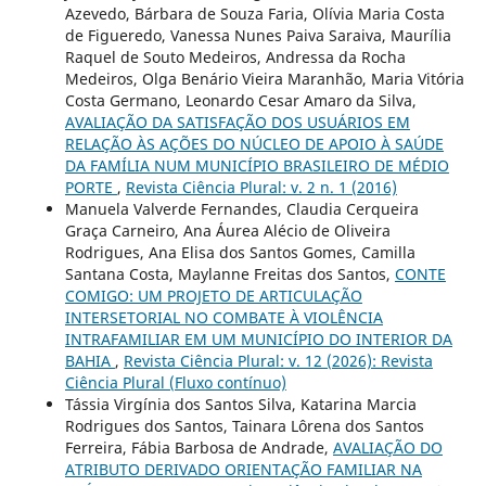
Azevedo, Bárbara de Souza Faria, Olívia Maria Costa
de Figueredo, Vanessa Nunes Paiva Saraiva, Maurília
Raquel de Souto Medeiros, Andressa da Rocha
Medeiros, Olga Benário Vieira Maranhão, Maria Vitória
Costa Germano, Leonardo Cesar Amaro da Silva,
AVALIAÇÃO DA SATISFAÇÃO DOS USUÁRIOS EM
RELAÇÃO ÀS AÇÕES DO NÚCLEO DE APOIO À SAÚDE
DA FAMÍLIA NUM MUNICÍPIO BRASILEIRO DE MÉDIO
PORTE
,
Revista Ciência Plural: v. 2 n. 1 (2016)
Manuela Valverde Fernandes, Claudia Cerqueira
Graça Carneiro, Ana Áurea Alécio de Oliveira
Rodrigues, Ana Elisa dos Santos Gomes, Camilla
Santana Costa, Maylanne Freitas dos Santos,
CONTE
COMIGO: UM PROJETO DE ARTICULAÇÃO
INTERSETORIAL NO COMBATE À VIOLÊNCIA
INTRAFAMILIAR EM UM MUNICÍPIO DO INTERIOR DA
BAHIA
,
Revista Ciência Plural: v. 12 (2026): Revista
Ciência Plural (Fluxo contínuo)
Tássia Virgínia dos Santos Silva, Katarina Marcia
Rodrigues dos Santos, Tainara Lôrena dos Santos
Ferreira, Fábia Barbosa de Andrade,
AVALIAÇÃO DO
ATRIBUTO DERIVADO ORIENTAÇÃO FAMILIAR NA