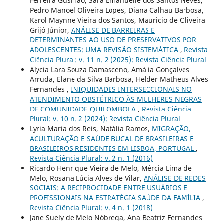
Ferreira Gusmão, Sara Emanuelle dos Santos Neves,
Pedro Manoel Oliveira Lopes, Diana Calhau Barbosa,
Karol Maynne Vieira dos Santos, Mauricio de Oliveira
Grijó Júnior,
ANÁLISE DE BARREIRAS E
DETERMINANTES AO USO DE PRESERVATIVOS POR
ADOLESCENTES: UMA REVISÃO SISTEMÁTICA
,
Revista
Ciência Plural: v. 11 n. 2 (2025): Revista Ciência Plural
Alycia Lara Souza Damasceno, Amália Gonçalves
Arruda, Elane da Silva Barbosa, Helder Matheus Alves
Fernandes ,
INIQUIDADES INTERSECCIONAIS NO
ATENDIMENTO OBSTÉTRICO ÀS MULHERES NEGRAS
DE COMUNIDADE QUILOMBOLA
,
Revista Ciência
Plural: v. 10 n. 2 (2024): Revista Ciência Plural
Lyria Maria dos Reis, Natália Ramos,
MIGRAÇÃO,
ACULTURAÇÃO E SAÚDE BUCAL DE BRASILEIRAS E
BRASILEIROS RESIDENTES EM LISBOA, PORTUGAL
,
Revista Ciência Plural: v. 2 n. 1 (2016)
Ricardo Henrique Vieira de Melo, Mércia Lima de
Melo, Rosana Lúcia Alves de Vilar,
ANÁLISE DE REDES
SOCIAIS: A RECIPROCIDADE ENTRE USUÁRIOS E
PROFISSIONAIS NA ESTRATÉGIA SAÚDE DA FAMÍLIA
,
Revista Ciência Plural: v. 4 n. 1 (2018)
Jane Suely de Melo Nóbrega, Ana Beatriz Fernandes