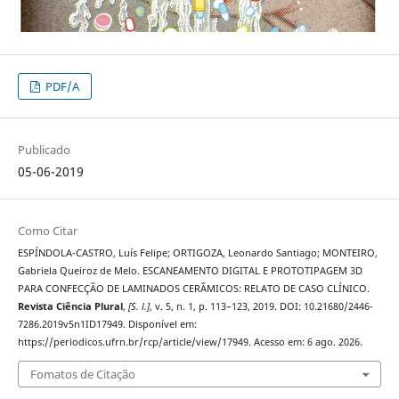
PDF/A
Publicado
05-06-2019
Como Citar
ESPÍNDOLA-CASTRO, Luís Felipe; ORTIGOZA, Leonardo Santiago; MONTEIRO,
Gabriela Queiroz de Melo. ESCANEAMENTO DIGITAL E PROTOTIPAGEM 3D
PARA CONFECÇÃO DE LAMINADOS CERÂMICOS: RELATO DE CASO CLÍNICO.
Revista Ciência Plural
,
[S. l.]
, v. 5, n. 1, p. 113–123, 2019. DOI: 10.21680/2446-
7286.2019v5n1ID17949. Disponível em:
https://periodicos.ufrn.br/rcp/article/view/17949. Acesso em: 6 ago. 2026.
Fomatos de Citação