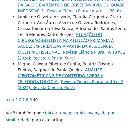
DA SAÚDE EM TEMPOS DE CRISE: INVIÁVEL OU QUASE
IMPOSSÍVEL?
,
Revista Ciência Plural: v. 4 n. 1 (2018)
Jamile de Oliveira Azevedo, Claudia Cerqueira Graça
Carneiro, Ana Áurea Alécio de Oliveira Rodrigues,
Cássia Tainar da Silva Souza, Adriana dos Santos Sena,
Técia Mendes Daltro Borges,
ATUAÇÃO DO
CIRURGIÃO-DENTISTA NA ATENÇÃO PRIMÁRIA À
SAÚDE: EXPERIÊNCIAS A PARTIR DA RESIDÊNCIA
MULTIPROFISSIONAL
,
Revista Ciência Plural: v. 10 n. 2
(2024): Revista Ciência Plural
Miguel Caixeta Ribeiro e Cunha, Beatriz Cristina
Freitas, Dagmar de Paula Queluz,
ANÁLISE
CIENTOMÉTRICA E DE CONTEÚDO SOBRE A
TELEODONTOLOGIA
,
Revista Ciência Plural: v. 10 n. 3
(2024): Revista Ciência Plural
<<
<
5
6
7
8
9
10
Você também pode
iniciar uma pesquisa avançada por
similaridade
para este artigo.