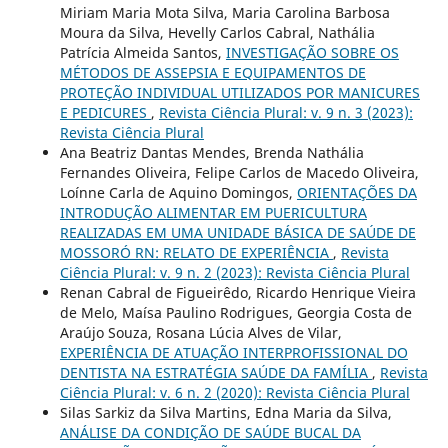
Miriam Maria Mota Silva, Maria Carolina Barbosa
Moura da Silva, Hevelly Carlos Cabral, Nathália
Patrícia Almeida Santos,
INVESTIGAÇÃO SOBRE OS
MÉTODOS DE ASSEPSIA E EQUIPAMENTOS DE
PROTEÇÃO INDIVIDUAL UTILIZADOS POR MANICURES
E PEDICURES
,
Revista Ciência Plural: v. 9 n. 3 (2023):
Revista Ciência Plural
Ana Beatriz Dantas Mendes, Brenda Nathália
Fernandes Oliveira, Felipe Carlos de Macedo Oliveira,
Loínne Carla de Aquino Domingos,
ORIENTAÇÕES DA
INTRODUÇÃO ALIMENTAR EM PUERICULTURA
REALIZADAS EM UMA UNIDADE BÁSICA DE SAÚDE DE
MOSSORÓ RN: RELATO DE EXPERIÊNCIA
,
Revista
Ciência Plural: v. 9 n. 2 (2023): Revista Ciência Plural
Renan Cabral de Figueirêdo, Ricardo Henrique Vieira
de Melo, Maísa Paulino Rodrigues, Georgia Costa de
Araújo Souza, Rosana Lúcia Alves de Vilar,
EXPERIÊNCIA DE ATUAÇÃO INTERPROFISSIONAL DO
DENTISTA NA ESTRATÉGIA SAÚDE DA FAMÍLIA
,
Revista
Ciência Plural: v. 6 n. 2 (2020): Revista Ciência Plural
Silas Sarkiz da Silva Martins, Edna Maria da Silva,
ANÁLISE DA CONDIÇÃO DE SAÚDE BUCAL DA