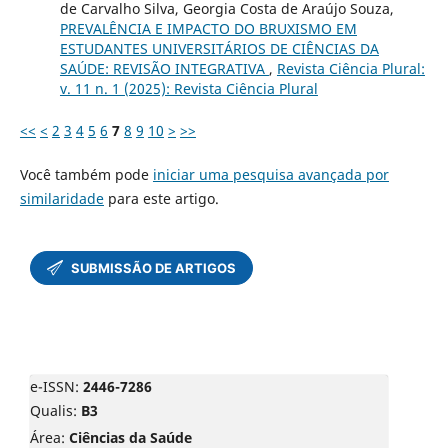
de Carvalho Silva, Georgia Costa de Araújo Souza,
PREVALÊNCIA E IMPACTO DO BRUXISMO EM
ESTUDANTES UNIVERSITÁRIOS DE CIÊNCIAS DA
SAÚDE: REVISÃO INTEGRATIVA
,
Revista Ciência Plural:
v. 11 n. 1 (2025): Revista Ciência Plural
<<
<
2
3
4
5
6
7
8
9
10
>
>>
Você também pode
iniciar uma pesquisa avançada por
similaridade
para este artigo.
e-ISSN:
2446-7286
Qualis:
B3
Área:
Ciências da Saúde