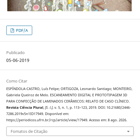
PDF/A
Publicado
05-06-2019
Como Citar
ESPÍNDOLA-CASTRO, Luís Felipe; ORTIGOZA, Leonardo Santiago; MONTEIRO,
Gabriela Queiroz de Melo. ESCANEAMENTO DIGITAL E PROTOTIPAGEM 3D
PARA CONFECÇÃO DE LAMINADOS CERÂMICOS: RELATO DE CASO CLÍNICO.
Revista Ciência Plural
,
[S. l.]
, v. 5, n. 1, p. 113–123, 2019. DOI: 10.21680/2446-
7286.2019v5n1ID17949. Disponível em:
https://periodicos.ufrn.br/rcp/article/view/17949. Acesso em: 8 ago. 2026.
Fomatos de Citação