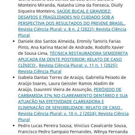
Monteiro Miranda, Natasha Lima da Fonseca, Diully
Siqueira Monteiro,
SAÚDE BUCAL E GRAVIDEZ:
DESAFIOS E FRAGILIDADES NO CUIDADO SOB A
PERSPECTIVA DOS RESULTADOS DO PREVINE BRASIL
,
Revista Ciência Plural: v. 8 n. 2 (2022): Revista Ciência
Plural
Daniele dos Santos Almeida, Emmily Tamiris Farias
Pinto, Ana Karina Maciel de Andrade, Rodolfo Xavier
de Sousa Lima,
TÉCNICA RESTAURADORA SEMIDIRETA
APLICADA EM DENTE POSTERIOR: RELATO DE CASO
CLÍNICO
,
Revista Ciência Plural: v. 11 n. 1 (2025):
Revista Ciência Plural
Isabela Dantas Torres de Araújo, Gabriella Peixoto de
Araújo Soares, Laura Geissler Ramos Aladim de
Araújo, Isauremi Vieira de Assunção,
PERÓXIDO DE
CARBAMIDA 37% NO CLAREAMENTO DENTÁRIO E SUA
ATUAÇÃO NA EFETIVIDADE CLAREADORA E
ELIMINAÇÃO DE SENSIBILIDADE: RELATO DE CASO
,
Revista Ciência Plural: v. 10 n. 2 (2024): Revista Ciência
Plural
Pedro Lucas Pereira Sousa, Vinicius Cavalcante Sousa,
Francisco Pedro Sampaio Fernandes, Wênya Fernanda