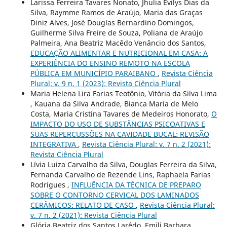
Larissa Ferreira Tavares Nonato, Jhulia Evilys Dias da
Silva, Raymme Ramos de Araújo, Maria das Graças
Diniz Alves, José Douglas Bernardino Domingos,
Guilherme Silva Freire de Souza, Poliana de Araújo
Palmeira, Ana Beatriz Macêdo Venâncio dos Santos,
EDUCAÇÃO ALIMENTAR E NUTRICIONAL EM CASA: A
EXPERIÊNCIA DO ENSINO REMOTO NA ESCOLA
PÚBLICA EM MUNICÍPIO PARAIBANO
,
Revista Ciência
Plural: v. 9 n. 1 (2023): Revista Ciência Plural
Maria Helena Lira Farias Teotônio, Vitória da Silva Lima
, Kauana da Silva Andrade, Bianca Maria de Melo
Costa, Maria Cristina Tavares de Medeiros Honorato,
O
IMPACTO DO USO DE SUBSTÂNCIAS PSICOATIVAS E
SUAS REPERCUSSÕES NA CAVIDADE BUCAL: REVISÃO
INTEGRATIVA
,
Revista Ciência Plural: v. 7 n. 2 (2021):
Revista Ciência Plural
Lívia Luiza Carvalho da Silva, Douglas Ferreira da Silva,
Fernanda Carvalho de Rezende Lins, Raphaela Farias
Rodrigues ,
INFLUÊNCIA DA TÉCNICA DE PREPARO
SOBRE O CONTORNO CERVICAL DOS LAMINADOS
CERÂMICOS: RELATO DE CASO
,
Revista Ciência Plural:
v. 7 n. 2 (2021): Revista Ciência Plural
Glória Beatriz dos Santos Larêdo, Emili Barbara