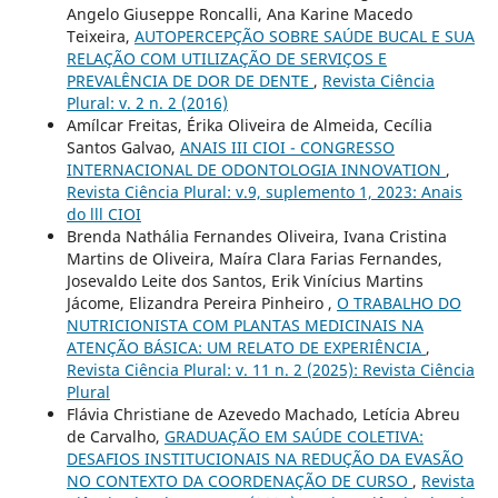
Angelo Giuseppe Roncalli, Ana Karine Macedo
Teixeira,
AUTOPERCEPÇÃO SOBRE SAÚDE BUCAL E SUA
RELAÇÃO COM UTILIZAÇÃO DE SERVIÇOS E
PREVALÊNCIA DE DOR DE DENTE
,
Revista Ciência
Plural: v. 2 n. 2 (2016)
Amílcar Freitas, Érika Oliveira de Almeida, Cecília
Santos Galvao,
ANAIS III CIOI - CONGRESSO
INTERNACIONAL DE ODONTOLOGIA INNOVATION
,
Revista Ciência Plural: v.9, suplemento 1, 2023: Anais
do lll CIOI
Brenda Nathália Fernandes Oliveira, Ivana Cristina
Martins de Oliveira, Maíra Clara Farias Fernandes,
Josevaldo Leite dos Santos, Erik Vinícius Martins
Jácome, Elizandra Pereira Pinheiro ,
O TRABALHO DO
NUTRICIONISTA COM PLANTAS MEDICINAIS NA
ATENÇÃO BÁSICA: UM RELATO DE EXPERIÊNCIA
,
Revista Ciência Plural: v. 11 n. 2 (2025): Revista Ciência
Plural
Flávia Christiane de Azevedo Machado, Letícia Abreu
de Carvalho,
GRADUAÇÃO EM SAÚDE COLETIVA:
DESAFIOS INSTITUCIONAIS NA REDUÇÃO DA EVASÃO
NO CONTEXTO DA COORDENAÇÃO DE CURSO
,
Revista