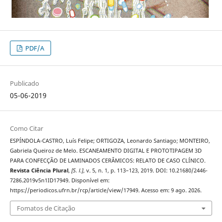
PDF/A
Publicado
05-06-2019
Como Citar
ESPÍNDOLA-CASTRO, Luís Felipe; ORTIGOZA, Leonardo Santiago; MONTEIRO,
Gabriela Queiroz de Melo. ESCANEAMENTO DIGITAL E PROTOTIPAGEM 3D
PARA CONFECÇÃO DE LAMINADOS CERÂMICOS: RELATO DE CASO CLÍNICO.
Revista Ciência Plural
,
[S. l.]
, v. 5, n. 1, p. 113–123, 2019. DOI: 10.21680/2446-
7286.2019v5n1ID17949. Disponível em:
https://periodicos.ufrn.br/rcp/article/view/17949. Acesso em: 9 ago. 2026.
Fomatos de Citação