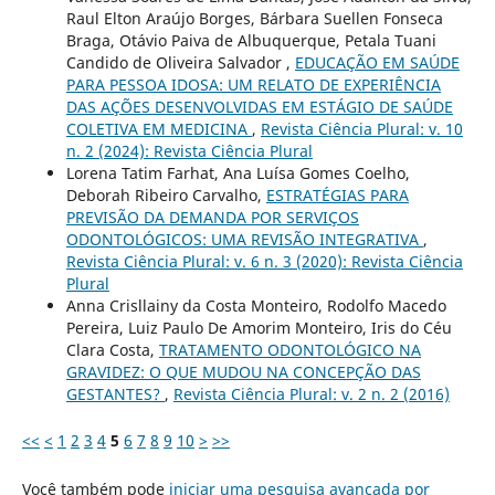
Raul Elton Araújo Borges, Bárbara Suellen Fonseca
Braga, Otávio Paiva de Albuquerque, Petala Tuani
Candido de Oliveira Salvador ,
EDUCAÇÃO EM SAÚDE
PARA PESSOA IDOSA: UM RELATO DE EXPERIÊNCIA
DAS AÇÕES DESENVOLVIDAS EM ESTÁGIO DE SAÚDE
COLETIVA EM MEDICINA
,
Revista Ciência Plural: v. 10
n. 2 (2024): Revista Ciência Plural
Lorena Tatim Farhat, Ana Luísa Gomes Coelho,
Deborah Ribeiro Carvalho,
ESTRATÉGIAS PARA
PREVISÃO DA DEMANDA POR SERVIÇOS
ODONTOLÓGICOS: UMA REVISÃO INTEGRATIVA
,
Revista Ciência Plural: v. 6 n. 3 (2020): Revista Ciência
Plural
Anna Crisllainy da Costa Monteiro, Rodolfo Macedo
Pereira, Luiz Paulo De Amorim Monteiro, Iris do Céu
Clara Costa,
TRATAMENTO ODONTOLÓGICO NA
GRAVIDEZ: O QUE MUDOU NA CONCEPÇÃO DAS
GESTANTES?
,
Revista Ciência Plural: v. 2 n. 2 (2016)
<<
<
1
2
3
4
5
6
7
8
9
10
>
>>
Você também pode
iniciar uma pesquisa avançada por