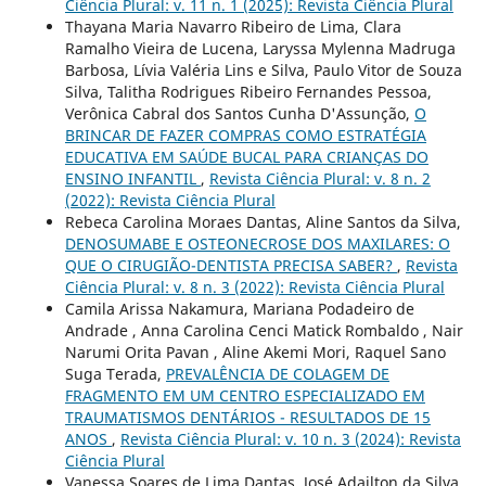
Ciência Plural: v. 11 n. 1 (2025): Revista Ciência Plural
Thayana Maria Navarro Ribeiro de Lima, Clara
Ramalho Vieira de Lucena, Laryssa Mylenna Madruga
Barbosa, Lívia Valéria Lins e Silva, Paulo Vitor de Souza
Silva, Talitha Rodrigues Ribeiro Fernandes Pessoa,
Verônica Cabral dos Santos Cunha D'Assunção,
O
BRINCAR DE FAZER COMPRAS COMO ESTRATÉGIA
EDUCATIVA EM SAÚDE BUCAL PARA CRIANÇAS DO
ENSINO INFANTIL
,
Revista Ciência Plural: v. 8 n. 2
(2022): Revista Ciência Plural
Rebeca Carolina Moraes Dantas, Aline Santos da Silva,
DENOSUMABE E OSTEONECROSE DOS MAXILARES: O
QUE O CIRUGIÃO-DENTISTA PRECISA SABER?
,
Revista
Ciência Plural: v. 8 n. 3 (2022): Revista Ciência Plural
Camila Arissa Nakamura, Mariana Podadeiro de
Andrade , Anna Carolina Cenci Matick Rombaldo , Nair
Narumi Orita Pavan , Aline Akemi Mori, Raquel Sano
Suga Terada,
PREVALÊNCIA DE COLAGEM DE
FRAGMENTO EM UM CENTRO ESPECIALIZADO EM
TRAUMATISMOS DENTÁRIOS - RESULTADOS DE 15
ANOS
,
Revista Ciência Plural: v. 10 n. 3 (2024): Revista
Ciência Plural
Vanessa Soares de Lima Dantas, José Adailton da Silva,