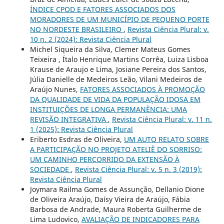
ÍNDICE CPOD E FATORES ASSOCIADOS DOS
MORADORES DE UM MUNICÍPIO DE PEQUENO PORTE
NO NORDESTE BRASILEIRO
,
Revista Ciência Plural: v.
10 n. 2 (2024): Revista Ciência Plural
Michel Siqueira da Silva, Clemer Mateus Gomes
Teixeira , Ítalo Henrique Martins Corrêa, Luiza Lisboa
Krause de Araujo e Lima, Josiane Pereira dos Santos,
Júlia Danielle de Medeiros Leão, Vilani Medeiros de
Araújo Nunes,
FATORES ASSOCIADOS À PROMOÇÃO
DA QUALIDADE DE VIDA DA POPULAÇÃO IDOSA EM
INSTITUIÇÕES DE LONGA PERMANÊNCIA: UMA
REVISÃO INTEGRATIVA
,
Revista Ciência Plural: v. 11 n.
1 (2025): Revista Ciência Plural
Eriberto Esdras de Oliveira,
UM AUTO RELATO SOBRE
A PARTICIPAÇÃO NO PROJETO ATELIÊ DO SORRISO:
UM CAMINHO PERCORRIDO DA EXTENSÃO À
SOCIEDADE
,
Revista Ciência Plural: v. 5 n. 3 (2019):
Revista Ciência Plural
Joymara Railma Gomes de Assunção, Dellanio Dione
de Oliveira Araújo, Daísy Vieira de Araújo, Fábia
Barbosa de Andrade, Maura Roberta Guilherme de
Lima Ludovico,
AVALIAÇÃO DE INDICADORES PARA