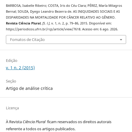
BARBOSA, Isabelle Ribeiro; COSTA, Iris do Céu Clara; PÉREZ, María Milagros
Bernal; SOUZA, Dyego Leandro Bezerra de. AS INIQUIDADES SOCIAIS E AS
DISPARIDADES NA MORTALIDADE POR CÂNCER RELATIVO AO GÊNERO.
Revista Ciência Plural
,
[S. l.]
, v. 1, n. 2, p. 79–86, 2015. Disponível em:
https://periodicos.ufrn.br/rcp/article/view/7618. Acesso em: 6 ago. 2026.
Fomatos de Citação
Edição
v. 1 n. 2 (2015)
Seção
Artigo de análise crítica
Licença
À Revista
Ciência Plural
ficam reservados os direitos autorais
referente a todos os artigos publicados.