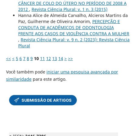
CÂNCER DE COLO DO ÚTERO NO PERÍODO DE 2008 A
2012
,
Revista Ciência Plural: v. 1 n. 3 (2015)
Hanna Alice de Almeida Carvalho, Alcieros Martins da
Paz, Guilherme de Oliveira Amorim,
PERCEPÇÃO E
CONDUTA DE ACADÊMICOS DE ODONTOLOGIA
FRENTE AOS CASOS DE VIOLÊNCIA CONTRA A MULHER
,
Revista Ciência Plural: v. 9 n. 2 (2023): Revista Ciência
Plural
<<
<
5
6
7
8
9
10
11
12
13
14
>
>>
Você também pode
iniciar uma pesquisa avançada por
similaridade
para este artigo.