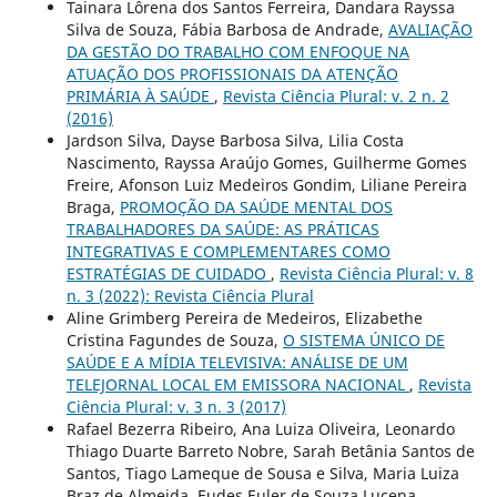
Tainara Lôrena dos Santos Ferreira, Dandara Rayssa
Silva de Souza, Fábia Barbosa de Andrade,
AVALIAÇÃO
DA GESTÃO DO TRABALHO COM ENFOQUE NA
ATUAÇÃO DOS PROFISSIONAIS DA ATENÇÃO
PRIMÁRIA À SAÚDE
,
Revista Ciência Plural: v. 2 n. 2
(2016)
Jardson Silva, Dayse Barbosa Silva, Lilia Costa
Nascimento, Rayssa Araújo Gomes, Guilherme Gomes
Freire, Afonson Luiz Medeiros Gondim, Liliane Pereira
Braga,
PROMOÇÃO DA SAÚDE MENTAL DOS
TRABALHADORES DA SAÚDE: AS PRÁTICAS
INTEGRATIVAS E COMPLEMENTARES COMO
ESTRATÉGIAS DE CUIDADO
,
Revista Ciência Plural: v. 8
n. 3 (2022): Revista Ciência Plural
Aline Grimberg Pereira de Medeiros, Elizabethe
Cristina Fagundes de Souza,
O SISTEMA ÚNICO DE
SAÚDE E A MÍDIA TELEVISIVA: ANÁLISE DE UM
TELEJORNAL LOCAL EM EMISSORA NACIONAL
,
Revista
Ciência Plural: v. 3 n. 3 (2017)
Rafael Bezerra Ribeiro, Ana Luiza Oliveira, Leonardo
Thiago Duarte Barreto Nobre, Sarah Betânia Santos de
Santos, Tiago Lameque de Sousa e Silva, Maria Luiza
Braz de Almeida, Eudes Euler de Souza Lucena,