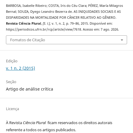
BARBOSA, Isabelle Ribeiro; COSTA, Iris do Céu Clara; PÉREZ, María Milagros
Bernal; SOUZA, Dyego Leandro Bezerra de. AS INIQUIDADES SOCIAIS E AS
DISPARIDADES NA MORTALIDADE POR CÂNCER RELATIVO AO GÊNERO.
Revista Ciência Plural
,
[S. l.]
, v. 1, n. 2, p. 79–86, 2015. Disponível em:
https://periodicos.ufrn.br/rcp/article/view/7618. Acesso em: 7 ago. 2026.
Fomatos de Citação
Edição
v. 1 n. 2 (2015)
Seção
Artigo de análise crítica
Licença
À Revista
Ciência Plural
ficam reservados os direitos autorais
referente a todos os artigos publicados.