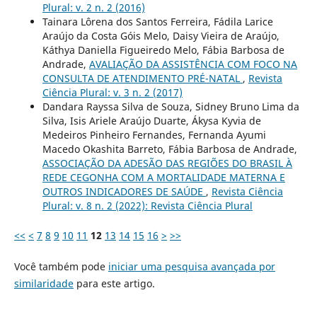
Plural: v. 2 n. 2 (2016)
Tainara Lôrena dos Santos Ferreira, Fádila Larice
Araújo da Costa Góis Melo, Daisy Vieira de Araújo,
Káthya Daniella Figueiredo Melo, Fábia Barbosa de
Andrade,
AVALIAÇÃO DA ASSISTÊNCIA COM FOCO NA
CONSULTA DE ATENDIMENTO PRÉ-NATAL
,
Revista
Ciência Plural: v. 3 n. 2 (2017)
Dandara Rayssa Silva de Souza, Sidney Bruno Lima da
Silva, Isis Ariele Araújo Duarte, Ákysa Kyvia de
Medeiros Pinheiro Fernandes, Fernanda Ayumi
Macedo Okashita Barreto, Fábia Barbosa de Andrade,
ASSOCIAÇÃO DA ADESÃO DAS REGIÕES DO BRASIL À
REDE CEGONHA COM A MORTALIDADE MATERNA E
OUTROS INDICADORES DE SAÚDE
,
Revista Ciência
Plural: v. 8 n. 2 (2022): Revista Ciência Plural
<<
<
7
8
9
10
11
12
13
14
15
16
>
>>
Você também pode
iniciar uma pesquisa avançada por
similaridade
para este artigo.