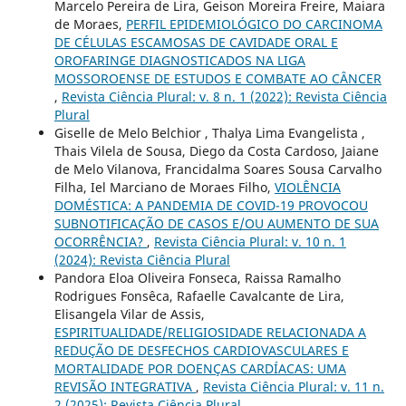
Marcelo Pereira de Lira, Geison Moreira Freire, Maiara
de Moraes,
PERFIL EPIDEMIOLÓGICO DO CARCINOMA
DE CÉLULAS ESCAMOSAS DE CAVIDADE ORAL E
OROFARINGE DIAGNOSTICADOS NA LIGA
MOSSOROENSE DE ESTUDOS E COMBATE AO CÂNCER
,
Revista Ciência Plural: v. 8 n. 1 (2022): Revista Ciência
Plural
Giselle de Melo Belchior , Thalya Lima Evangelista ,
Thais Vilela de Sousa, Diego da Costa Cardoso, Jaiane
de Melo Vilanova, Francidalma Soares Sousa Carvalho
Filha, Iel Marciano de Moraes Filho,
VIOLÊNCIA
DOMÉSTICA: A PANDEMIA DE COVID-19 PROVOCOU
SUBNOTIFICAÇÃO DE CASOS E/OU AUMENTO DE SUA
OCORRÊNCIA?
,
Revista Ciência Plural: v. 10 n. 1
(2024): Revista Ciência Plural
Pandora Eloa Oliveira Fonseca, Raissa Ramalho
Rodrigues Fonsêca, Rafaelle Cavalcante de Lira,
Elisangela Vilar de Assis,
ESPIRITUALIDADE/RELIGIOSIDADE RELACIONADA A
REDUÇÃO DE DESFECHOS CARDIOVASCULARES E
MORTALIDADE POR DOENÇAS CARDÍACAS: UMA
REVISÃO INTEGRATIVA
,
Revista Ciência Plural: v. 11 n.
2 (2025): Revista Ciência Plural