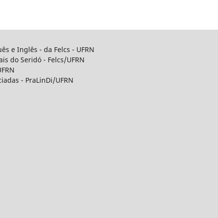
uês e Inglês - da Felcs - UFRN
ais do Seridó - Felcs/UFRN
 UFRN
ciadas - PraLinDi/UFRN