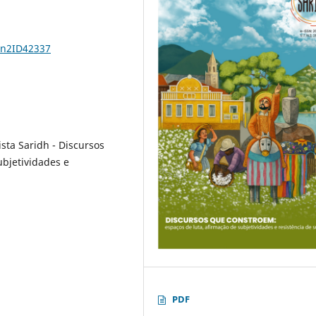
7n2ID42337
sta Saridh - Discursos
ubjetividades e
PDF