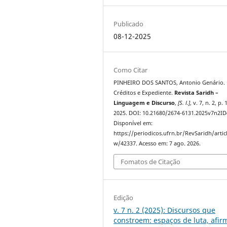
Publicado
08-12-2025
Como Citar
PINHEIRO DOS SANTOS, Antonio Genário.
Créditos e Expediente.
Revista Saridh –
Linguagem e Discurso
,
[S. l.]
, v. 7, n. 2, p. 
2025. DOI: 10.21680/2674-6131.2025v7n2ID
Disponível em:
https://periodicos.ufrn.br/RevSaridh/artic
w/42337. Acesso em: 7 ago. 2026.
Fomatos de Citação
Edição
v. 7 n. 2 (2025): Discursos que
constroem: espaços de luta, afi