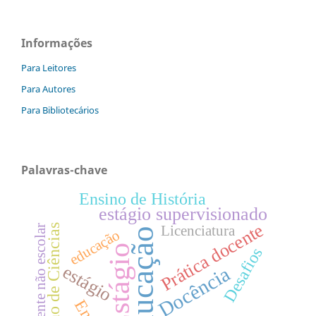
Informações
Para Leitores
Para Autores
Para Bibliotecários
Palavras-chave
Ensino de História
estágio supervisionado
Prática docente
Ensino de Ciências
Licenciatura
Ambiente não escolar
Educação
educação
Estágio
Desafios
estágio
Docência