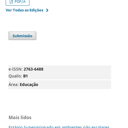
PDF/A
Ver Todas as Edições
Submissão
e-ISSN:
2763-6488
Qualis:
B1
Área:
Educação
Mais lidos
Estágio Supervisionado em ambientes não escolares