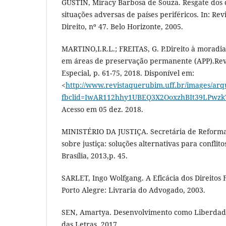
GUSTIN, Miracy Barbosa de Souza. Resgate dos
situações adversas de países periféricos. In: Re
Direito, nº 47. Belo Horizonte, 2005.
MARTINO,I.R.L.; FREITAS, G. P.Direito à moradia
em áreas de preservação permanente (APP).Revi
Especial, p. 61-75, 2018. Disponível em:
<
http://www.revistaquerubim.uff.br/images/arq
fbclid=IwAR112hhy1UBEQ3X2OoxzhBIt39LPw
Acesso em 05 dez. 2018.
MINISTÉRIO DA JUSTIÇA. Secretária de Reforma 
sobre justiça: soluções alternativas para conflit
Brasília, 2013,p. 45.
SARLET, Ingo Wolfgang. A Eficácia dos Direitos 
Porto Alegre: Livraria do Advogado, 2003.
SEN, Amartya. Desenvolvimento como Liberdad
das Letras, 2017.