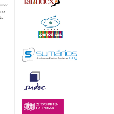
luindo
tras
ão.