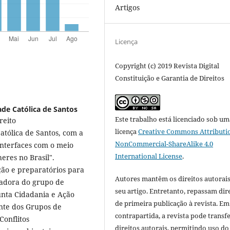
Artigos
Licença
Copyright (c) 2019 Revista Digital
Constituição e Garantia de Direitos
ade Católica de Santos
Este trabalho está licenciado sob um
reito
licença
Creative Commons Attributi
atólica de Santos, com a
NonCommercial-ShareAlike 4.0
 interfaces com o meio
International License
.
res no Brasil".
ção e preparatórios para
Autores mantêm os direitos autorais
nadora do grupo de
seu artigo. Entretanto, repassam dir
unta Cidadania e Ação
de primeira publicação à revista. Em
ante dos Grupos de
contrapartida, a revista pode transfe
Conflitos
direitos autorais, permitindo uso do