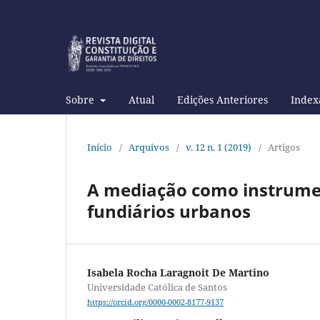
Sobre
Atual
Edições Anteriores
Index
Início
/
Arquivos
/
v. 12 n. 1 (2019)
/
Artigos
A mediação como instrument
fundiários urbanos
Isabela Rocha Laragnoit De Martino
Universidade Católica de Santos
https://orcid.org/0000-0002-8177-9137