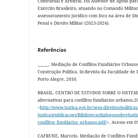
Contratual e Arbitral. Foi Assessor de Apoio par
Exército Brasileiro, atuando no Comando Milita
assessoramento jurídico com foco na área de Dire
Penal e Direito Militar (2023-2024).
Referências
______. Mediação de Conflitos Fundiários Urbano
Construção Política. In:Revista da Faculdade de D
Porto Alegre, 2010.
BRASIL. CENTRO DE ESTUDOS SOBRE O SISTEMA
alternativas para conflitos fundiários urbanos.2
<
http://www.justica.gov.br/seus-direitos/politicas
justica/publicacoes/Biblioteca/dialogossobrejusti
conflitos_fundiarios_urbanos.pdf/
>. Acesso em 0
CAFRUNE, Marcelo. Mediação de Conflitos Fundi