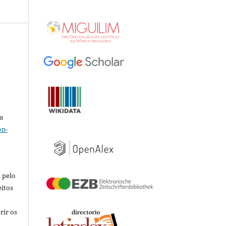
a
on-
 pelo
eitos
rir os