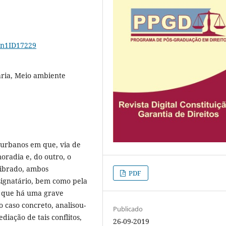
12n1ID17229
ária, Meio ambiente
s urbanos em que, via de
moradia e, do outro, o
librado, ambos
PDF
 signatário, bem como pela
o que há uma grave
o caso concreto, analisou-
Publicado
diação de tais conflitos,
26-09-2019