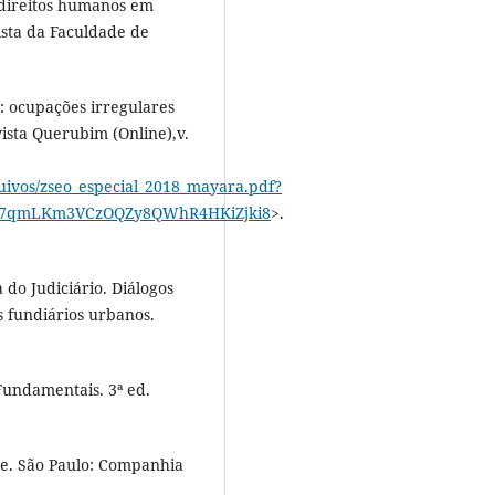
 direitos humanos em
vista da Faculdade de
: ocupações irregulares
sta Querubim (Online),v.
uivos/zseo_especial_2018_mayara.pdf?
zk7qmLKm3VCzOQZy8QWhR4HKiZjki8
>.
do Judiciário. Diálogos
os fundiários urbanos.
Fundamentais. 3ª ed.
e. São Paulo: Companhia