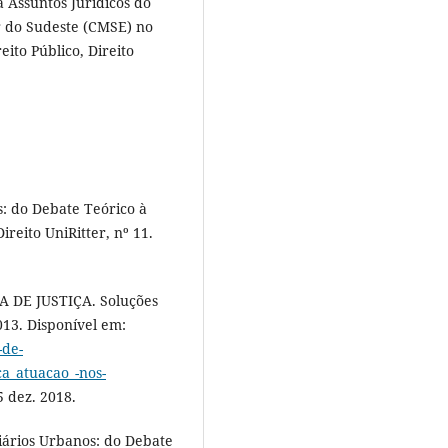
a Assuntos Jurídicos do
r do Sudeste (CMSE) no
ito Público, Direito
s: do Debate Teórico à
ireito UniRitter, nº 11.
 DE JUSTIÇA. Soluções
013. Disponível em:
-de-
ca_atuacao_-nos-
5 dez. 2018.
ários Urbanos: do Debate