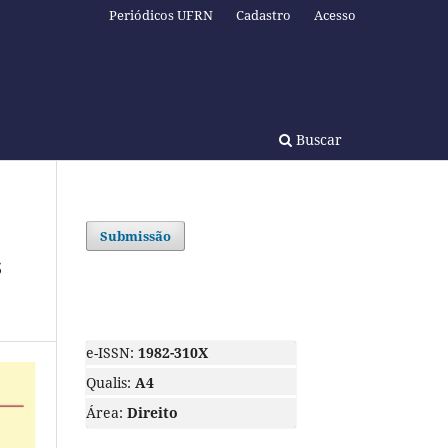
Periódicos UFRN
Cadastro
Acesso
Buscar
Submissão
s
e-ISSN:
1982-310X
Qualis:
A4
Área:
Direito