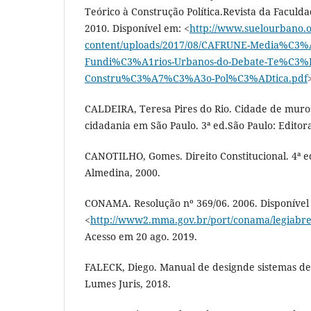
Teórico à Construção Política.Revista da Faculda
2010. Disponível em: <
http://www.suelourbano.
content/uploads/2017/08/CAFRUNE-Media%C3%
Fundi%C3%A1rios-Urbanos-do-Debate-Te%C3%
Constru%C3%A7%C3%A3o-Pol%C3%ADtica.pdf
CALDEIRA, Teresa Pires do Rio. Cidade de muros
cidadania em São Paulo. 3ª ed.São Paulo: Editora
CANOTILHO, Gomes. Direito Constitucional. 4ª e
Almedina, 2000.
CONAMA. Resolução nº 369/06. 2006. Disponível
<
http://www2.mma.gov.br/port/conama/legiabre
Acesso em 20 ago. 2019.
FALECK, Diego. Manual de designde sistemas de 
Lumes Juris, 2018.