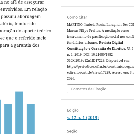
ia no afã de assegurar
 envolvidos. Em relação
a possuiu abordagem
Como Citar
atório, tendo sido
MARTINO, Isabela Rocha Laragnoit De; C
boração do aporte teórico
Marcus Filipe Freitas. A mediação como
instrumento de pacificação social nos confl
u-se que o referido meio
fundiários urbanos.
Revista Digital
 para a garantia dos
Constituição e Garantia de Direitos
,
[S. l.
n. 1, 2019. DOI: 10.21680/1982-
310X.2019v12n1ID17229. Disponível em:
https://periodicos.ufrn.br/constituicaoegar
edireitos/article/view/17229. Acesso em: 8 
2026.
Fomatos de Citação
Edição
v. 12 n. 1 (2019)
Seção