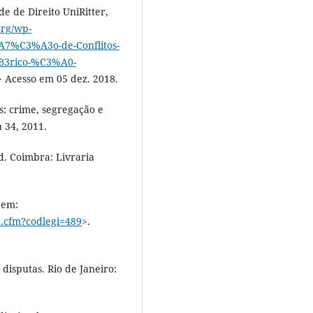
de de Direito UniRitter,
org/wp-
A7%C3%A3o-de-Conflitos-
B3rico-%C3%A0-
> Acesso em 05 dez. 2018.
: crime, segregação e
 34, 2011.
d. Coimbra: Livraria
 em:
.cfm?codlegi=489
>.
disputas. Rio de Janeiro: