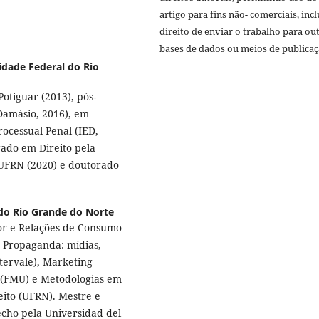
artigo para fins não- comerciais, inc
direito de enviar o trabalho para ou
bases de dados ou meios de publicaç
idade Federal do Rio
otiguar (2013), pós-
Damásio, 2016), em
Processual Penal (IED,
rado em Direito pela
 UFRN (2020) e doutorado
do Rio Grande do Norte
or e Relações de Consumo
 e Propaganda: mídias,
ervale), Marketing
r (FMU) e Metodologias em
eito (UFRN). Mestre e
cho pela Universidad del