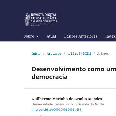
Sobre
Atual
Edições Anteriores
Index
Início
/
Arquivos
/
v. 14 n. 3 (2021)
/
Artigos
Desenvolvimento como um 
democracia
Guilherme Marinho de Araújo Mendes
Universidade Federal do Rio Grande do Norte
https://orcid.org/0000-0002-1034-4486