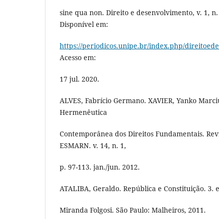
sine qua non. Direito e desenvolvimento, v. 1, n. 
Disponível em:
https://periodicos.unipe.br/index.php/direitoed
Acesso em:
17 jul. 2020.
ALVES, Fabrício Germano. XAVIER, Yanko Marciu
Hermenêutica
Contemporânea dos Direitos Fundamentais. Revis
ESMARN. v. 14, n. 1,
p. 97-113. jan./jun. 2012.
ATALIBA, Geraldo. República e Constituição. 3. e
Miranda Folgosi. São Paulo: Malheiros, 2011.