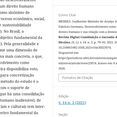
 um direito humano
 como sinônimo de
Como Citar
ocesso econômico, social,
MENDES, Guilherme Marinho de Araújo; A
e sustentabilidade
Fabrício Germano. Desenvolvimento como
. No Brasil, a
direito humano e sua relação com a democr
objetivo fundamental da
Revista Digital Constituição e Garantia 
Direitos
,
[S. l.]
, v. 14, n. 3, p. 70–93, 2021. 
I). Pela generalidade e
10.21680/1982-310X.2021v14n3ID25074.
sume uma dimensão de
Disponível em:
va mais concreta, o que,
https://periodicos.ufrn.br/constituicaoegar
nvolvimento como
edireitos/article/view/25074. Acesso em: 8 
ira disponibiliza voto,
2026.
s para concretização
Fomatos de Citação
O método do estudo é o
 com o suporte de
e que há uma consolidação
Edição
 humano inalienável, de
v. 14 n. 3 (2021)
ciais e culturais (em inter-
jetivo fundamental da
Seção