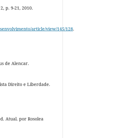
2, p. 9-21, 2010.
esenvolvimento/article/view/145/128
.
s de Alencar.
ta Direito e Liberdade.
d. Atual. por Rosolea