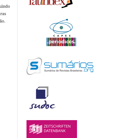
luindo
tras
ão.