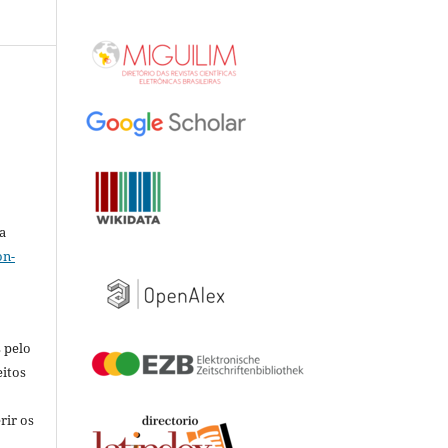
a
on-
 pelo
eitos
rir os