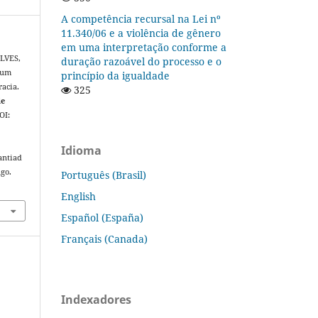
A competência recursal na Lei nº
11.340/06 e a violência de gênero
em uma interpretação conforme a
LVES,
duração razoável do processo e o
 um
princípio da igualdade
acia.
325
de
DOI:
Idioma
antiad
ago.
Português (Brasil)
English
Español (España)
Français (Canada)
Indexadores