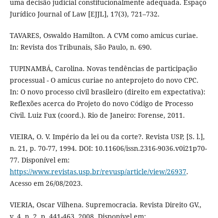
uma decisão judicial constitucionalmente adequada. Espaço
Jurídico Journal of Law [EJJL], 17(3), 721–732.
TAVARES, Oswaldo Hamilton. A CVM como amicus curiae.
In: Revista dos Tribunais, São Paulo, n. 690.
TUPINAMBÁ, Carolina. Novas tendências de participação
processual - O amicus curiae no anteprojeto do novo CPC.
In: O novo processo civil brasileiro (direito em expectativa):
Reflexões acerca do Projeto do novo Código de Processo
Civil. Luiz Fux (coord.). Rio de Janeiro: Forense, 2011.
VIEIRA, O. V. Império da lei ou da corte?. Revista USP, [S. l.],
n. 21, p. 70-77, 1994. DOI: 10.11606/issn.2316-9036.v0i21p70-
77. Disponível em:
https://www.revistas.usp.br/revusp/article/view/26937
.
Acesso em 26/08/2023.
VIERIA, Oscar Vilhena. Supremocracia. Revista Direito GV.,
v. 4, n. 2, p. 441-463, 2008. Disponível em: