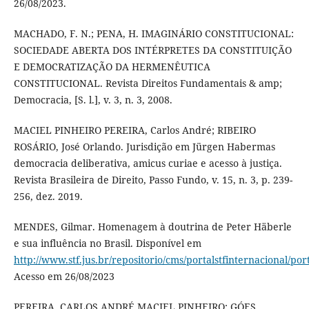
26/08/2023.
MACHADO, F. N.; PENA, H. IMAGINÁRIO CONSTITUCIONAL:
SOCIEDADE ABERTA DOS INTÉRPRETES DA CONSTITUIÇÃO
E DEMOCRATIZAÇÃO DA HERMENÊUTICA
CONSTITUCIONAL. Revista Direitos Fundamentais & amp;
Democracia, [S. l.], v. 3, n. 3, 2008.
MACIEL PINHEIRO PEREIRA, Carlos André; RIBEIRO
ROSÁRIO, José Orlando. Jurisdição em Jürgen Habermas
democracia deliberativa, amicus curiae e acesso à justiça.
Revista Brasileira de Direito, Passo Fundo, v. 15, n. 3, p. 239-
256, dez. 2019.
MENDES, Gilmar. Homenagem à doutrina de Peter Häberle
e sua influência no Brasil. Disponível em
http://www.stf.jus.br/repositorio/cms/portalstfinternacional
Acesso em 26/08/2023
PEREIRA, CARLOS ANDRÉ MACIEL PINHEIRO; GÓES,