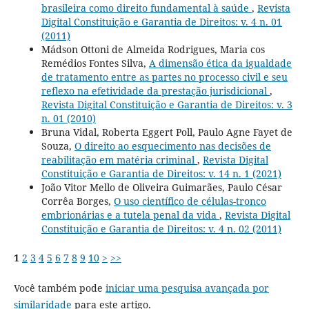
brasileira como direito fundamental à saúde
,
Revista
Digital Constituição e Garantia de Direitos: v. 4 n. 01
(2011)
Mádson Ottoni de Almeida Rodrigues, Maria cos
Remédios Fontes Silva,
A dimensão ética da igualdade
de tratamento entre as partes no processo civil e seu
reflexo na efetividade da prestação jurisdicional
,
Revista Digital Constituição e Garantia de Direitos: v. 3
n. 01 (2010)
Bruna Vidal, Roberta Eggert Poll, Paulo Agne Fayet de
Souza,
O direito ao esquecimento nas decisões de
reabilitação em matéria criminal
,
Revista Digital
Constituição e Garantia de Direitos: v. 14 n. 1 (2021)
João Vitor Mello de Oliveira Guimarães, Paulo César
Corrêa Borges,
O uso científico de células-tronco
embrionárias e a tutela penal da vida
,
Revista Digital
Constituição e Garantia de Direitos: v. 4 n. 02 (2011)
1
2
3
4
5
6
7
8
9
10
>
>>
Você também pode
iniciar uma pesquisa avançada por
similaridade
para este artigo.