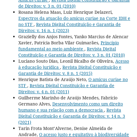
de Direitos: v. 3 n. 01 (2010)
Rosana Helena Maas, Luiz Henrique Delazeri,
Espectros da atuação do amicus curiae na Corte IDH e
no STF
,
Revista Digital Constituição e Garantia de
Direitos: v. 16 n. 1 (2023)
Grazielly dos Anjos Fontes, Yanko Marcius de Alencar
Xavier, Patrícia Borba Vilar Guimarães,
Princípio
fundamental ao meio ambiente
,
Revista Digital
Constituição e Garantia de Direitos: v. 3 n. 01 (2010)
Luciano Souto Dias, Leonil Bicalho de Oliveira,
Acesso
à educação jurídica
,
Revista Digital Constituição e
Garantia de Direitos: v. 8 n. 1 (2015)
Henrique Batista de Araújo Neto,
O amicus curiae no
STF
,
Revista Digital Constituição e Garantia de
Direitos: v. 4 n. 01 (2011)
Guilherme Marinho de Araújo Mendes, Fabrício
Germano Alves,
Desenvolvimento como um direito
humano e sua relação com a democracia
,
Revista
Digital Constituição e Garantia de Direitos: v. 14 n. 3
(2021)
Tarin Frota Mont’Alverne, Denise Almeida de
Andrade,
O acesso justo e equitativo à biodiversidade