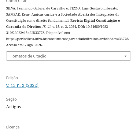
Como Citar
SILVA, Fernando Gabriel de Carvalho e; TIZZO, Luis Gustavo Liberato;
SAMPAR, Rene. Amicus curiae e a Sociedade Aberta dos Intérpretes da
Constituição como direito fundamental.
Revista Digital Constituição e
Garantia de Direitos
,
[S. l.]
, v. 15, n. 2, 2024. DOI: 10.21680/1982-
310X.2022v15n2ID33778. Disponível em:
https://periodicos.ufrn.br/constituicaoegarantiadedireitos/article/view/33778.
Acesso em: 7 ago. 2026.
Fomatos de Citação
Edição
v. 15 n. 2 (2022)
Seção
Artigos
Licença