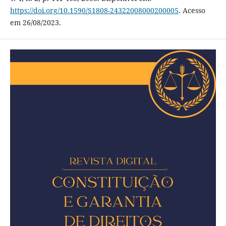
https://doi.org/10.1590/S1808-24322008000200005
. Acesso
em 26/08/2023.