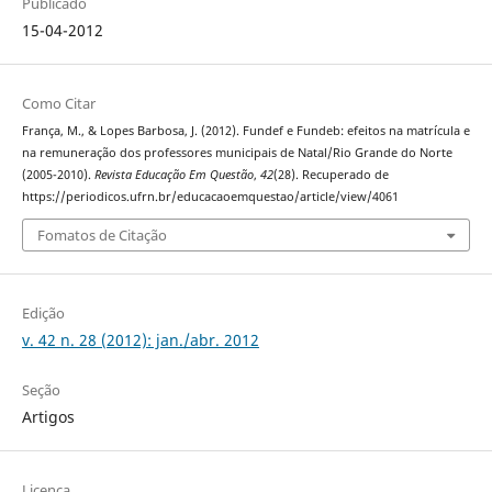
Publicado
15-04-2012
Como Citar
França, M., & Lopes Barbosa, J. (2012). Fundef e Fundeb: efeitos na matrícula e
na remuneração dos professores municipais de Natal/Rio Grande do Norte
(2005-2010).
Revista Educação Em Questão
,
42
(28). Recuperado de
https://periodicos.ufrn.br/educacaoemquestao/article/view/4061
Fomatos de Citação
Edição
v. 42 n. 28 (2012): jan./abr. 2012
Seção
Artigos
Licença