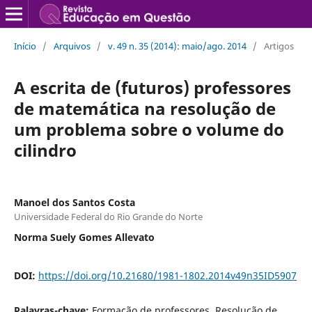
Início
/
Arquivos
/
v. 49 n. 35 (2014): maio/ago. 2014
/
Artigos
A escrita de (futuros) professores
de matemática na resolução de
um problema sobre o volume do
cilindro
Manoel dos Santos Costa
Universidade Federal do Rio Grande do Norte
Norma Suely Gomes Allevato
DOI:
https://doi.org/10.21680/1981-1802.2014v49n35ID5907
Palavras-chave:
Formação de professores. Resolução de