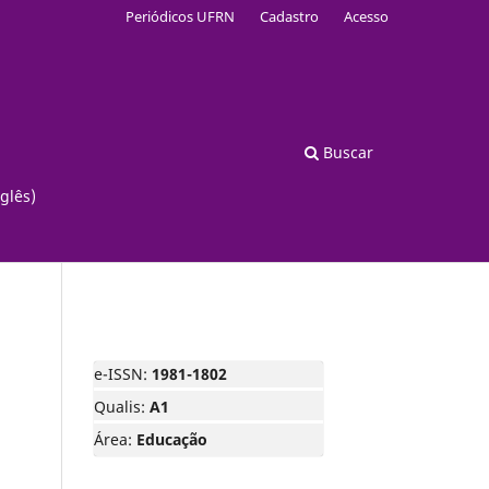
Periódicos UFRN
Cadastro
Acesso
Buscar
glês)
e-ISSN:
1981-1802
Qualis:
A1
Área:
Educação