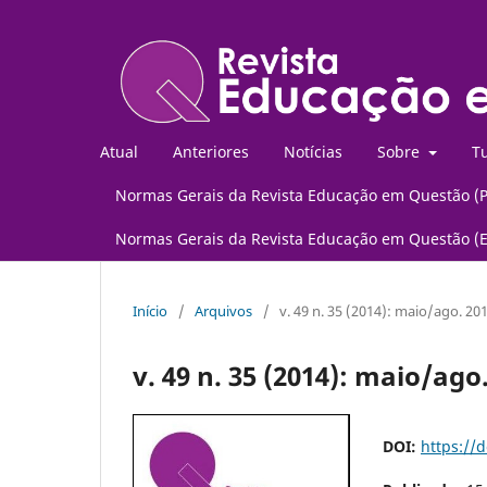
Atual
Anteriores
Notícias
Sobre
Tu
Normas Gerais da Revista Educação em Questão (
Normas Gerais da Revista Educação em Questão (
Início
/
Arquivos
/
v. 49 n. 35 (2014): maio/ago. 20
v. 49 n. 35 (2014): maio/ago
DOI:
https://