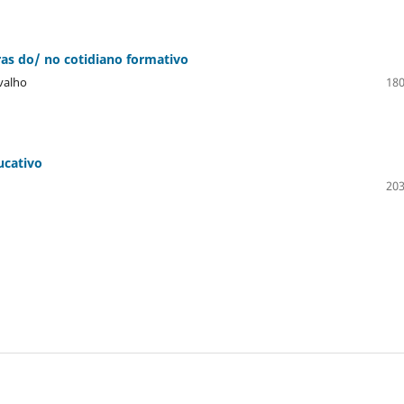
as do/ no cotidiano formativo
rvalho
180
ucativo
203