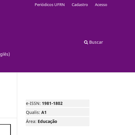
Periódicos UFRN
Cadastro
Acesso
Buscar
glês)
e-ISSN:
1981-1802
Qualis:
A1
Área:
Educação