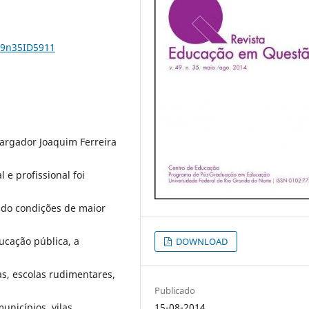
49n35ID5911
argador Joaquim Ferreira
 e profissional foi
ndo condições de maior
ucação pública, a
DOWNLOAD
as, escolas rudimentares,
Publicado
nicípios, vilas,
15-08-2014