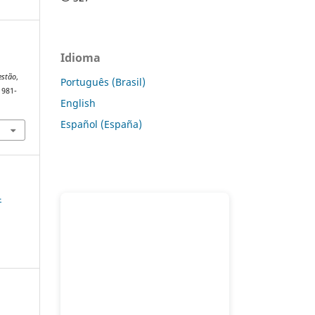
Idioma
estão
,
Português (Brasil)
1981-
English
Español (España)
4