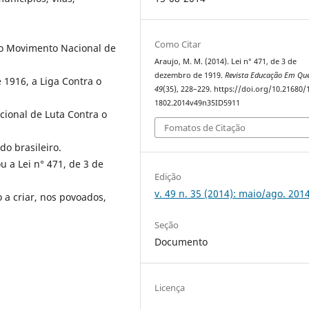
Como Citar
ao Movimento Nacional de
Araujo, M. M. (2014). Lei n° 471, de 3 de
dezembro de 1919.
Revista Educação Em Qu
1916, a Liga Contra o
49
(35), 228–229. https://doi.org/10.21680/
1802.2014v49n35ID5911
ional de Luta Contra o
Fomatos de Citação
o brasileiro.
u a Lei n° 471, de 3 de
Edição
v. 49 n. 35 (2014): maio/ago. 201
 a criar, nos povoados,
Seção
Documento
Licença