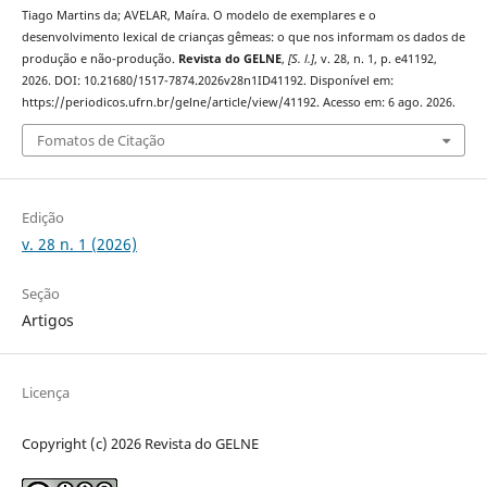
Tiago Martins da; AVELAR, Maíra. O modelo de exemplares e o
desenvolvimento lexical de crianças gêmeas: o que nos informam os dados de
produção e não-produção.
Revista do GELNE
,
[S. l.]
, v. 28, n. 1, p. e41192,
2026. DOI: 10.21680/1517-7874.2026v28n1ID41192. Disponível em:
https://periodicos.ufrn.br/gelne/article/view/41192. Acesso em: 6 ago. 2026.
Fomatos de Citação
Edição
v. 28 n. 1 (2026)
Seção
Artigos
Licença
Copyright (c) 2026 Revista do GELNE