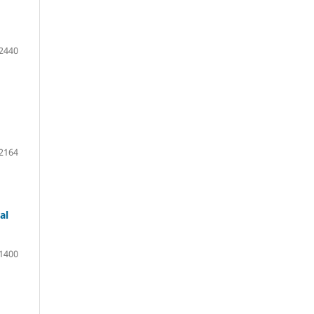
2440
2164
al
1400