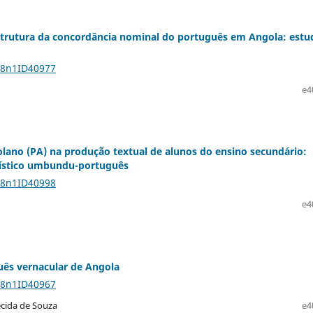
estrutura da concordância nominal do português em Angola: estu
28n1ID40977
e4
lano (PA) na produção textual de alunos do ensino secundário:
guístico umbundu-português
28n1ID40998
e4
uês vernacular de Angola
28n1ID40967
ecida de Souza
e4