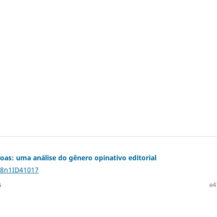
goas: uma análise do gênero opinativo editorial
28n1ID41017
s
e4