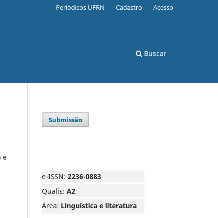
Periódicos UFRN
Cadastro
Acesso
Buscar
Submissão
 e
e-ISSN:
2236-0883
Qualis:
A2
Área:
Linguística e literatura