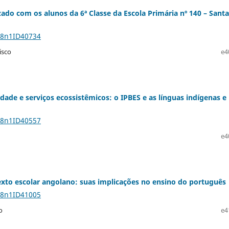
ado com os alunos da 6ª Classe da Escola Primária nº 140 – Santa
28n1ID40734
isco
e4
idade e serviços ecossistêmicos: o IPBES e as línguas indígenas e
28n1ID40557
e4
exto escolar angolano: suas implicações no ensino do português
28n1ID41005
o
e4