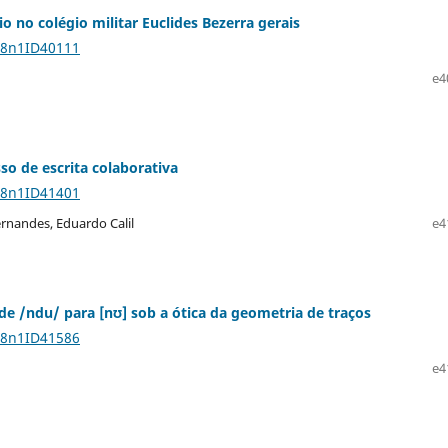
o no colégio militar Euclides Bezerra gerais
28n1ID40111
e4
so de escrita colaborativa
28n1ID41401
rnandes, Eduardo Calil
e4
de /ndu/ para [nʊ] sob a ótica da geometria de traços
28n1ID41586
e4