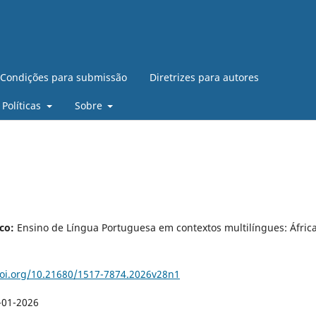
Condições para submissão
Diretrizes para autores
Políticas
Sobre
co:
Ensino de Língua Portuguesa em contextos multilíngues: África
doi.org/10.21680/1517-7874.2026v28n1
-01-2026