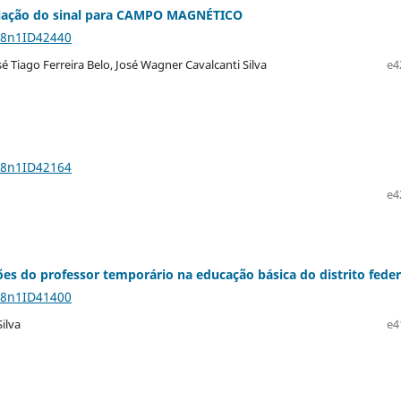
 criação do sinal para CAMPO MAGNÉTICO
28n1ID42440
é Tiago Ferreira Belo, José Wagner Cavalcanti Silva
e4
28n1ID42164
e4
es do professor temporário na educação básica do distrito feder
28n1ID41400
ilva
e4