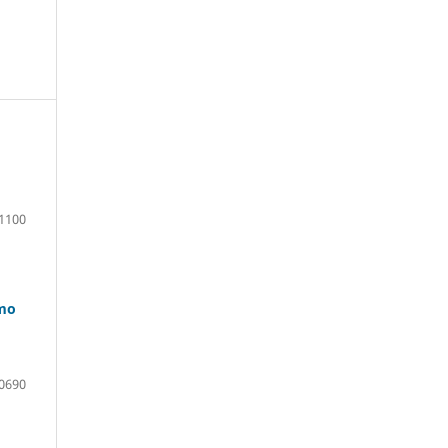
1100
smo
0690