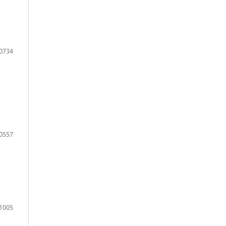
0734
0557
1005