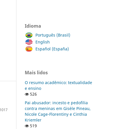
Idioma
Português (Brasil)
English
Español (España)
Mais lidos
O resumo acadêmico: textualidade
e ensino
526
Pai abusador: incesto e pedofilia
contra meninas em Gisèle Pineau,
1017
Nicole Cage-Florentiny e Cinthia
Kriemler
519