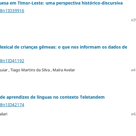
uesa em Timor-Leste: uma perspectiva histórico-discursiva
28n1ID39916
e3
exical de crianças gêmeas: o que nos informam os dados de
28n1ID41192
uiar , Tiago Martins da Silva , Maíra Avelar
e4
 de aprendizes de línguas no contexto Teletandem
28n1ID42174
alari
e4