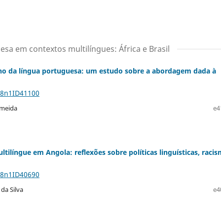
sa em contextos multilíngues: África e Brasil
ino da língua portuguesa: um estudo sobre a abordagem dada à
28n1ID41100
lmeida
e4
ilíngue em Angola: reflexões sobre políticas linguísticas, raci
28n1ID40690
 da Silva
e4