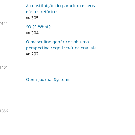
A constituição do paradoxo e seus
efeitos retóricos
305
0111
“Oi?” What?
304
O masculino genérico sob uma
perspectiva cognitivo-funcionalista
292
1401
Open Journal Systems
1856