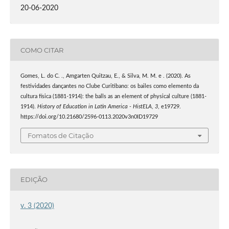
20-06-2020
COMO CITAR
Gomes, L. do C. ., Amgarten Quitzau, E., & Silva, M. M. e . (2020). As
festividades dançantes no Clube Curitibano: os bailes como elemento da
cultura física (1881-1914): the balls as an element of physical culture (1881-
1914).
History of Education in Latin America - HistELA
,
3
, e19729.
https://doi.org/10.21680/2596-0113.2020v3n0ID19729
Fomatos de Citação
EDIÇÃO
v. 3 (2020)