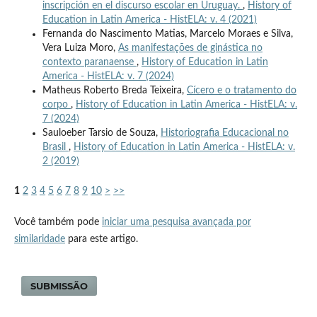
inscripción en el discurso escolar en Uruguay.
,
History of
Education in Latin America - HistELA: v. 4 (2021)
Fernanda do Nascimento Matias, Marcelo Moraes e Silva,
Vera Luiza Moro,
As manifestações de ginástica no
contexto paranaense
,
History of Education in Latin
America - HistELA: v. 7 (2024)
Matheus Roberto Breda Teixeira,
Cícero e o tratamento do
corpo
,
History of Education in Latin America - HistELA: v.
7 (2024)
Sauloeber Tarsio de Souza,
Historiografia Educacional no
Brasil
,
History of Education in Latin America - HistELA: v.
2 (2019)
1
2
3
4
5
6
7
8
9
10
>
>>
Você também pode
iniciar uma pesquisa avançada por
similaridade
para este artigo.
SUBMISSÃO