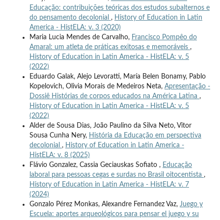
Educação: contribuições teóricas dos estudos subalternos e
do pensamento decolonial
,
History of Education in Latin
America - HistELA: v. 3 (2020)
Maria Lucia Mendes de Carvalho,
Francisco Pompêo do
Amaral: um atleta de práticas exitosas e memoráveis
,
History of Education in Latin America - HistELA: v. 5
(2022)
Eduardo Galak, Alejo Levoratti, María Belen Bonamy, Pablo
Kopelovich, Olivia Morais de Medeiros Neta,
Apresentação -
Dossiê Histórias de corpos educados na América Latina
,
History of Education in Latin America - HistELA: v. 5
(2022)
Alder de Sousa Dias, João Paulino da Silva Neto, Vitor
Sousa Cunha Nery,
História da Educação em perspectiva
decolonial
,
History of Education in Latin America -
HistELA: v. 8 (2025)
Flávio Gonzalez, Cassia Geciauskas Sofiato ,
Educação
laboral para pessoas cegas e surdas no Brasil oitocentista
,
History of Education in Latin America - HistELA: v. 7
(2024)
Gonzalo Pérez Monkas, Alexandre Fernandez Vaz,
Juego y
Escuela: aportes arqueológicos para pensar el juego y su