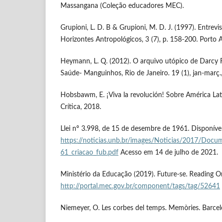
Massangana (Coleção educadores MEC).
Grupioni, L. D. B & Grupioni, M. D. J. (1997). Entrev
Horizontes Antropológicos, 3 (7), p. 158-200. Porto A
Heymann, L. Q. (2012). O arquivo utópico de Darcy Ri
Saúde- Manguinhos, Rio de Janeiro. 19 (1), jan-març.
Hobsbawm, E. ¡Viva la revolución! Sobre América Lati
Crítica, 2018.
Llei nº 3.998, de 15 de desembre de 1961. Disponíve
https://noticias.unb.br/images/Noticias/2017/Docu
61_criacao_fub.pdf
Acesso em 14 de julho de 2021.
Ministério da Educação (2019). Future-se. Reading Onl
http://portal.mec.gov.br/component/tags/tag/52641
Niemeyer, O. Les corbes del temps. Memòries. Barce