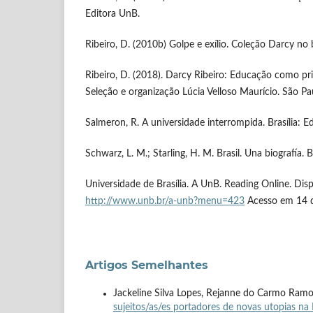
Editora UnB.
Ribeiro, D. (2010b) Golpe e exílio. Coleção Darcy no b
Ribeiro, D. (2018). Darcy Ribeiro: Educação como prio
Seleção e organização Lúcia Velloso Maurício. São Pau
Salmeron, R. A universidade interrompida. Brasília: E
Schwarz, L. M.; Starling, H. M. Brasil. Una biografía.
Universidade de Brasília. A UnB. Reading Online. Dis
http://www.unb.br/a-unb?menu=423
Acesso em 14 d
Artigos Semelhantes
Jackeline Silva Lopes, Rejanne do Carmo Ramos,
sujeitos/as/es portadores de novas utopias na