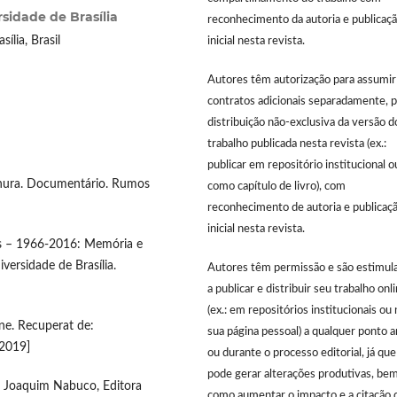
sidade de Brasília
reconhecimento da autoria e publicaç
ília, Brasil
inicial nesta revista.
Autores têm autorização para assumir
contratos adicionais separadamente, p
distribuição não-exclusiva da versão d
trabalho publicada nesta revista (ex.:
publicar em repositório institucional o
ernura. Documentário. Rumos
como capítulo de livro), com
reconhecimento de autoria e publicaç
inicial nesta revista.
 anos – 1966-2016: Memória e
versidade de Brasília.
Autores têm permissão e são estimul
a publicar e distribuir seu trabalho onl
(ex.: em repositórios institucionais ou 
ne. Recuperat de:
sua página pessoal) a qualquer ponto 
.2019]
ou durante o processo editorial, já que
pode gerar alterações produtivas, be
ão Joaquim Nabuco, Editora
como aumentar o impacto e a citação 