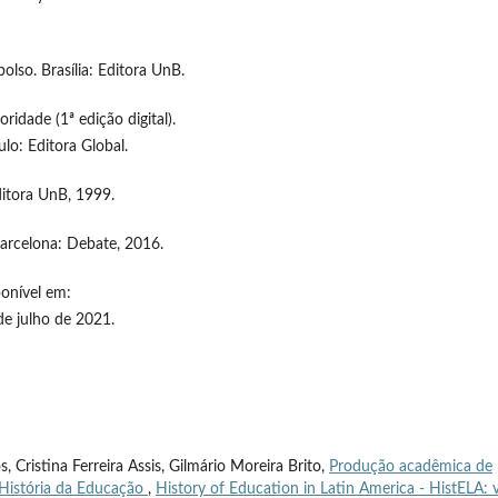
olso. Brasília: Editora UnB.
ridade (1ª edição digital).
lo: Editora Global.
ditora UnB, 1999.
 Barcelona: Debate, 2016.
ponível em:
e julho de 2021.
 Cristina Ferreira Assis, Gilmário Moreira Brito,
Produção acadêmica de
 História da Educação
,
History of Education in Latin America - HistELA: v