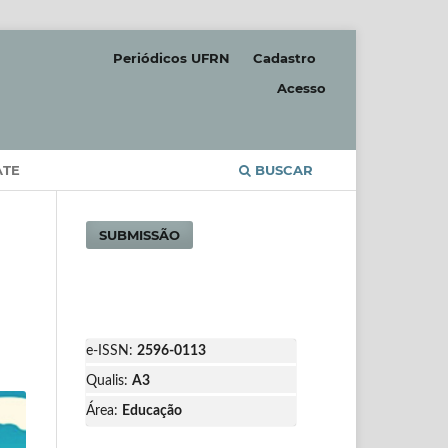
Periódicos UFRN
Cadastro
Acesso
ATE
BUSCAR
SUBMISSÃO
e-ISSN:
2596-0113
Qualis:
A3
Área:
Educação