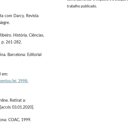
trabalho publicado.
ista com Darcy. Revista
legre.
beiro. História, Ciências,
, p. 261-282.
na. Barcelona: Editorial
l em:
mentos/lei_3998-
ine. Retirat a:
[accés 03.01.2020].
lona: COAC, 1999.