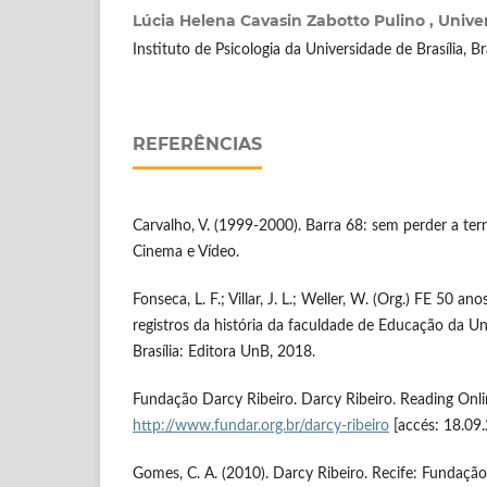
Lúcia Helena Cavasin Zabotto Pulino ,
Univer
Instituto de Psicologia da Universidade de Brasília, Bras
REFERÊNCIAS
Carvalho, V. (1999-2000). Barra 68: sem perder a t
Cinema e Vídeo.
Fonseca, L. F.; Villar, J. L.; Weller, W. (Org.) FE 50
registros da história da faculdade de Educação da Uni
Brasília: Editora UnB, 2018.
Fundação Darcy Ribeiro. Darcy Ribeiro. Reading Onli
http://www.fundar.org.br/darcy-ribeiro
[accés: 18.09
Gomes, C. A. (2010). Darcy Ribeiro. Recife: Fundaç