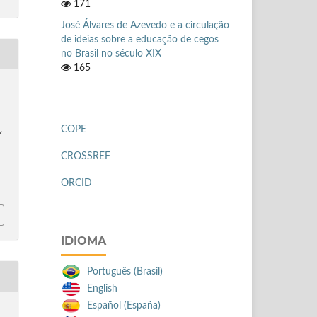
171
José Álvares de Azevedo e a circulação
de ideias sobre a educação de cegos
no Brasil no século XIX
165
,
COPE
y
CROSSREF
ORCID
IDIOMA
Português (Brasil)
English
Español (España)