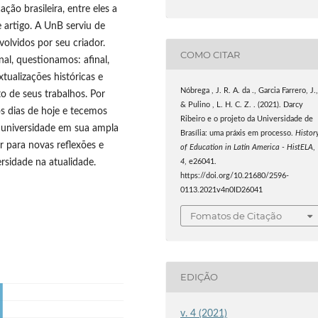
ão brasileira, entre eles a
e artigo. A UnB serviu de
volvidos por seu criador.
COMO CITAR
nal, questionamos: afinal,
tualizações históricas e
Nóbrega , J. R. A. da ., Garcia Farrero, J.
o de seus trabalhos. Por
& Pulino , L. H. C. Z. . (2021). Darcy
os dias de hoje e tecemos
Ribeiro e o projeto da Universidade de
e universidade em sua ampla
Brasília: uma práxis em processo.
Histor
r para novas reflexões e
of Education in Latin America - HistELA
,
rsidade na atualidade.
4
, e26041.
https://doi.org/10.21680/2596-
0113.2021v4n0ID26041
Fomatos de Citação
EDIÇÃO
v. 4 (2021)