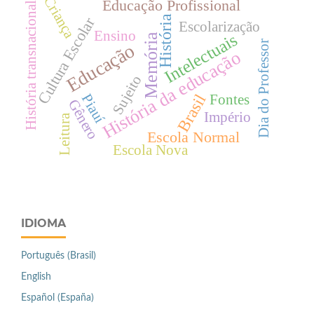
Criança
Educação Profissional
História transnacional
História
Cultura Escolar
Escolarização
Ensino
Intelectuais
Memória
Dia do Professor
Educação
História da educação
Sujeito
Brasil
Piauí
Fontes
Gênero
Império
Leitura
Escola Normal
Escola Nova
IDIOMA
Português (Brasil)
English
Español (España)