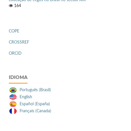
164
COPE
CROSSREF
ORCID
IDIOMA
Português (Brasil)
English
Español (España)
Français (Canada)