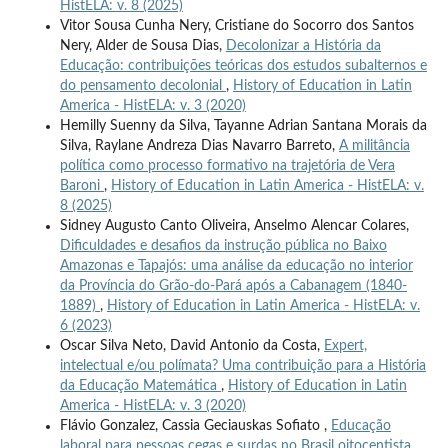
HistELA: v. 8 (2025)
Vitor Sousa Cunha Nery, Cristiane do Socorro dos Santos
Nery, Alder de Sousa Dias,
Decolonizar a História da
Educação: contribuições teóricas dos estudos subalternos e
do pensamento decolonial
,
History of Education in Latin
America - HistELA: v. 3 (2020)
Hemilly Suenny da Silva, Tayanne Adrian Santana Morais da
Silva, Raylane Andreza Dias Navarro Barreto,
A militância
política como processo formativo na trajetória de Vera
Baroni
,
History of Education in Latin America - HistELA: v.
8 (2025)
Sidney Augusto Canto Oliveira, Anselmo Alencar Colares,
Dificuldades e desafios da instrução pública no Baixo
Amazonas e Tapajós: uma análise da educação no interior
da Província do Grão-do-Pará após a Cabanagem (1840-
1889)
,
History of Education in Latin America - HistELA: v.
6 (2023)
Oscar Silva Neto, David Antonio da Costa,
Expert,
intelectual e/ou polímata? Uma contribuição para a História
da Educação Matemática
,
History of Education in Latin
America - HistELA: v. 3 (2020)
Flávio Gonzalez, Cassia Geciauskas Sofiato ,
Educação
laboral para pessoas cegas e surdas no Brasil oitocentista
,