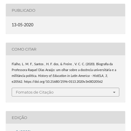
PUBLICADO
13-05-2020
COMO CITAR
Fialho, L. M. F., Santos , H. F. dos, & Freire , V. C. C. (2020). Biografia da
Professora Raquel Dias Araújo: um olhar sobre a docência universitária e a
militância política.
History of Education in Latin America - HistELA
,
3
,
e20562. https://doi.org/10.21680/2596-0113.2020v3n0ID20562
Fomatos de Citação
EDIÇÃO