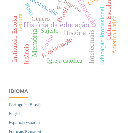
Cultura escolar
Fontes
Educação
Império
Cultura Escolar
Piauí
Brasil
Educação Profissional
Leitura
Instituição Escolar
América Latina
Gênero
História da educação
Sujeito
História
Memória
Intelectuais
Ensino
Escolarização
Infância
Igreja católica
IDIOMA
Português (Brasil)
English
Español (España)
Français (Canada)