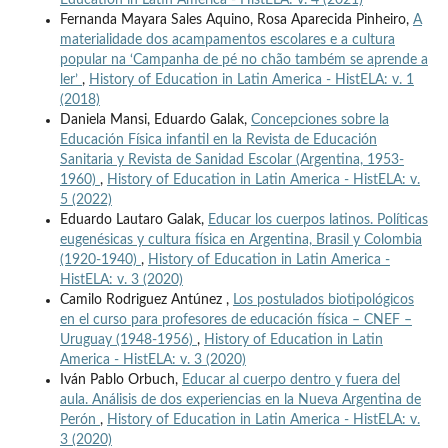
Fernanda Mayara Sales Aquino, Rosa Aparecida Pinheiro,
A
materialidade dos acampamentos escolares e a cultura
popular na ‘Campanha de pé no chão também se aprende a
ler’
,
History of Education in Latin America - HistELA: v. 1
(2018)
Daniela Mansi, Eduardo Galak,
Concepciones sobre la
Educación Física infantil en la Revista de Educación
Sanitaria y Revista de Sanidad Escolar (Argentina, 1953-
1960)
,
History of Education in Latin America - HistELA: v.
5 (2022)
Eduardo Lautaro Galak,
Educar los cuerpos latinos. Políticas
eugenésicas y cultura física en Argentina, Brasil y Colombia
(1920-1940)
,
History of Education in Latin America -
HistELA: v. 3 (2020)
Camilo Rodriguez Antúnez ,
Los postulados biotipológicos
en el curso para profesores de educación física – CNEF –
Uruguay (1948-1956)
,
History of Education in Latin
America - HistELA: v. 3 (2020)
Iván Pablo Orbuch,
Educar al cuerpo dentro y fuera del
aula. Análisis de dos experiencias en la Nueva Argentina de
Perón
,
History of Education in Latin America - HistELA: v.
3 (2020)