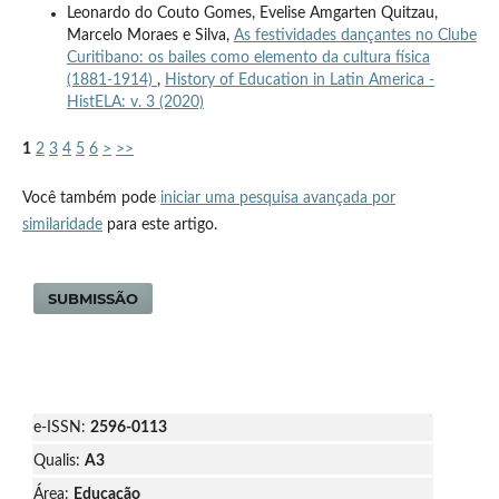
Leonardo do Couto Gomes, Evelise Amgarten Quitzau,
Marcelo Moraes e Silva,
As festividades dançantes no Clube
Curitibano: os bailes como elemento da cultura física
(1881-1914)
,
History of Education in Latin America -
HistELA: v. 3 (2020)
1
2
3
4
5
6
>
>>
Você também pode
iniciar uma pesquisa avançada por
similaridade
para este artigo.
SUBMISSÃO
e-ISSN:
2596-0113
Qualis:
A3
Área:
Educação