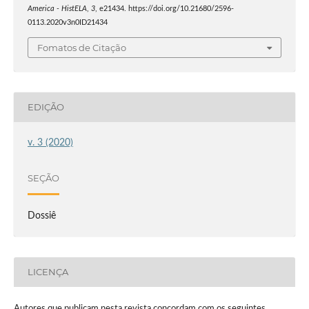
America - HistELA
,
3
, e21434. https://doi.org/10.21680/2596-
0113.2020v3n0ID21434
Fomatos de Citação
EDIÇÃO
v. 3 (2020)
SEÇÃO
Dossiê
LICENÇA
Autores que publicam nesta revista concordam com os seguintes