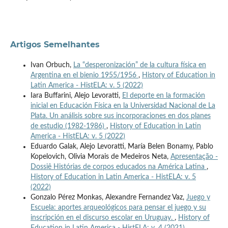
Artigos Semelhantes
Ivan Orbuch,
La “desperonización” de la cultura física en
Argentina en el bienio 1955/1956
,
History of Education in
Latin America - HistELA: v. 5 (2022)
Iara Buffarini, Alejo Levoratti,
El deporte en la formación
inicial en Educación Física en la Universidad Nacional de La
Plata. Un análisis sobre sus incorporaciones en dos planes
de estudio (1982-1986)
,
History of Education in Latin
America - HistELA: v. 5 (2022)
Eduardo Galak, Alejo Levoratti, María Belen Bonamy, Pablo
Kopelovich, Olivia Morais de Medeiros Neta,
Apresentação -
Dossiê Histórias de corpos educados na América Latina
,
History of Education in Latin America - HistELA: v. 5
(2022)
Gonzalo Pérez Monkas, Alexandre Fernandez Vaz,
Juego y
Escuela: aportes arqueológicos para pensar el juego y su
inscripción en el discurso escolar en Uruguay.
,
History of
Education in Latin America - HistELA: v. 4 (2021)