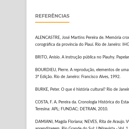
REFERÊNCIAS
ALENCASTRE, José Martins Pereira de. Memória crono
corográfica da província do Piauí. Rio de Janeiro: IH
BRITO, Anísio. A instrução pública no Piauhy. Papelar
BOURDIEU, Pierre. A reprodução, elementos de uma t
3ª Edição. Rio de Janeiro: Francisco Alves, 1992.
BURKE, Peter. O que é história cultural? Rio de Janei
COSTA, F. A. Pereira da. Cronologia Histórica do Estad
Teresina: APL; FUNDAC; DETRAN, 2010.
DAMIANI, Magda Floriana; NEVES, Rita de Araujo. Vy
aprendizagem. Rio Grande do Sul: UNIrevista - Vol. 1,