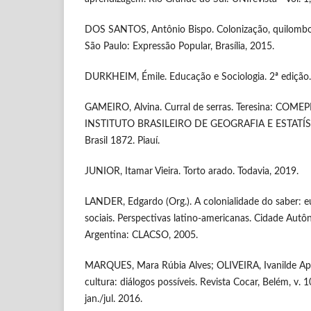
DOS SANTOS, Antônio Bispo. Colonização, quilombos
São Paulo: Expressão Popular, Brasília, 2015.
DURKHEIM, Émile. Educação e Sociologia. 2ª edição. 
GAMEIRO, Alvina. Curral de serras. Teresina: COMEP
INSTITUTO BRASILEIRO DE GEOGRAFIA E ESTATÍST
Brasil 1872. Piauí.
JUNIOR, Itamar Vieira. Torto arado. Todavia, 2019.
LANDER, Edgardo (Org.). A colonialidade do saber: e
sociais. Perspectivas latino-americanas. Cidade Aut
Argentina: CLACSO, 2005.
MARQUES, Mara Rúbia Alves; OLIVEIRA, Ivanilde Ap
cultura: diálogos possíveis. Revista Cocar, Belém, v. 1
jan./jul. 2016.