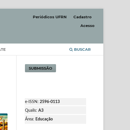
Periódicos UFRN
Cadastro
Acesso
ATE
BUSCAR
SUBMISSÃO
e-ISSN:
2596-0113
Qualis:
A3
Área:
Educação