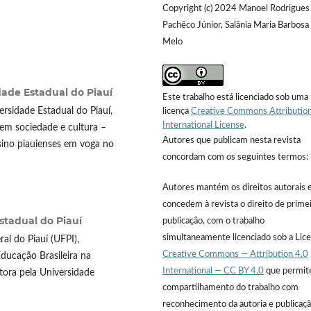
Copyright (c) 2024 Manoel Rodrigues
Pachêco Júnior, Salânia Maria Barbosa
Melo
dade Estadual do Piauí
Este trabalho está licenciado sob uma
rsidade Estadual do Piauí,
licença
Creative Commons Attribution
International License
.
m sociedade e cultura –
Autores que publicam nesta revista
sino piauienses em voga no
concordam com os seguintes termos:
Autores mantém os direitos autorais 
concedem à revista o direito de prime
stadual do Piauí
publicação, com o trabalho
simultaneamente licenciado sob a Lic
al do Piauí (UFPI),
Creative Commons — Attribution 4.0
ucação Brasileira na
International — CC BY 4.0
que permit
tora pela Universidade
compartilhamento do trabalho com
reconhecimento da autoria e publicaç