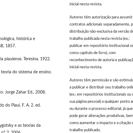
inicial nesta revista.
Autores têm autorização para assumir
contratos adicionais separadamente, p
distribuição não-exclusiva da versão d
trabalho publicada nesta revista (ex.:
lógica, histórica e
publicar em repositório institucional o
GB, 1857.
como capítulo de livro), com
ia piauiense. Teresina. 1922.
reconhecimento de autoria e publicaç
inicial nesta revista.
eoria do sistema de ensino.
Autores têm permissão e são estimul
a publicar e distribuir seu trabalho onl
ro: Jorge Zahar Ed., 2008.
(ex.: em repositórios institucionais ou 
sua página pessoal) a qualquer ponto 
o do Piauí. F. A. 2. ed.
ou durante o processo editorial, já que
pode gerar alterações produtivas, be
como aumentar o impacto e a citação 
gotsky e as teorias da
trabalho publicado.
 n° 2, 2006.