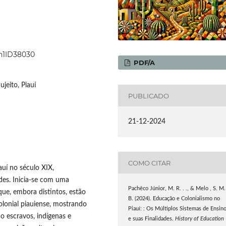
7n1ID38030
PDF/A
jeito, Piauí
PUBLICADO
21-12-2024
COMO CITAR
auí no século XIX,
des. Inicia-se com uma
Pachêco Júnior, M. R. . ., & Melo , S. M.
que, embora distintos, estão
B. (2024). Educação e Colonialismo no
olonial piauiense, mostrando
Piauí: : Os Múltiplos Sistemas de Ensin
do escravos, indígenas e
e suas Finalidades.
History of Education