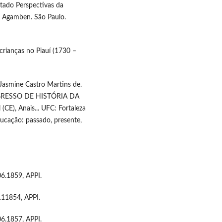
stado Perspectivas da
o Agamben. São Paulo.
crianças no Piauí (1730 –
Jasmine Castro Martins de.
CONGRESSO DE HISTÓRIA DA
E), Anais... UFC: Fortaleza
ucação: passado, presente,
.1859, APPI.
1854, APPI.
.1857, APPI.