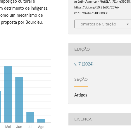
mposição cultural e
in Latin America - HistELA
,
7
(1), e38030.
https://doi.org/10.21680/2596-
em detrimento de indígenas,
0113.2024v7n1ID38030
se como um mecanismo de
 proposta por Bourdieu.
Fomatos de Citação
EDIÇÃO
v. 7 (2024)
SEÇÃO
Artigos
LICENÇA