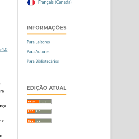
Français (Canada)
INFORMAÇÕES
Para Leitores
 4.0
Para Autores
Para Bibliotecários
e
EDIÇÃO ATUAL
ira
ença
e o
ão