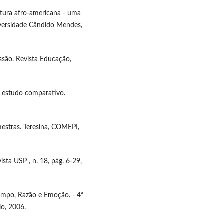
tura afro-americana - uma
niversidade Cândido Mendes,
ssão. Revista Educação,
 estudo comparativo.
estras. Teresina, COMEPI,
sta USP , n. 18, pág. 6-29,
empo, Razão e Emoção. - 4ª
lo, 2006.