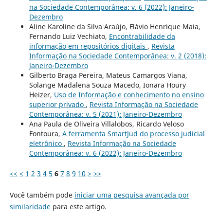
na Sociedade Contemporânea: v. 6 (2022): Janeiro-
Dezembro
Aline Karoline da Silva Araújo, Flávio Henrique Maia,
Fernando Luiz Vechiato,
Encontrabilidade da
informação em repositórios digitais
,
Revista
Informação na Sociedade Contemporânea: v. 2 (2018):
Janeiro-Dezembro
Gilberto Braga Pereira, Mateus Camargos Viana,
Solange Madalena Souza Macedo, Ionara Houry
Heizer,
Uso de Informação e conhecimento no ensino
superior privado
,
Revista Informação na Sociedade
Contemporânea: v. 5 (2021): Janeiro-Dezembro
Ana Paula de Oliveira Villalobos, Ricardo Veloso
Fontoura,
A ferramenta SmartJud do processo judicial
eletrônico
,
Revista Informação na Sociedade
Contemporânea: v. 6 (2022): Janeiro-Dezembro
<<
<
1
2
3
4
5
6
7
8
9
10
>
>>
Você também pode
iniciar uma pesquisa avançada por
similaridade
para este artigo.