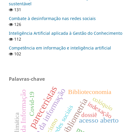
sustentável
131
Combate à desinformação nas redes sociais
126
Inteligência Artificial aplicada à Gestão do Conhecimento
112
Competência em informação e inteligência artificial
102
Palavras-chave
pareceristas
ciência da informação
Biblioteconomia
Ciência da Informação
Covid-19
colóquio
bibliometria
indexação
redes sociais
dossiê
crise climática
acesso aberto
racismo