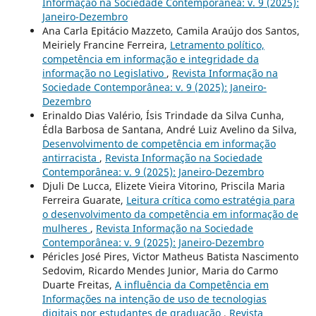
Informação na Sociedade Contemporânea: v. 9 (2025):
Janeiro-Dezembro
Ana Carla Epitácio Mazzeto, Camila Araújo dos Santos,
Meiriely Francine Ferreira,
Letramento político,
competência em informação e integridade da
informação no Legislativo
,
Revista Informação na
Sociedade Contemporânea: v. 9 (2025): Janeiro-
Dezembro
Erinaldo Dias Valério, Ísis Trindade da Silva Cunha,
Édla Barbosa de Santana, André Luiz Avelino da Silva,
Desenvolvimento de competência em informação
antirracista
,
Revista Informação na Sociedade
Contemporânea: v. 9 (2025): Janeiro-Dezembro
Djuli De Lucca, Elizete Vieira Vitorino, Priscila Maria
Ferreira Guarate,
Leitura crítica como estratégia para
o desenvolvimento da competência em informação de
mulheres
,
Revista Informação na Sociedade
Contemporânea: v. 9 (2025): Janeiro-Dezembro
Péricles José Pires, Victor Matheus Batista Nascimento
Sedovim, Ricardo Mendes Junior, Maria do Carmo
Duarte Freitas,
A influência da Competência em
Informações na intenção de uso de tecnologias
digitais por estudantes de graduação
,
Revista