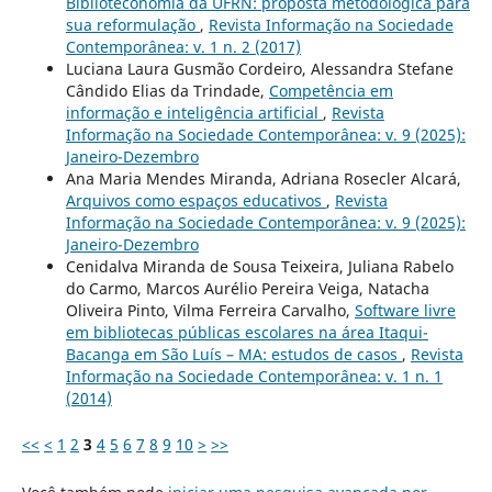
Biblioteconomia da UFRN: proposta metodológica para
sua reformulação
,
Revista Informação na Sociedade
Contemporânea: v. 1 n. 2 (2017)
Luciana Laura Gusmão Cordeiro, Alessandra Stefane
Cândido Elias da Trindade,
Competência em
informação e inteligência artificial
,
Revista
Informação na Sociedade Contemporânea: v. 9 (2025):
Janeiro-Dezembro
Ana Maria Mendes Miranda, Adriana Rosecler Alcará,
Arquivos como espaços educativos
,
Revista
Informação na Sociedade Contemporânea: v. 9 (2025):
Janeiro-Dezembro
Cenidalva Miranda de Sousa Teixeira, Juliana Rabelo
do Carmo, Marcos Aurélio Pereira Veiga, Natacha
Oliveira Pinto, Vilma Ferreira Carvalho,
Software livre
em bibliotecas públicas escolares na área Itaqui-
Bacanga em São Luís – MA: estudos de casos
,
Revista
Informação na Sociedade Contemporânea: v. 1 n. 1
(2014)
<<
<
1
2
3
4
5
6
7
8
9
10
>
>>