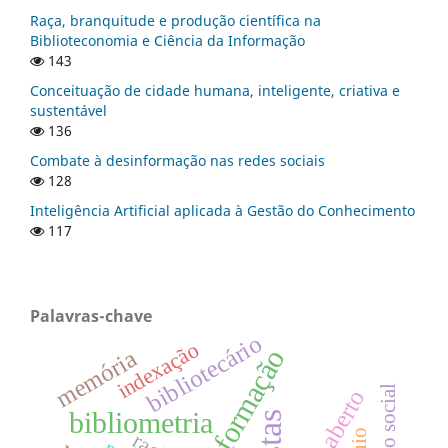
Raça, branquitude e produção científica na
Biblioteconomia e Ciência da Informação
143
Conceituação de cidade humana, inteligente, criativa e
sustentável
136
Combate à desinformação nas redes sociais
128
Inteligência Artificial aplicada à Gestão do Conhecimento
117
Palavras-chave
bibliotecário
indexação
desinformação
memória
bibliometria