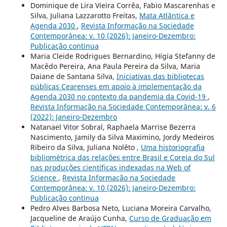
Dominique de Lira Vieira Corrêa, Fabio Mascarenhas e
Silva, Juliana Lazzarotto Freitas,
Mata Atlântica e
Agenda 2030
,
Revista Informação na Sociedade
Contemporânea: v. 10 (2026): Janeiro-Dezembro:
Publicação continua
Maria Cleide Rodrigues Bernardino, Hígia Stefanny de
Macêdo Pereira, Ana Paula Pereira da Silva, Maria
Daiane de Santana Silva,
Iniciativas das bibliotecas
públicas Cearenses em apoio à implementação da
Agenda 2030 no contexto da pandemia da Covid-19
,
Revista Informação na Sociedade Contemporânea: v. 6
(2022): Janeiro-Dezembro
Natanael Vitor Sobral, Raphaela Marrise Bezerra
Nascimento, Jamily da Silva Maximino, Jordy Medeiros
Ribeiro da Silva, Juliana Nolêto ,
Uma historiografia
bibliométrica das relações entre Brasil e Coreia do Sul
nas produções científicas indexadas na Web of
Science
,
Revista Informação na Sociedade
Contemporânea: v. 10 (2026): Janeiro-Dezembro:
Publicação continua
Pedro Alves Barbosa Neto, Luciana Moreira Carvalho,
Jacqueline de Araújo Cunha,
Curso de Graduação em