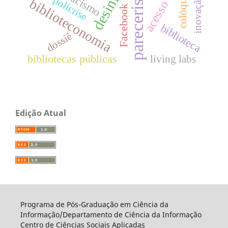
inovação social
acesso aberto
pareceristas
colóquio
racismo
policrise
biblioteconomia
Facebook
biblioteca
dossiê
bibliotecas públicas
living labs
Edição Atual
Programa de Pós-Graduação em Ciência da
Informação/Departamento de Ciência da Informação
Centro de Ciências Sociais Aplicadas