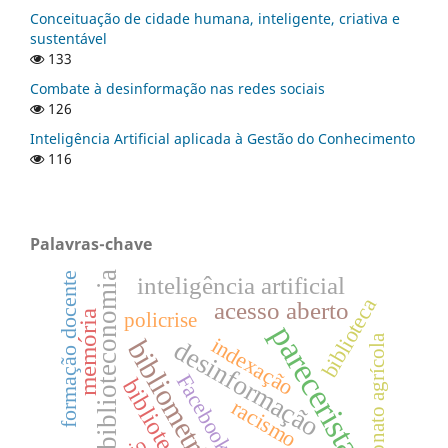
Conceituação de cidade humana, inteligente, criativa e
sustentável
133
Combate à desinformação nas redes sociais
126
Inteligência Artificial aplicada à Gestão do Conhecimento
116
Palavras-chave
biblioteconomia
formação docente
inteligência artificial
biblioteca
acesso aberto
memória
policrise
pareceristas
patronato agrícola
indexação
bibliometria
desinformação
Facebook
bibliotecário
racismo