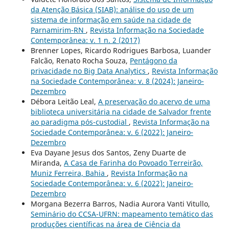
da Atenção Básica (SIAB): análise do uso de um
sistema de informação em saúde na cidade de
Parnamirim-RN
,
Revista Informação na Sociedade
Contemporânea: v. 1 n. 2 (2017)
Brenner Lopes, Ricardo Rodrigues Barbosa, Luander
Falcão, Renato Rocha Souza,
Pentágono da
privacidade no Big Data Analytics
,
Revista Informação
na Sociedade Contemporânea: v. 8 (2024): Janeiro-
Dezembro
Débora Leitão Leal,
A preservação do acervo de uma
biblioteca universitária na cidade de Salvador frente
ao paradigma pós-custodial
,
Revista Informação na
Sociedade Contemporânea: v. 6 (2022): Janeiro-
Dezembro
Eva Dayane Jesus dos Santos, Zeny Duarte de
Miranda,
A Casa de Farinha do Povoado Terreirão,
Muniz Ferreira, Bahia
,
Revista Informação na
Sociedade Contemporânea: v. 6 (2022): Janeiro-
Dezembro
Morgana Bezerra Barros, Nadia Aurora Vanti Vitullo,
Seminário do CCSA-UFRN: mapeamento temático das
produções científicas na área de Ciência da