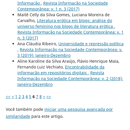
Informação
,
Revista Informação na Sociedade
Contemporânea: v. 1 n. 3 (2017)
Maitê Celly da Silva Gomes, Luciana Moreira de
Carvalho,
Literatura erótica em blogs: análise do
universo feminino nos blogs de literatura erótica
,
Revista Informação na Sociedade Contemporânea: v. 1
n. 3 (2017)
Ana Cláudia Ribeiro,
Universidade e repressão política
,
Revista Informação na Sociedade Contemporânea: v.
3 (2019): Janeiro-Dezembro
Aline Karoline da Silva Araújo, Flávio Henrique Maia,
Fernando Luiz Vechiato,
Encontrabilidade da
informação em repositórios digitais
,
Revista
Informação na Sociedade Contemporânea: v. 2 (2018):
Janeiro-Dezembro
<<
<
1
2
3
4
5
6
7
8
>
>>
Você também pode
iniciar uma pesquisa avançada por
similaridade
para este artigo.