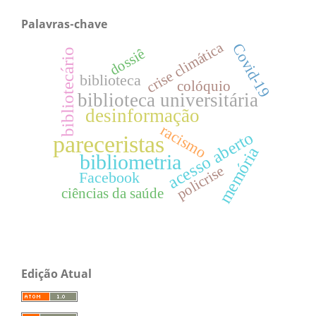
Palavras-chave
crise climática
Covid-19
dossiê
bibliotecário
biblioteca
colóquio
biblioteca universitária
desinformação
racismo
acesso aberto
pareceristas
memória
bibliometria
policrise
Facebook
ciências da saúde
Edição Atual