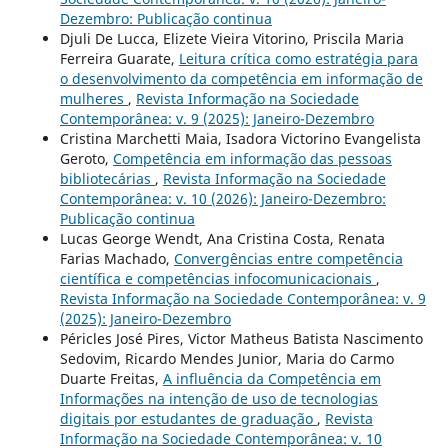
Dezembro: Publicação continua
Djuli De Lucca, Elizete Vieira Vitorino, Priscila Maria
Ferreira Guarate,
Leitura crítica como estratégia para
o desenvolvimento da competência em informação de
mulheres
,
Revista Informação na Sociedade
Contemporânea: v. 9 (2025): Janeiro-Dezembro
Cristina Marchetti Maia, Isadora Victorino Evangelista
Geroto,
Competência em informação das pessoas
bibliotecárias
,
Revista Informação na Sociedade
Contemporânea: v. 10 (2026): Janeiro-Dezembro:
Publicação continua
Lucas George Wendt, Ana Cristina Costa, Renata
Farias Machado,
Convergências entre competência
científica e competências infocomunicacionais
,
Revista Informação na Sociedade Contemporânea: v. 9
(2025): Janeiro-Dezembro
Péricles José Pires, Victor Matheus Batista Nascimento
Sedovim, Ricardo Mendes Junior, Maria do Carmo
Duarte Freitas,
A influência da Competência em
Informações na intenção de uso de tecnologias
digitais por estudantes de graduação
,
Revista
Informação na Sociedade Contemporânea: v. 10