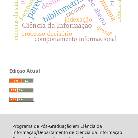
acesso aberto
ciência aberta
bibliometria
Facebook
ciências da saúde
racismo
indexação
Ciência da Informação
dossiê
processo decisório
comportamento informacional
Edição Atual
Programa de Pós-Graduação em Ciência da
Informação/Departamento de Ciência da Informação