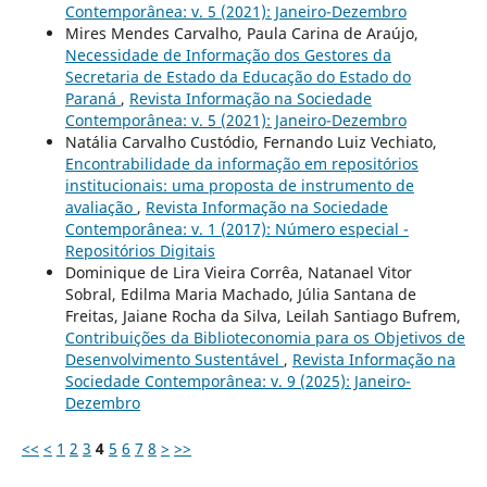
Contemporânea: v. 5 (2021): Janeiro-Dezembro
Mires Mendes Carvalho, Paula Carina de Araújo,
Necessidade de Informação dos Gestores da
Secretaria de Estado da Educação do Estado do
Paraná
,
Revista Informação na Sociedade
Contemporânea: v. 5 (2021): Janeiro-Dezembro
Natália Carvalho Custódio, Fernando Luiz Vechiato,
Encontrabilidade da informação em repositórios
institucionais: uma proposta de instrumento de
avaliação
,
Revista Informação na Sociedade
Contemporânea: v. 1 (2017): Número especial -
Repositórios Digitais
Dominique de Lira Vieira Corrêa, Natanael Vitor
Sobral, Edilma Maria Machado, Júlia Santana de
Freitas, Jaiane Rocha da Silva, Leilah Santiago Bufrem,
Contribuições da Biblioteconomia para os Objetivos de
Desenvolvimento Sustentável
,
Revista Informação na
Sociedade Contemporânea: v. 9 (2025): Janeiro-
Dezembro
<<
<
1
2
3
4
5
6
7
8
>
>>