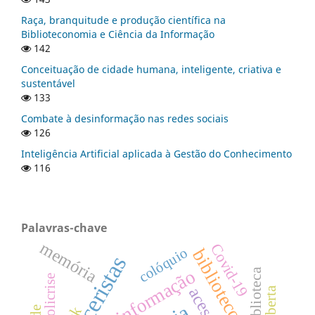
Raça, branquitude e produção científica na
Biblioteconomia e Ciência da Informação
142
Conceituação de cidade humana, inteligente, criativa e
sustentável
133
Combate à desinformação nas redes sociais
126
Inteligência Artificial aplicada à Gestão do Conhecimento
116
Palavras-chave
memória
Covid-19
colóquio
biblioteconomia
pareceristas
desinformação
biblioteca
policrise