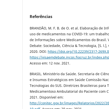
Referências
BRANDÃO, M. F. B. de O. et al. Elaboração de In
uso de medicamentos na COVID-19: um trabalho 
de Informações sobre Medicamentos do Brasil. V
Debate: Sociedade, Ciência & Tecnologia, [S. l.], v
2020. DOI:
https://doi.org/10.22239/2317-269X.
https://visaemdebate.incqs.fiocruz.br/index.ph
Acesso em: 12 nov. 2021.
BRASIL. Ministério da Saúde. Secretaria de Ciênc
e Insumos Estratégicos em Saúde Comissão Nac
Tecnologias do SUS. Diretrizes Brasileiras para
Medicamentoso Ambulatorial do Paciente com Cov
2021. Disponível em:
http://conitec.gov.br/images/Relatorios/2022/
19.pdf
. Acesso em: 20 nov. 2021.