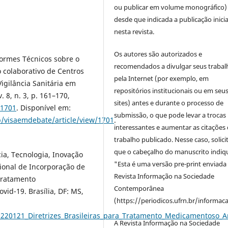
ou publicar em volume monográfico)
desde que indicada a publicação inicia
nesta revista.
Os autores são autorizados e
formes Técnicos sobre o
recomendados a divulgar seus trabal
colaborativo de Centros
pela Internet (por exemplo, em
igilância Sanitária em
repositórios institucionais ou em seu
. 8, n. 3, p. 161–170,
sites) antes e durante o processo de
01701
. Disponível em:
submissão, o que pode levar a trocas
p/visaemdebate/article/view/1701
.
interessantes e aumentar as citações 
trabalho publicado. Nesse caso, solic
que o cabeçalho do manuscrito indiq
ia, Tecnologia, Inovação
"Esta é uma versão pre-print enviada
ional de Incorporação de
Revista Informação na Sociedade
 Tratamento
Contemporânea
id-19. Brasília, DF: MS,
(https://periodicos.ufrn.br/informac
20220121_Diretrizes_Brasileiras_para_Tratamento_Medicamentoso_
A Revista Informação na Sociedade