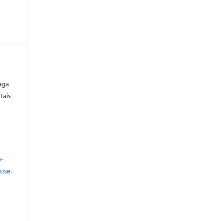
raga
Tais
a
-
ense
.
: