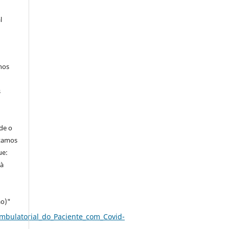
l
hos
s
de o
itamos
ue:
 à
ao)"
Ambulatorial_do_Paciente_com_Covid-