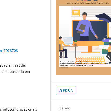
6n1ID28708
ação em saúde,
dicina baseada em
PDF/A
Publicado
os infocomunicacionais