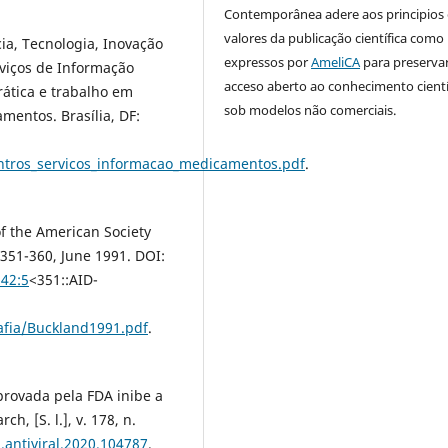
Contemporânea adere aos principios 
valores da publicação científica como
ia, Tecnologia, Inovação
expressos por
AmeliCA
para preserva
viços de Informação
acceso aberto ao conhecimento cientí
rática e trabalho em
sob modelos não comerciais.
entos. Brasília, DF:
entros_servicos_informacao_medicamentos.pdf
.
f the American Society
. 351-360, June 1991. DOI:
)42:5
<351::AID-
afia/Buckland1991.pdf
.
provada pela FDA inibe a
h, [S. l.], v. 178, n.
j.antiviral.2020.104787
.