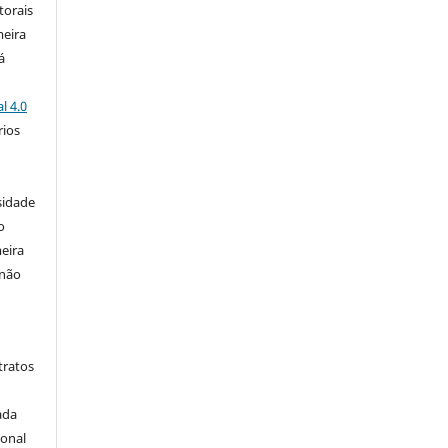
torais
meira
á
l 4.0
rios
s
sidade
o
eira
 não
tratos
ada
ional