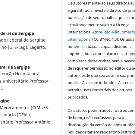
Os autores manterão seus direitos au
e garantirão à revista o direito de pri
publicação de seu trabalho, que estar
simultaneamente sujeito à Licença
Internacional
Atribuição-NãoComercia
deral de Sergipe
Internacional
(CC BY-NC 4.0). Os usuá
de Federal de Sergipe,
podem ler, baixar, copiar, distribuir,
lho (UFS-Lag), Lagarto,
imprimir, buscar ou enlaçar os artigo
completos desta revista, sem a neces
ral de Sergipe
de requerer permissão ao editor ou a
tenção Hospitalar à
autor, desde que seu autor e sua prim
 universitário Professor
publicação sejam indicados. A licença
l.
permite usos comerciais dos artigos
publicados.
rgipe
 Medicamentos (CIMUFS-
Os autores podem adotar outros con
Lagarto (DFAL),
de licença não exclusivos para a
sitário Professor Antônio
distribuição da versão da obra public
(ex: depositar em repositório instituc