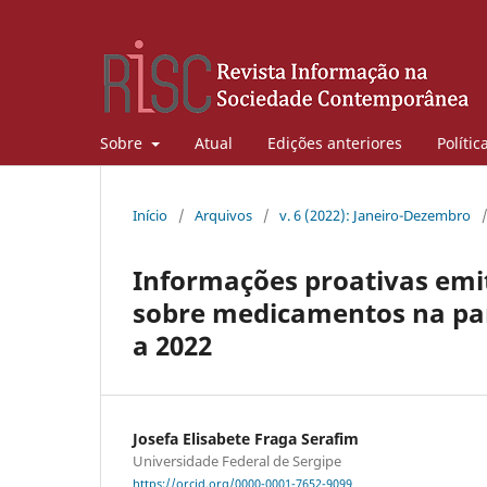
Sobre
Atual
Edições anteriores
Polític
Início
/
Arquivos
/
v. 6 (2022): Janeiro-Dezembro
Informações proativas emi
sobre medicamentos na pa
a 2022
Josefa Elisabete Fraga Serafim
Universidade Federal de Sergipe
https://orcid.org/0000-0001-7652-9099