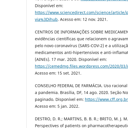
Disponível em:
https://www.sciencedirect.com/science/article
via%3Dihub
. Acesso em: 12 nov. 2021.
CENTROS DE INFORMAÇÕES SOBRE MEDICAMENTO
evidências científicas que relacionem o agrava
pelo novo coronavírus (SARS-COV-2) e a utilizaç
medicamentos anti-hipertensivos e anti-inflamat
(AINEs). 17 mar. 2020. Disponível em:
https://cemedmg.files.wordpress.com/2020/03/n
Acesso em: 15 set. 2021.
CONSELHO FEDERAL DE FARMÁCIA. Uso racional d
a pandemia. Brasília, DF, 14 ago. 2020. Seção No
paginado. Disponível em:
https://www.cff.org.b
Acesso em: 5 jan. 2022.
DESTRO, D. R.; MARTINS, B. B. R.; BRITO, M. J. 
Perspectives of patients on pharmacotherapeutic