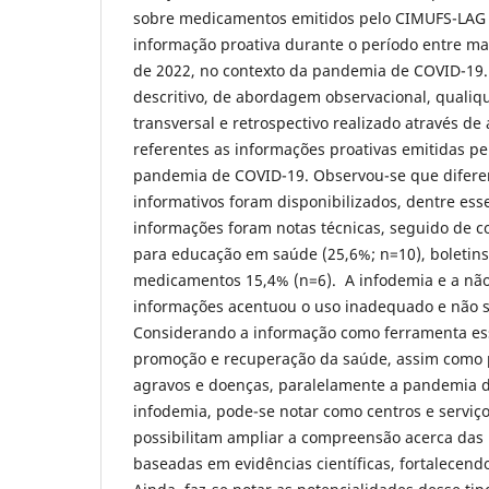
sobre medicamentos emitidos pelo CIMUFS-LAG 
informação proativa durante o período entre mar
de 2022, no contexto da pandemia de COVID-19.
descritivo, de abordagem observacional, qualiqu
transversal e retrospectivo realizado através d
referentes as informações proativas emitidas p
pandemia de COVID-19. Observou-se que diferen
informativos foram disponibilizados, dentre ess
informações foram notas técnicas, seguido de c
para educação em saúde (25,6%; n=10), boletins 
medicamentos 15,4% (n=6). A infodemia e a nã
informações acentuou o uso inadequado e não 
Considerando a informação como ferramenta ess
promoção e recuperação da saúde, assim como 
agravos e doenças, paralelamente a pandemia 
infodemia, pode-se notar como centros e serviç
possibilitam ampliar a compreensão acerca das 
baseadas em evidências científicas, fortalecendo