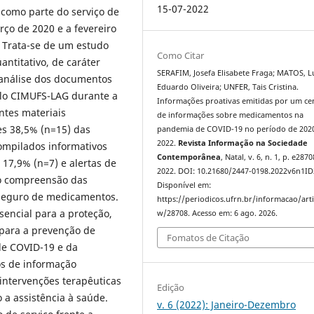
15-07-2022
como parte do serviço de
ço de 2020 e a fevereiro
 Trata-se de um estudo
Como Citar
antitativo, de caráter
SERAFIM, Josefa Elisabete Fraga; MATOS, L
e análise dos documentos
Eduardo Oliveira; UNFER, Tais Cristina.
elo CIMUFS-LAG durante a
Informações proativas emitidas por um ce
tes materiais
de informações sobre medicamentos na
es 38,5% (n=15) das
pandemia de COVID-19 no período de 202
2022.
Revista Informação na Sociedade
ompilados informativos
Contemporânea
, Natal, v. 6, n. 1, p. e2870
17,9% (n=7) e alertas de
2022. DOI: 10.21680/2447-0198.2022v6n1ID
o compreensão das
Disponível em:
seguro de medicamentos.
https://periodicos.ufrn.br/informacao/arti
encial para a proteção,
w/28708. Acesso em: 6 ago. 2026.
para a prevenção de
Fomatos de Citação
de COVID-19 e da
os de informação
intervenções terapêuticas
Edição
 a assistência à saúde.
v. 6 (2022): Janeiro-Dezembro