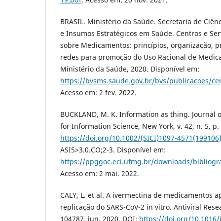
BRASIL. Ministério da Saúde. Secretaria de Ciênc
e Insumos Estratégicos em Saúde. Centros e Ser
sobre Medicamentos: princípios, organização, p
redes para promoção do Uso Racional de Medicam
Ministério da Saúde, 2020. Disponível em:
https://bvsms.saude.gov.br/bvs/publicacoes/c
Acesso em: 2 fev. 2022.
BUCKLAND, M. K. Information as thing. Journal o
for Information Science, New York, v. 42, n. 5, p
https://doi.org/10.1002/(SICI)1097-4571(199106
ASI5>3.0.CO;2-3. Disponível em:
https://ppggoc.eci.ufmg.br/downloads/bibliogr
Acesso em: 2 mai. 2022.
CALY, L. et al. A ivermectina de medicamentos a
replicação do SARS-CoV-2 in vitro. Antiviral Researc
104787, jun. 2020. DOI:
https://doi.org/10.1016/