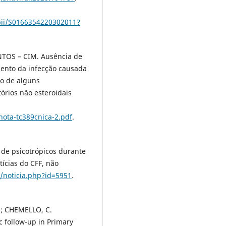
/pii/S0166354220302011?
S – CIM. Ausência de
mento da infecção causada
ão de alguns
órios não esteroidais
ota-tc389cnica-2.pdf
.
e psicotrópicos durante
tícias do CFF, não
r/noticia.php?id=5951
.
M.; CHEMELLO, C.
 follow-up in Primary