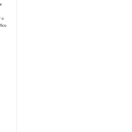
e
r o
fico