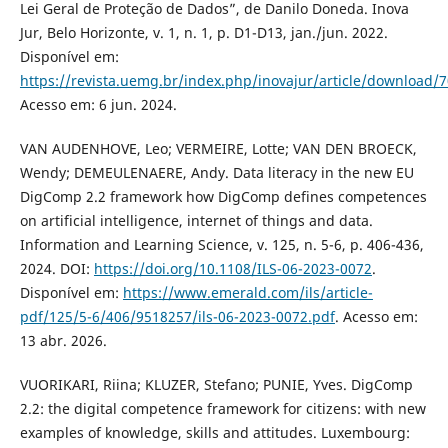
Lei Geral de Proteção de Dados”, de Danilo Doneda. Inova
Jur, Belo Horizonte, v. 1, n. 1, p. D1-D13, jan./jun. 2022.
Disponível em:
https://revista.uemg.br/index.php/inovajur/article/download/
Acesso em: 6 jun. 2024.
VAN AUDENHOVE, Leo; VERMEIRE, Lotte; VAN DEN BROECK,
Wendy; DEMEULENAERE, Andy. Data literacy in the new EU
DigComp 2.2 framework how DigComp defines competences
on artificial intelligence, internet of things and data.
Information and Learning Science, v. 125, n. 5-6, p. 406-436,
2024. DOI:
https://doi.org/10.1108/ILS-06-2023-0072
.
Disponível em:
https://www.emerald.com/ils/article-
pdf/125/5-6/406/9518257/ils-06-2023-0072.pdf
. Acesso em:
13 abr. 2026.
VUORIKARI, Riina; KLUZER, Stefano; PUNIE, Yves. DigComp
2.2: the digital competence framework for citizens: with new
examples of knowledge, skills and attitudes. Luxembourg: