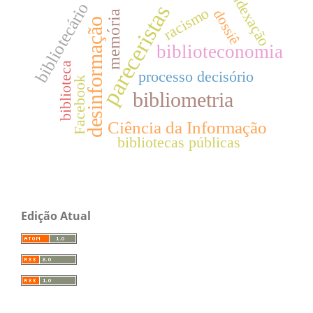
indexação
bibliotecário
pareceristas
racismo
dossiê
memória
desinformação
biblioteconomia
biblioteca
processo decisório
Facebook
bibliometria
Ciência da Informação
bibliotecas públicas
Edição Atual