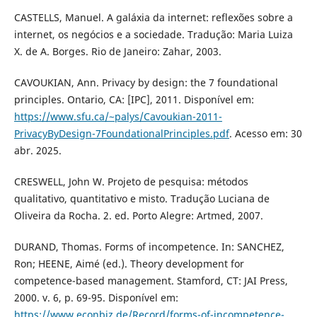
CASTELLS, Manuel. A galáxia da internet: reflexões sobre a
internet, os negócios e a sociedade. Tradução: Maria Luiza
X. de A. Borges. Rio de Janeiro: Zahar, 2003.
CAVOUKIAN, Ann. Privacy by design: the 7 foundational
principles. Ontario, CA: [IPC], 2011. Disponível em:
https://www.sfu.ca/~palys/Cavoukian-2011-
PrivacyByDesign-7FoundationalPrinciples.pdf
. Acesso em: 30
abr. 2025.
CRESWELL, John W. Projeto de pesquisa: métodos
qualitativo, quantitativo e misto. Tradução Luciana de
Oliveira da Rocha. 2. ed. Porto Alegre: Artmed, 2007.
DURAND, Thomas. Forms of incompetence. In: SANCHEZ,
Ron; HEENE, Aimé (ed.). Theory development for
competence-based management. Stamford, CT: JAI Press,
2000. v. 6, p. 69-95. Disponível em:
https://www.econbiz.de/Record/forms-of-incompetence-