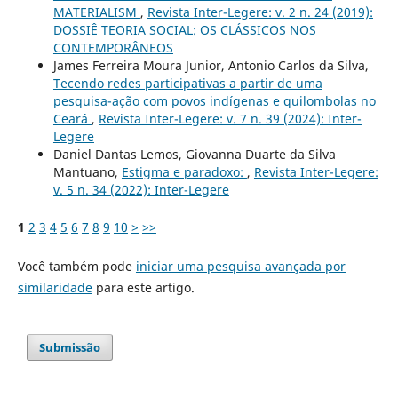
MATERIALISM
,
Revista Inter-Legere: v. 2 n. 24 (2019):
DOSSIÊ TEORIA SOCIAL: OS CLÁSSICOS NOS
CONTEMPORÂNEOS
James Ferreira Moura Junior, Antonio Carlos da Silva,
Tecendo redes participativas a partir de uma
pesquisa-ação com povos indígenas e quilombolas no
Ceará
,
Revista Inter-Legere: v. 7 n. 39 (2024): Inter-
Legere
Daniel Dantas Lemos, Giovanna Duarte da Silva
Mantuano,
Estigma e paradoxo:
,
Revista Inter-Legere:
v. 5 n. 34 (2022): Inter-Legere
1
2
3
4
5
6
7
8
9
10
>
>>
Você também pode
iniciar uma pesquisa avançada por
similaridade
para este artigo.
Submissão