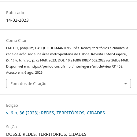
Publicado
14-02-2023
Como Citar
FIALHO, Joaquim; CASQUILHO-MARTINS, Inês. Redes, territórios e cidades: a
rede de ação social na área metropolitana de Lisboa.
Revista Inter-Legere
,
[S. l.]
, v. 6, n. 36, p. c31468, 2023. DOI: 10.21680/1982-1662.2023v6n36ID31468.
Disponível em: https://periodicos.ufrn.br/interlegere/article/view/31468.
Acesso em: 6 ago. 2026.
Fomatos de Citação
Edição
v. 6 n. 36 (2023): REDES, TERRITÓRIOS, CIDADES
Seção
DOSSIÊ REDES, TERRITÓRIOS, CIDADES