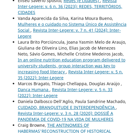
Eliseu Savério Sposito,
Redes (e cidades)
,
Revista
Inter-Legere: v. 6 n. 36 (2023): REDES, TERRITÓRIOS,
CIDADES
Vanda Aparecida da Silva, Karina Moura Bueno,
Mulheres e o cuidado no Sistema Único de Assistência
Social
,
Revista Inter-Legere: v. 7 n. 41 (2024): Inter-
Legere
Laura Brito Porciúncula, Joana Yasmin Melo de Araujo,
Giuliana de Oliveira Lino, Elias Jacob de Menezes
Neto, Sávio Gomes, Michelle Cristine Medeiros Jacob,
In an online nutrition education program delivered to
university students, group interaction was key to
increasing food literacy
,
Revista Inter-Legere: v. 5 n.
35 (2022): Inter-Legere
Marcos Bragato, Thiago Chellappa, Douglas Araújo ,
Dança Humana
,
Revista Inter-Legere: v. 5 n. 33
(2022): Inter-Legere
Daniela Dalbosco Dell'Aglio, Paula Sandrine Machado,
CUIDADO, BRANQUITUDE E INTERDEPENDÊNCIA
,
Revista Inter-Legere: v. 3 n. 28 (2020): DOSSIÊ A
PANDEMIA DE COVID-19 NA VIDA DE MULHERES
Craig Browne,
THE ANTINOMIES OF
HABERMAS'RECONSTRUCTION OF HISTORICAL