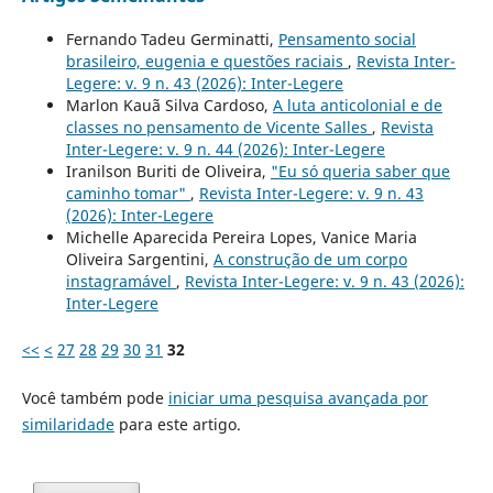
Fernando Tadeu Germinatti,
Pensamento social
brasileiro, eugenia e questões raciais
,
Revista Inter-
Legere: v. 9 n. 43 (2026): Inter-Legere
Marlon Kauã Silva Cardoso,
A luta anticolonial e de
classes no pensamento de Vicente Salles
,
Revista
Inter-Legere: v. 9 n. 44 (2026): Inter-Legere
Iranilson Buriti de Oliveira,
"Eu só queria saber que
caminho tomar"
,
Revista Inter-Legere: v. 9 n. 43
(2026): Inter-Legere
Michelle Aparecida Pereira Lopes, Vanice Maria
Oliveira Sargentini,
A construção de um corpo
instagramável
,
Revista Inter-Legere: v. 9 n. 43 (2026):
Inter-Legere
<<
<
27
28
29
30
31
32
Você também pode
iniciar uma pesquisa avançada por
similaridade
para este artigo.