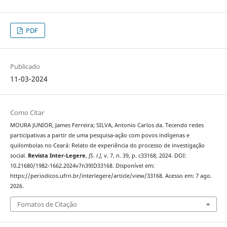
PDF
Publicado
11-03-2024
Como Citar
MOURA JUNIOR, James Ferreira; SILVA, Antonio Carlos da. Tecendo redes
participativas a partir de uma pesquisa-ação com povos indígenas e
quilombolas no Ceará: Relato de experiência do processo de investigação
social.
Revista Inter-Legere
,
[S. l.]
, v. 7, n. 39, p. c33168, 2024. DOI:
10.21680/1982-1662.2024v7n39ID33168. Disponível em:
https://periodicos.ufrn.br/interlegere/article/view/33168. Acesso em: 7 ago.
2026.
Fomatos de Citação