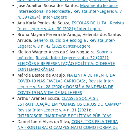
José Adailton Sousa dos Santos,
Movimento lésbico-
interseccional no Nordeste
,
Revista Inter-Legere: v. 7
n. 39 (2024): Inter-Legere
Ana Karla Pontes de Souza,
ESCOLAS DE LUTA
,
Revista
Inter-Legere: v. 4 n. 30 (2021): Inter-Legere
Bruna Mayara Pereira de Araújo, Helenita dos Santos
Arruda,
Gênero, suicídio e ecologia
,
Revista Inter-
Legere: v. 8 n. 42 (2025): Inter-Legere
Kleiton Wagner Alves da Silva Nogueira,
Sobre o
método
,
Revista Inter-Legere: v. 4 n. 32 (2021):
ELEIÇÕES E REPRESENTAÇÃO POLÍTICA: O DEBATE
CONTEMPORÂNEO
Márcia Bastos de Araujo,
NA LINHA DE FRENTE DA
COVID-19 NAS FAVELAS CARIOCAS:
,
Revista Inter-
Legere: v. 3 n. 28 (2020): DOSSIÊ A PANDEMIA DE
COVID-19 NA VIDA DE MULHERES
Arthur Arantes Souza,
CLASSES SOCIAIS E
ESTRATIFICAÇÃO EM “OLHAIS OS LÍRIOS DO CAMPO”
,
Revista Inter-Legere: v. 4 n. 31 (2021):
INTERDISCIPLINARIDADE E POLÍTICAS PÚBLICAS
Daniel Iberê Alves da Silva,
CONFLITOS PELA TERRA
NA FRONTEIRA: O CAMPESINATO COMO FORMA DE