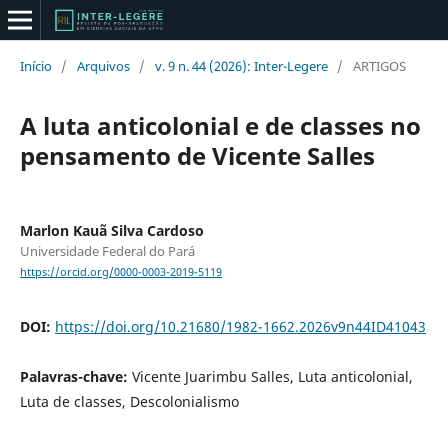
Início
/
Arquivos
/
v. 9 n. 44 (2026): Inter-Legere
/
ARTIGOS
A luta anticolonial e de classes no
pensamento de Vicente Salles
Marlon Kauã Silva Cardoso
Universidade Federal do Pará
https://orcid.org/0000-0003-2019-5119
DOI:
https://doi.org/10.21680/1982-1662.2026v9n44ID41043
Palavras-chave:
Vicente Juarimbu Salles, Luta anticolonial,
Luta de classes, Descolonialismo