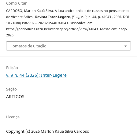
Como Citar
CARDOSO, Marlon Kauã Silva. A luta anticolonial e de classes no pensamento
de Vicente Salles .
Revista Inter-Legere
,
[S. l.]
, v. 9, n. 44, p. 41043 , 2026. DOI:
10.21680/1982-1662.2026v9n44ID41043. Disponível em:
https://periodicos.ufrn.br/interlegere/article/view/41043. Acesso em: 7 ago.
2026.
Fomatos de Citação
Edição
v. 9 n. 44 (2026): Inter-Legere
Seção
ARTIGOS
Licença
Copyright (c) 2026 Marlon Kauã Silva Cardoso