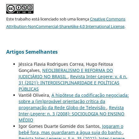
Este trabalho está licenciado sob uma licença
Creative Commons
Attribution-NonCommercial-ShareAlike 4.0 International License
.
Artigos Semelhantes
Jéssica Flavia Rodrigues Correa, Hugo Feitosa
Gonçalves,
NEOLIBERALISMO E REFORMA DO
JUDICIÁRIO NO BRASIL
,
Revista Inter-Legere: v. 4 n.
31 (2021): INTERDISCIPLINARIDADE E POLÍTICAS
PÚBLICAS
Vantiê Oliveira,
A hipótese da codificação negociada:
sobre a (im)provável orientação crítica da
programação da Rede Globo de Televisão
,
Revista
Inter-Legere: n. 3 (2008): SOCIOLOGIA NO ENSINO
MÉDIO
Igor Gomes Duarte Gomide dos Santos,
Jogaram o
bebê fora, mas guardaram a água suja do banho
,
Revista Inter-Legere: v. 5 n. 35 (2022): Inter-Legere