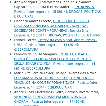
Ana Rodríguez (Entrevistada), Janaína Alexandra
Capistrano da Costa (Entrevistadora),
ENTREVISTA
,
Revista Inter-Legere: n. 15 (2014): DROGAS, POLÍTICAS
E CULTURAS
Lisandro Andrés Loreto,
O QUE PODE O CORPO
DROGADO? ANÁLISES DA NARCOTIZAÇÃO NAS
SOCIEDADES CONTEMPORÂNEAS
,
Revista Inter-
Legere: n. 15 (2014): DROGAS, POLÍTICAS E CULTURAS
Fagner Torres,
Entrevista com o prof. André Lemos -
UFBA
,
Revista Inter-Legere: n. 14 (2014):
CIBERCULTURA
Fabrício de Sousa Sampaio,
ENTRE CUTUCADAS E
CURTIÇÕES: O CIBERESPAÇO COMO FOMENTO À
SEXUALIDADE LÍQUIDA
,
Revista Inter-Legere: n. 14
(2014): CIBERCULTURA
Maria Rita Pereira Xavier, Thiago Tavares das Neves,
POR UMA VIDA AFETADA – AFETOS, TECNOLOGIA E
VÍNCULOS NA CONTEMPORANEIDADE
,
Revista Inter-
Legere: n. 14 (2014): CIBERCULTURA
André Lucas Guerreiro Oliveira, Carmen Rivera Parra,
VIOLÊNCIA E IDENTIDADE EM MENINOS NÃO
CHORAM
,
Revista Inter-Legere: n. 14 (2014):