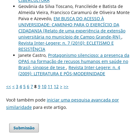
CIBERCULTURA
Geovânia da Silva Toscano, Francileide e Batista de
Almeida Vieira, Francisco Caramurú de Oliveira Monte
Paiva e Azevedo,
EM BUSCA DO ACESSO À
UNIVERSIDADE: CAMINHO PARA O EXERCÍCIO DA
CIDADANIA (Relato de uma experiência de extensão
universitária no município de Campo Grande-RN)
,
Revista Inter-Legere: n. 7 (2010): ECLETISMO E
RESISTÊNCIA
Janete Castro,
Protagonismo silencioso: a presença da
OPAS na formação de recusos humanos em saúde no
Brasil- sinopse de tese
,
Revista Inter-Legere: n. 4
(2009): LITERATURA E PÓS-MODERNIDADE
<<
<
3
4
5
6
7
8
9
10
11
12
>
>>
Você também pode
iniciar uma pesquisa avançada por
similaridade
para este artigo.
Submissão