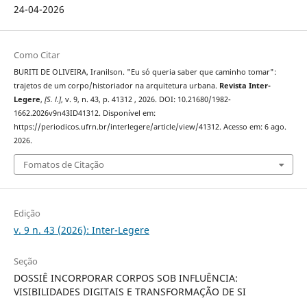
24-04-2026
Como Citar
BURITI DE OLIVEIRA, Iranilson. "Eu só queria saber que caminho tomar":
trajetos de um corpo/historiador na arquitetura urbana.
Revista Inter-
Legere
,
[S. l.]
, v. 9, n. 43, p. 41312 , 2026. DOI: 10.21680/1982-
1662.2026v9n43ID41312. Disponível em:
https://periodicos.ufrn.br/interlegere/article/view/41312. Acesso em: 6 ago.
2026.
Fomatos de Citação
Edição
v. 9 n. 43 (2026): Inter-Legere
Seção
DOSSIÊ INCORPORAR CORPOS SOB INFLUÊNCIA:
VISIBILIDADES DIGITAIS E TRANSFORMAÇÃO DE SI