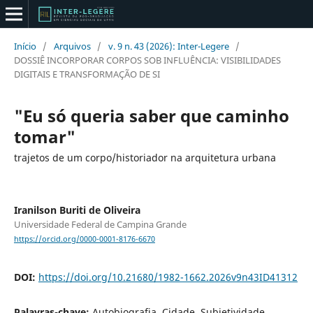
Início
/
Arquivos
/
v. 9 n. 43 (2026): Inter-Legere
/
DOSSIÊ INCORPORAR CORPOS SOB INFLUÊNCIA: VISIBILIDADES
DIGITAIS E TRANSFORMAÇÃO DE SI
"Eu só queria saber que caminho
tomar"
trajetos de um corpo/historiador na arquitetura urbana
Iranilson Buriti de Oliveira
Universidade Federal de Campina Grande
https://orcid.org/0000-0001-8176-6670
DOI:
https://doi.org/10.21680/1982-1662.2026v9n43ID41312
Palavras-chave:
Autobiografia, Cidade, Subjetividade,