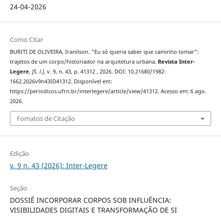
24-04-2026
Como Citar
BURITI DE OLIVEIRA, Iranilson. "Eu só queria saber que caminho tomar":
trajetos de um corpo/historiador na arquitetura urbana.
Revista Inter-
Legere
,
[S. l.]
, v. 9, n. 43, p. 41312 , 2026. DOI: 10.21680/1982-
1662.2026v9n43ID41312. Disponível em:
https://periodicos.ufrn.br/interlegere/article/view/41312. Acesso em: 6 ago.
2026.
Fomatos de Citação
Edição
v. 9 n. 43 (2026): Inter-Legere
Seção
DOSSIÊ INCORPORAR CORPOS SOB INFLUÊNCIA:
VISIBILIDADES DIGITAIS E TRANSFORMAÇÃO DE SI