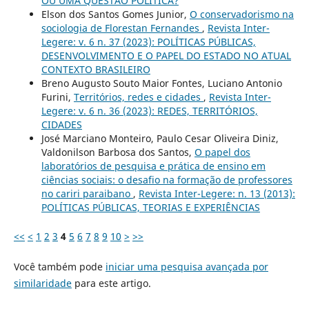
OU UMA QUESTÃO POLÍTICA?
Elson dos Santos Gomes Junior,
O conservadorismo na
sociologia de Florestan Fernandes
,
Revista Inter-
Legere: v. 6 n. 37 (2023): POLÍTICAS PÚBLICAS,
DESENVOLVIMENTO E O PAPEL DO ESTADO NO ATUAL
CONTEXTO BRASILEIRO
Breno Augusto Souto Maior Fontes, Luciano Antonio
Furini,
Territórios, redes e cidades
,
Revista Inter-
Legere: v. 6 n. 36 (2023): REDES, TERRITÓRIOS,
CIDADES
José Marciano Monteiro, Paulo Cesar Oliveira Diniz,
Valdonilson Barbosa dos Santos,
O papel dos
laboratórios de pesquisa e prática de ensino em
ciências sociais: o desafio na formação de professores
no cariri paraibano
,
Revista Inter-Legere: n. 13 (2013):
POLÍTICAS PÚBLICAS, TEORIAS E EXPERIÊNCIAS
<<
<
1
2
3
4
5
6
7
8
9
10
>
>>
Você também pode
iniciar uma pesquisa avançada por
similaridade
para este artigo.