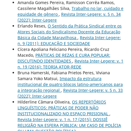
Amanda Gomes Pereira, Ramisson Corrêa Ramos,
Cassilene Magalhães Silva,
Trabalho no lar, cuidado e
equidade de gênero
,
Revista Inter-Legere: v. 5 n. 34
(2022): Inter-Legere
Erlando Reses,
O Sentido da Prática Sindical entre os
Atores Sociais do Sindicalismo Docente da Educação
Básica da Cidade Maravilhosa
,
Revista Inter-Legere:
n. 9 (2011): EDUCAÇÃO E SOCIEDADE
Cícera Apoliana Feliciano Pereira, Ricardo Cruz
Macedo,
PRÁTICAS DE REZAS E CURA POPULAR:
DISCUTINDO IDENTIDADES
,
Revista Inter-Legere: v. 1
n. 19 (2016): TEORIA ATOR-REDE
Bruna Hamerski, Fabiana Prietos Peres, Viviana
Samara Yoko Matsui,
Impacto da estrutura
institucional de quatro blocos latino-americanos para
a integração regional
,
Revista Inter-Legere: v. 5 n. 33
(2022): Inter-Legere
Hilderline Câmara Oliveira,
OS REPERTÓRIOS
LINGUÍSTICOS: PRÁTICAS DE PODER NÃO
INSTITUCIONALIZADO NO ESPAÇO PRISIONAL
,
Revista Inter-Legere: v. 1 n. 17 (2015): DOSSIÊ
RELIGIÃO NA ESFERA PÚBLICA: UM CASO DE POLÍCIA