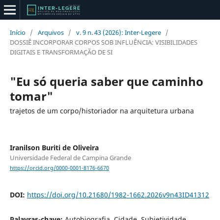
Início
/
Arquivos
/
v. 9 n. 43 (2026): Inter-Legere
/
DOSSIÊ INCORPORAR CORPOS SOB INFLUÊNCIA: VISIBILIDADES
DIGITAIS E TRANSFORMAÇÃO DE SI
"Eu só queria saber que caminho
tomar"
trajetos de um corpo/historiador na arquitetura urbana
Iranilson Buriti de Oliveira
Universidade Federal de Campina Grande
https://orcid.org/0000-0001-8176-6670
DOI:
https://doi.org/10.21680/1982-1662.2026v9n43ID41312
Palavras-chave:
Autobiografia, Cidade, Subjetividade,