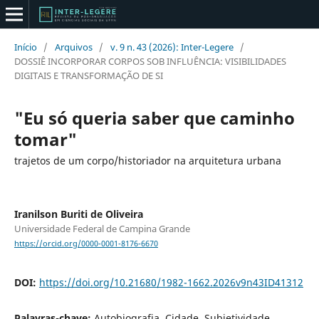
Início
/
Arquivos
/
v. 9 n. 43 (2026): Inter-Legere
/
DOSSIÊ INCORPORAR CORPOS SOB INFLUÊNCIA: VISIBILIDADES
DIGITAIS E TRANSFORMAÇÃO DE SI
"Eu só queria saber que caminho
tomar"
trajetos de um corpo/historiador na arquitetura urbana
Iranilson Buriti de Oliveira
Universidade Federal de Campina Grande
https://orcid.org/0000-0001-8176-6670
DOI:
https://doi.org/10.21680/1982-1662.2026v9n43ID41312
Palavras-chave:
Autobiografia, Cidade, Subjetividade,