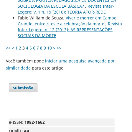
SOBRE A PRÁTICA PEDAGÓGICA DE DOCENTES DA
SOCIOLOGIA DA ESCOLA BÁSICA?
,
Revista Inter-
Legere: v. 1 n. 19 (2016): TEORIA ATOR-REDE
Fabio William de Souza,
Viver e morrer em Campo
Grande: entre ritos e a celebração da morte
,
Revista
Inter-Legere: n. 12 (2013): AS REPRESENTAÇÕES
SOCIAIS DA MORTE
<<
<
1
2
3
4
5
6
7
8
9
10
>
>>
Você também pode
iniciar uma pesquisa avançada por
similaridade
para este artigo.
Submissão
e-ISSN:
1982-1662
Qualis:
A4