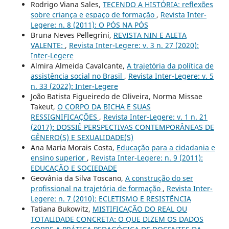
Rodrigo Viana Sales,
TECENDO A HISTÓRIA: reflexões
sobre criança e espaço de formação
,
Revista Inter-
Legere: n. 8 (2011): O PÓS NA PÓS
Bruna Neves Pellegrini,
REVISTA NIN E ALETA
VALENTE:
,
Revista Inter-Legere: v. 3 n. 27 (2020):
Inter-Legere
Almira Almeida Cavalcante,
A trajetória da política de
assistência social no Brasil
,
Revista Inter-Legere: v. 5
n. 33 (2022): Inter-Legere
João Batista Figueiredo de Oliveira, Norma Missae
Takeut,
O CORPO DA BICHA E SUAS
RESSIGNIFICAÇÕES
,
Revista Inter-Legere: v. 1 n. 21
(2017): DOSSIÊ PERSPECTIVAS CONTEMPORÂNEAS DE
GÊNERO(S) E SEXUALIDADE(S)
Ana Maria Morais Costa,
Educação para a cidadania e
ensino superior
,
Revista Inter-Legere: n. 9 (2011):
EDUCAÇÃO E SOCIEDADE
Geovânia da Silva Toscano,
A construção do ser
profissional na trajetória de formação
,
Revista Inter-
Legere: n. 7 (2010): ECLETISMO E RESISTÊNCIA
Tatiana Bukowitz,
MISTIFICAÇÃO DO REAL OU
TOTALIDADE CONCRETA: O QUE DIZEM OS DADOS