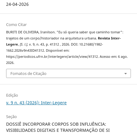
24-04-2026
Como Citar
BURITI DE OLIVEIRA, Iranilson. "Eu só queria saber que caminho tomar":
trajetos de um corpo/historiador na arquitetura urbana.
Revista Inter-
Legere
,
[S. l.]
, v. 9, n. 43, p. 41312 , 2026. DOI: 10.21680/1982-
1662.2026v9n43ID41312. Disponível em:
https://periodicos.ufrn.br/interlegere/article/view/41312. Acesso em: 6 ago.
2026.
Fomatos de Citação
Edição
v. 9 n. 43 (2026): Inter-Legere
Seção
DOSSIÊ INCORPORAR CORPOS SOB INFLUÊNCIA:
VISIBILIDADES DIGITAIS E TRANSFORMAÇÃO DE SI