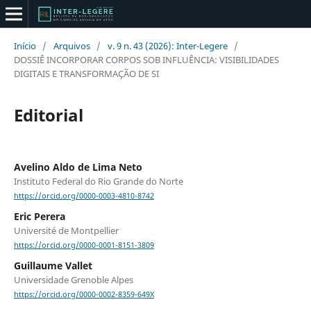
Início
/
Arquivos
/
v. 9 n. 43 (2026): Inter-Legere
/
DOSSIÊ INCORPORAR CORPOS SOB INFLUÊNCIA: VISIBILIDADES
DIGITAIS E TRANSFORMAÇÃO DE SI
Editorial
Avelino Aldo de Lima Neto
Instituto Federal do Rio Grande do Norte
https://orcid.org/0000-0003-4810-8742
Eric Perera
Université de Montpellier
https://orcid.org/0000-0001-8151-3809
Guillaume Vallet
Universidade Grenoble Alpes
https://orcid.org/0000-0002-8359-649X