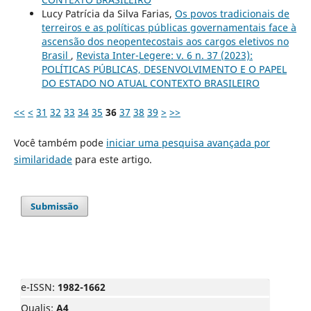
Lucy Patrícia da Silva Farias,
Os povos tradicionais de
terreiros e as políticas públicas governamentais face à
ascensão dos neopentecostais aos cargos eletivos no
Brasil
,
Revista Inter-Legere: v. 6 n. 37 (2023):
POLÍTICAS PÚBLICAS, DESENVOLVIMENTO E O PAPEL
DO ESTADO NO ATUAL CONTEXTO BRASILEIRO
<<
<
31
32
33
34
35
36
37
38
39
>
>>
Você também pode
iniciar uma pesquisa avançada por
similaridade
para este artigo.
Submissão
e-ISSN:
1982-1662
Qualis:
A4