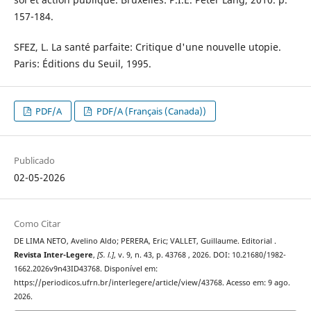
157-184.
SFEZ, L. La santé parfaite: Critique d'une nouvelle utopie.
Paris: Éditions du Seuil, 1995.
PDF/A
PDF/A (Français (Canada))
Publicado
02-05-2026
Como Citar
DE LIMA NETO, Avelino Aldo; PERERA, Eric; VALLET, Guillaume. Editorial .
Revista Inter-Legere
,
[S. l.]
, v. 9, n. 43, p. 43768 , 2026. DOI: 10.21680/1982-
1662.2026v9n43ID43768. Disponível em:
https://periodicos.ufrn.br/interlegere/article/view/43768. Acesso em: 9 ago.
2026.