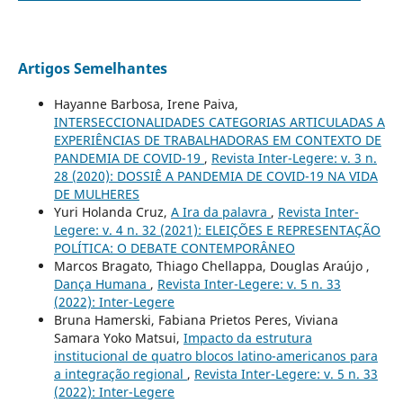
Artigos Semelhantes
Hayanne Barbosa, Irene Paiva,
INTERSECCIONALIDADES CATEGORIAS ARTICULADAS A
EXPERIÊNCIAS DE TRABALHADORAS EM CONTEXTO DE
PANDEMIA DE COVID-19
,
Revista Inter-Legere: v. 3 n.
28 (2020): DOSSIÊ A PANDEMIA DE COVID-19 NA VIDA
DE MULHERES
Yuri Holanda Cruz,
A Ira da palavra
,
Revista Inter-
Legere: v. 4 n. 32 (2021): ELEIÇÕES E REPRESENTAÇÃO
POLÍTICA: O DEBATE CONTEMPORÂNEO
Marcos Bragato, Thiago Chellappa, Douglas Araújo ,
Dança Humana
,
Revista Inter-Legere: v. 5 n. 33
(2022): Inter-Legere
Bruna Hamerski, Fabiana Prietos Peres, Viviana
Samara Yoko Matsui,
Impacto da estrutura
institucional de quatro blocos latino-americanos para
a integração regional
,
Revista Inter-Legere: v. 5 n. 33
(2022): Inter-Legere