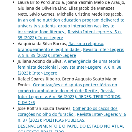
Laura Brito Porciúncula, Joana Yasmin Melo de Araujo,
Giuliana de Oliveira Lino, Elias Jacob de Menezes
Neto, Sávio Gomes, Michelle Cristine Medeiros Jacob,
In an online nutrition education program delivered to
university students, group interaction was key to
increasing food literacy
,
Revista Inter-Legere: v. 5 n.
35 (2022): Inter-Legere
Valquiria da Silva Barros,
Racismo religioso,
branqueamento e legitimidade
,
Revista Inter-Legere:
v. 5 n. 35 (2022): Inter-Legere
Juliana Adono da Silva,
A emergência de uma teoria
feminista decolonial
,
Revista Inter-Legere: v. 6 n. 38
(2023): Inter-Legere
Rafael Soares Ribeiro, Breno Augusto Souto Maior
Fontes,
Organizações e disputas por territórios no
comércio ambulante do metrô de Recife
,
Revista
Inter-Legere: v. 6 n. 36 (2023): REDES, TERRITÓRIOS,
CIDADES
José Rolfran Souza Tavares,
Colhendo os cacos dos
corações no olho do furacão
,
Revista Inter-Legere: v. 6
n. 37 (2023): POLÍTICAS PÚBLICAS,
DESENVOLVIMENTO E O PAPEL DO ESTADO NO ATUAL
CONTEXTO BRASILEIRO