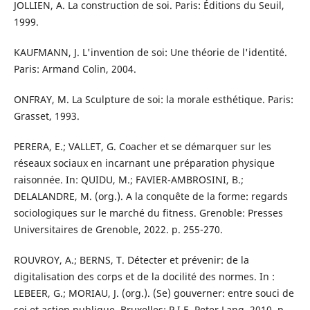
JOLLIEN, A. La construction de soi. Paris: Éditions du Seuil,
1999.
KAUFMANN, J. L'invention de soi: Une théorie de l'identité.
Paris: Armand Colin, 2004.
ONFRAY, M. La Sculpture de soi: la morale esthétique. Paris:
Grasset, 1993.
PERERA, E.; VALLET, G. Coacher et se démarquer sur les
réseaux sociaux en incarnant une préparation physique
raisonnée. In: QUIDU, M.; FAVIER-AMBROSINI, B.;
DELALANDRE, M. (org.). A la conquête de la forme: regards
sociologiques sur le marché du fitness. Grenoble: Presses
Universitaires de Grenoble, 2022. p. 255-270.
ROUVROY, A.; BERNS, T. Détecter et prévenir: de la
digitalisation des corps et de la docilité des normes. In :
LEBEER, G.; MORIAU, J. (org.). (Se) gouverner: entre souci de
soi et action publique. Bruxelles: P.I.E. Peter Lang, 2010. p.