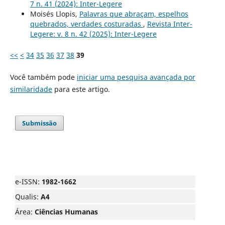
7 n. 41 (2024): Inter-Legere
Moisés Llopis,
Palavras que abraçam, espelhos
quebrados, verdades costuradas
,
Revista Inter-
Legere: v. 8 n. 42 (2025): Inter-Legere
<<
<
34
35
36
37
38
39
Você também pode
iniciar uma pesquisa avançada por
similaridade
para este artigo.
Submissão
e-ISSN:
1982-1662
Qualis:
A4
Área:
Ciências Humanas