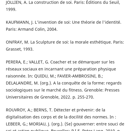
JOLLIEN, A. La construction de soi. Paris: Éditions du Seuil,
1999.
KAUFMANN, J. L'invention de soi: Une théorie de l'identité.
Paris: Armand Colin, 2004.
ONFRAY, M. La Sculpture de soi: la morale esthétique. Paris:
Grasset, 1993.
PERERA, E.; VALLET, G. Coacher et se démarquer sur les
réseaux sociaux en incarnant une préparation physique
raisonnée. In: QUIDU, M.; FAVIER-AMBROSINI, B.;
DELALANDRE, M. (org.). A la conquête de la forme: regards
sociologiques sur le marché du fitness. Grenoble: Presses
Universitaires de Grenoble, 2022. p. 255-270.
ROUVROY, A.; BERNS, T. Détecter et prévenir: de la
digitalisation des corps et de la docilité des normes. In :
LEBEER, G.; MORIAU, J. (org.). (Se) gouverner: entre souci de
soi et action publique. Bruxelles: P.I.E. Peter Lang, 2010. p.