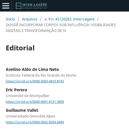
Início
/
Arquivos
/
v. 9 n. 43 (2026): Inter-Legere
/
DOSSIÊ INCORPORAR CORPOS SOB INFLUÊNCIA: VISIBILIDADES
DIGITAIS E TRANSFORMAÇÃO DE SI
Editorial
Avelino Aldo de Lima Neto
Instituto Federal do Rio Grande do Norte
https://orcid.org/0000-0003-4810-8742
Eric Perera
Université de Montpellier
https://orcid.org/0000-0001-8151-3809
Guillaume Vallet
Universidade Grenoble Alpes
https://orcid.org/0000-0002-8359-649X