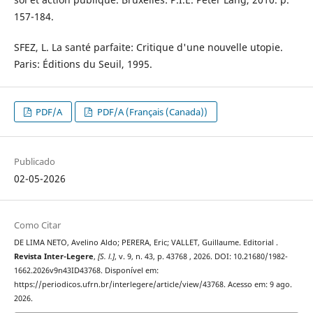
157-184.
SFEZ, L. La santé parfaite: Critique d'une nouvelle utopie.
Paris: Éditions du Seuil, 1995.
PDF/A
PDF/A (Français (Canada))
Publicado
02-05-2026
Como Citar
DE LIMA NETO, Avelino Aldo; PERERA, Eric; VALLET, Guillaume. Editorial .
Revista Inter-Legere
,
[S. l.]
, v. 9, n. 43, p. 43768 , 2026. DOI: 10.21680/1982-
1662.2026v9n43ID43768. Disponível em:
https://periodicos.ufrn.br/interlegere/article/view/43768. Acesso em: 9 ago.
2026.