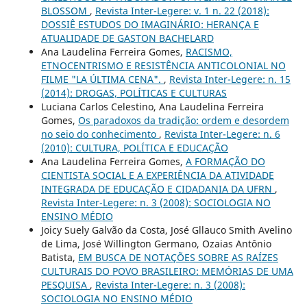
BLOSSOM
,
Revista Inter-Legere: v. 1 n. 22 (2018):
DOSSIÊ ESTUDOS DO IMAGINÁRIO: HERANÇA E
ATUALIDADE DE GASTON BACHELARD
Ana Laudelina Ferreira Gomes,
RACISMO,
ETNOCENTRISMO E RESISTÊNCIA ANTICOLONIAL NO
FILME "LA ÚLTIMA CENA".
,
Revista Inter-Legere: n. 15
(2014): DROGAS, POLÍTICAS E CULTURAS
Luciana Carlos Celestino, Ana Laudelina Ferreira
Gomes,
Os paradoxos da tradição: ordem e desordem
no seio do conhecimento
,
Revista Inter-Legere: n. 6
(2010): CULTURA, POLÍTICA E EDUCAÇÃO
Ana Laudelina Ferreira Gomes,
A FORMAÇÃO DO
CIENTISTA SOCIAL E A EXPERIÊNCIA DA ATIVIDADE
INTEGRADA DE EDUCAÇÃO E CIDADANIA DA UFRN
,
Revista Inter-Legere: n. 3 (2008): SOCIOLOGIA NO
ENSINO MÉDIO
Joicy Suely Galvão da Costa, José Gllauco Smith Avelino
de Lima, José Willington Germano, Ozaias Antônio
Batista,
EM BUSCA DE NOTAÇÕES SOBRE AS RAÍZES
CULTURAIS DO POVO BRASILEIRO: MEMÓRIAS DE UMA
PESQUISA
,
Revista Inter-Legere: n. 3 (2008):
SOCIOLOGIA NO ENSINO MÉDIO