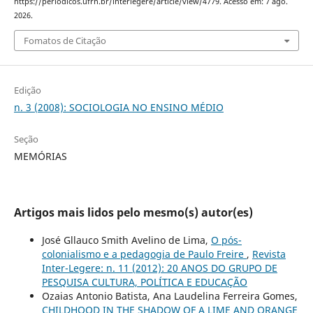
https://periodicos.ufrn.br/interlegere/article/view/4779. Acesso em: 7 ago.
2026.
Fomatos de Citação
Edição
n. 3 (2008): SOCIOLOGIA NO ENSINO MÉDIO
Seção
MEMÓRIAS
Artigos mais lidos pelo mesmo(s) autor(es)
José Gllauco Smith Avelino de Lima,
O pós-
colonialismo e a pedagogia de Paulo Freire
,
Revista
Inter-Legere: n. 11 (2012): 20 ANOS DO GRUPO DE
PESQUISA CULTURA, POLÍTICA E EDUCAÇÃO
Ozaias Antonio Batista, Ana Laudelina Ferreira Gomes,
CHILDHOOD IN THE SHADOW OF A LIME AND ORANGE