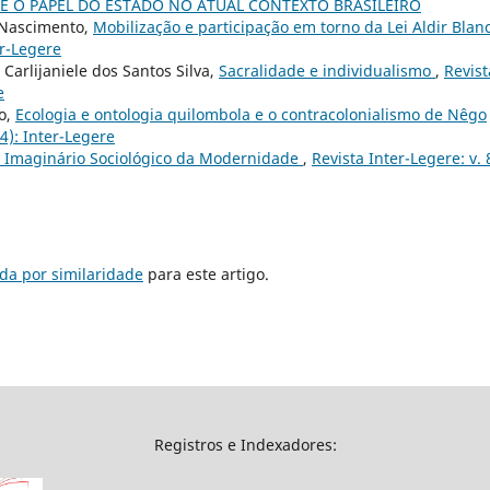
 E O PAPEL DO ESTADO NO ATUAL CONTEXTO BRASILEIRO
 Nascimento,
Mobilização e participação em torno da Lei Aldir Blan
er-Legere
Carlijaniele dos Santos Silva,
Sacralidade e individualismo
,
Revist
e
ro,
Ecologia e ontologia quilombola e o contracolonialismo de Nêgo
24): Inter-Legere
o Imaginário Sociológico da Modernidade
,
Revista Inter-Legere: v. 
da por similaridade
para este artigo.
Registros e Indexadores: