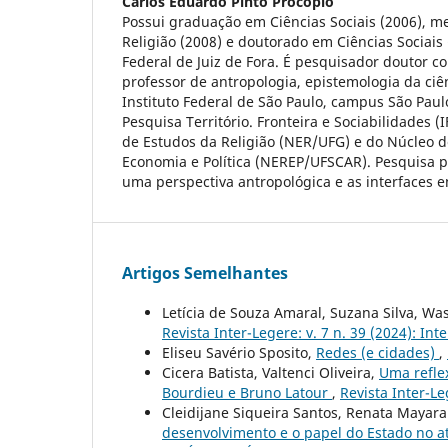
Carlos Eduardo Pinto Procópio
Possui graduação em Ciências Sociais (2006), m
Religião (2008) e doutorado em Ciências Sociais
Federal de Juiz de Fora. É pesquisador doutor 
professor de antropologia, epistemologia da ciên
Instituto Federal de São Paulo, campus São Pau
Pesquisa Território. Fronteira e Sociabilidades 
de Estudos da Religião (NER/UFG) e do Núcleo d
Economia e Política (NEREP/UFSCAR). Pesquisa pr
uma perspectiva antropológica e as interfaces ent
Artigos Semelhantes
Letícia de Souza Amaral, Suzana Silva, W
Revista Inter-Legere: v. 7 n. 39 (2024): Int
Eliseu Savério Sposito,
Redes (e cidades)
,
Cicera Batista, Valtenci Oliveira,
Uma refle
Bourdieu e Bruno Latour
,
Revista Inter-Le
Cleidijane Siqueira Santos, Renata Mayar
desenvolvimento e o papel do Estado no at