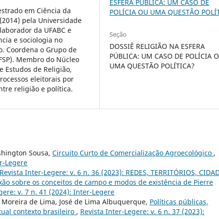
ESFERA PÚBLICA: UM CASO DE
estrado em Ciência da
POLÍCIA OU UMA QUESTÃO POLÍ
 (2014) pela Universidade
colaborador da UFABC e
Seção
cia e sociologia no
DOSSIÊ RELIGIÃO NA ESFERA
lo. Coordena o Grupo de
PÚBLICA: UM CASO DE POLÍCIA 
(IFSP). Membro do Núcleo
UMA QUESTÃO POLÍTICA?
e Estudos de Religião,
ocessos eleitorais por
re religião e política.
ashington Sousa,
Circuito Curto de Comercialização Agroecológico
,
er-Legere
Revista Inter-Legere: v. 6 n. 36 (2023): REDES, TERRITÓRIOS, CIDA
xão sobre os conceitos de campo e modos de existência de Pierre
gere: v. 7 n. 41 (2024): Inter-Legere
a Moreira de Lima, José de Lima Albuquerque,
Políticas públicas,
ual contexto brasileiro
,
Revista Inter-Legere: v. 6 n. 37 (2023):