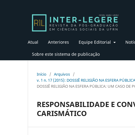
Atual
Anteriores
Equipe Editorial
Notí
Sobre este sistema de publicação
Início
/
Arquivos
/
v. 1 n. 17 (2015): DOSSIÊ RELIGIÃO NA ESFERA PÚB
DOSSIÊ RELIGIÃO NA ESFERA PÚBLICA: UM CASO DE 
RESPONSABILIDADE E CONV
CARISMÁTICO