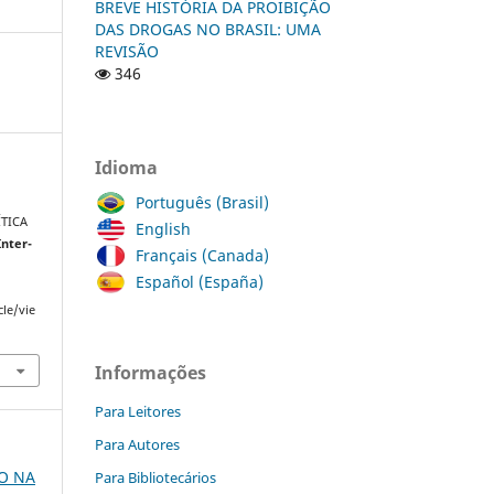
BREVE HISTÓRIA DA PROIBIÇÃO
DAS DROGAS NO BRASIL: UMA
REVISÃO
346
Idioma
Português (Brasil)
ÍTICA
English
Inter-
Français (Canada)
Español (España)
cle/vie
Informações
Para Leitores
Para Autores
ÃO NA
Para Bibliotecários