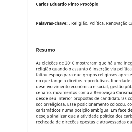
Carlos Eduardo Pinto Procópio
Palavras-chave:
, Religião. Política. Renovação C
Resumo
As eleições de 2010 mostraram que há uma ineg
religião quando o assunto é inserção via polític
faltou espaço para que grupos religiosos apre
no que tange a direitos reprodutivos, liberdade
desenvolvimento econômico e social, gestão púb
cenário, movimentos como a Renovação Carismát
desde seu interior propostas de candidaturas 
sociorreligiosa. Esse posicionamento colocou, c
carismáticos numa posição ambígua. Em face des
deseja sinalizar que a atividade política dos car
recheada de direções opostas e atravessadas que