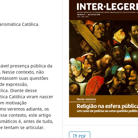
arismática Católica.
ável presença pública da
a. Nesse contexto, não
sentassem suas questões
 de expressão,
lica. Diante desse
ica Católica viram nascer
com motivação
omo veremos adiante, os
se contexto, este artigo
ismáticos é, antes de tudo,
 tentam se articular.
PDF