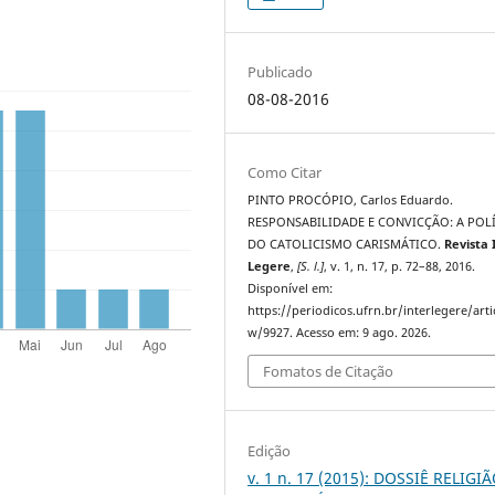
Publicado
08-08-2016
Como Citar
PINTO PROCÓPIO, Carlos Eduardo.
RESPONSABILIDADE E CONVICÇÃO: A POL
DO CATOLICISMO CARISMÁTICO.
Revista 
Legere
,
[S. l.]
, v. 1, n. 17, p. 72–88, 2016.
Disponível em:
https://periodicos.ufrn.br/interlegere/arti
w/9927. Acesso em: 9 ago. 2026.
Fomatos de Citação
Edição
v. 1 n. 17 (2015): DOSSIÊ RELIGI