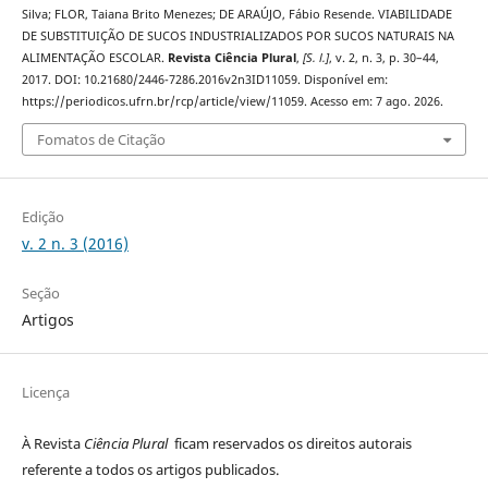
Silva; FLOR, Taiana Brito Menezes; DE ARAÚJO, Fábio Resende. VIABILIDADE
DE SUBSTITUIÇÃO DE SUCOS INDUSTRIALIZADOS POR SUCOS NATURAIS NA
ALIMENTAÇÃO ESCOLAR.
Revista Ciência Plural
,
[S. l.]
, v. 2, n. 3, p. 30–44,
2017. DOI: 10.21680/2446-7286.2016v2n3ID11059. Disponível em:
https://periodicos.ufrn.br/rcp/article/view/11059. Acesso em: 7 ago. 2026.
Fomatos de Citação
Edição
v. 2 n. 3 (2016)
Seção
Artigos
Licença
À Revista
Ciência Plural
ficam reservados os direitos autorais
referente a todos os artigos publicados.