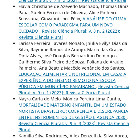
Ciência Plural: v. 7 n. 2 (2021): Revista Ciência Plural
Flávia Christiane de Azevedo Machado, Thomas Diniz
Papa, Suelen Ferreira de Oliveira, Alice Pinheiro
Suassuna, Giovanni Loos Félix,
A ANÁLISE DO CLIMA
ESCOLAR COMO PARADIGMA PARA UM NOVO
CUIDADO
,
Revista Ciência Plural: v. 8 n. 2 (2022):
Revista Ciência Plural
Larissa Ferreira Tavares Nonato, Jhulia Evilys Dias da
Silva, Raymme Ramos de Araújo, Maria das Graças
Diniz Alves, José Douglas Bernardino Domingos,
Guilherme Silva Freire de Souza, Poliana de Araújo
Palmeira, Ana Beatriz Macêdo Venâncio dos Santos,
EDUCAÇÃO ALIMENTAR E NUTRICIONAL EM CASA: A
EXPERIÊNCIA DO ENSINO REMOTO NA ESCOLA
PÚBLICA EM MUNICÍPIO PARAIBANO
,
Revista Ciência
Plural: v. 9 n. 1 (2023): Revista Ciência Plural
Nayra Carla de Melo, Mônica Pereira Lima Cunha,
MORTALIDADE MATERNO-INFANTIL EM UM ESTADO
NORTISTA BRASILEIRO: COERÊNCIA E DISCREPÂNCIA
ENTRE INSTRUMENTOS DE GESTÃO E AGENDA 2030
,
Revista Ciência Plural: v. 9 n. 3 (2023): Revista Ciência
Plural
Kamilla Silva Rodrigues, Allex Denzell da Silva Abreu,