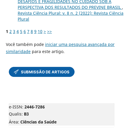
DESAFIOS E FRAGILIDADES NO CUIDADO SOB A
PERSPECTIVA DOS RESULTADOS DO PREVINE BRASIL
,
Revista Ciência Plural: v. 8 n. 2 (2022): Revista Ciência
Plural
1
2
3
4
5
6
7
8
9
10
>
>>
Você também pode
iniciar uma pesquisa avançada por
similaridade
para este artigo.
e-ISSN:
2446-7286
Qualis:
B3
Área:
Ciências da Saúde