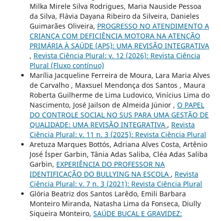
Milka Mirele Silva Rodrigues, Maria Nauside Pessoa
da Silva, Flávia Dayana Ribeiro da Silveira, Danieles
Guimarães Oliveira,
PROGRESSO NO ATENDIMENTO A
CRIANÇA COM DEFICIÊNCIA MOTORA NA ATENÇÃO
PRIMÁRIA À SAÚDE (APS): UMA REVISÃO INTEGRATIVA
,
Revista Ciência Plural: v. 12 (2026): Revista Ciência
Plural (Fluxo contínuo)
Marília Jacqueline Ferreira de Moura, Lara Maria Alves
de Carvalho , Maxsuel Mendonça dos Santos , Maura
Roberta Guilherme de Lima Ludovico, Vinícius Lima do
Nascimento, José Jailson de Almeida Júnior ,
O PAPEL
DO CONTROLE SOCIAL NO SUS PARA UMA GESTÃO DE
QUALIDADE: UMA REVISÃO INTEGRATIVA
,
Revista
Ciência Plural: v. 11 n. 3 (2025): Revista Ciência Plural
Aretuza Marques Bottós, Adriana Alves Costa, Artênio
José Ísper Garbin, Tânia Adas Saliba, Cléa Adas Saliba
Garbin,
EXPERIÊNCIA DO PROFESSOR NA
IDENTIFICAÇÃO DO BULLYING NA ESCOLA
,
Revista
Ciência Plural: v. 7 n. 3 (2021): Revista Ciência Plural
Glória Beatriz dos Santos Larêdo, Emili Barbara
Monteiro Miranda, Natasha Lima da Fonseca, Diully
Siqueira Monteiro,
SAÚDE BUCAL E GRAVIDEZ: