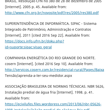
BRASIL. Resolução CFN no 380 de 28 de dezembro de 2005
[Internet]. 2005 p. 45. Available from:
http://www.cfn.org.br/novosite/pdf/res/2005/res380.pdf
SUPERINTENDÊNCIA DE INFORMÁTICA. SIPAC - Sistema
Integrado de Patrimônio, Administração e Contratos
[Internet]. 2011 [cited 2016 Sep 22]. Available from:
https://docs.info.ufrn.br/doku.php?
id=suporte:sipac:visao_geral
COMPANHIA ENERGÉTICA DO RIO GRANDE DO NORTE.
cosern [Internet]. [cited 2016 Sep 10]. Available from:
http://servicos.cosern.com.br/residencial-rural/Pages/Baixa
Tensão/aprenda-a-ler-seu-medidor.aspx
ASSOCIAÇÃO BRASILEIRA DE NORMAS TÉCNICAS. NBR 5626,
Instalação predial de água fria [Internet]. 1998. p. 41.
Available from:
https://ecivilufes.files.wordpress.com/2013/06/nbr-05626-
1998-instalac3a7c3a3o-predial-de-c3a1gua-fria.pdf