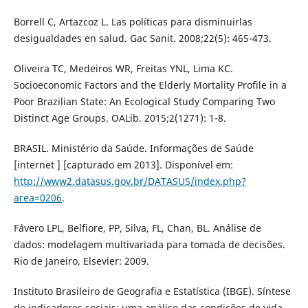
Borrell C, Artazcoz L. Las políticas para disminuirlas
desigualdades en salud. Gac Sanit. 2008;22(5): 465-473.
Oliveira TC, Medeiros WR, Freitas YNL, Lima KC.
Socioeconomic Factors and the Elderly Mortality Profile in a
Poor Brazilian State: An Ecological Study Comparing Two
Distinct Age Groups. OALib. 2015;2(1271): 1-8.
BRASIL. Ministério da Saúde. Informações de Saúde
[internet ] [capturado em 2013]. Disponível em:
http://www2.datasus.gov.br/DATASUS/index.php?
area=0206
.
Fávero LPL, Belfiore, PP, Silva, FL, Chan, BL. Análise de
dados: modelagem multivariada para tomada de decisões.
Rio de Janeiro, Elsevier: 2009.
Instituto Brasileiro de Geografia e Estatística (IBGE). Síntese
de indicadores sociais: uma análise das condições de vida