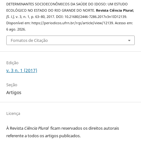
DETERMINANTES SOCIOECONÔMICOS DA SAÚDE DO IDOSO: UM ESTUDO
ECOLÓGICO NO ESTADO DO RIO GRANDE DO NORTE.
Revista Ciência Plural
,
[S. l.]
, v. 3, n. 1, p. 63–80, 2017. DOI: 10.21680/2446-7286.2017v3n1ID12139.
Disponível em: https://periodicos.ufrn.br/rcp/article/view/12139. Acesso em:
6 ago. 2026.
Fomatos de Citação
Edição
v. 3 n. 1 (2017)
Seção
Artigos
Licença
À Revista
Ciência Plural
ficam reservados os direitos autorais
referente a todos os artigos publicados.