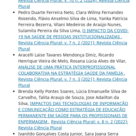
Revista Ciência Plural: v. 10 n. 2 (2024): Revista Ciência
Plural
Pedro Duarte Ferreira Neto, Clara Wilma Fernandes
Rosendo, Flávio Anselmo Silva de Lima, Yanka Patrícia
Ferreira Bezerra, Vilani Medeiros de Araújo Nunes,
Sulamita Pereira da Silva Lima,
O IMPACTO DA COVID-
19 NA SAÚDE DE PESSOAS INSTITUCIONALIZADAS
,
Revista Ciência Plural: v. 7 n. 2 (2021): Revista Ciência
Plural
Aracelli Laise Tavares Mendonça Diniz, Ricardo
Henrique Vieira de Melo, Rosana Lúcia Alves de Vilar,
ANÁLISE DE UMA PRÁTICA INTERPROFISSIONAL
COLABORATIVA NA ESTRATÉGIA SAÚDE DA FAMÍLIA
,
Revista Ciência Plural: v. 7 n. 3 (2021): Revista Ciência
Plural
Brenda Kelly Pontes Soares, Lúcia Emanuelle Silva de
Carvalho, Talita Araujo de Souza, Jose Adailton da
Silva,
IMPACTOS DAS TECNOLOGIAS DE INFORMAÇÃO
E COMUNICAÇÃO COMO ESTRATÉGIA DE EDUCAÇÃO
PERMANENTE EM SAÚDE PARA OS PROFISSIONAIS DE
ENFERMAGEM
,
Revista Ciência Plural: v. 8 n. 2 (2022):
Revista Ciência Plural
Ivanildo Gonçalves Costa Junior, Sara Joana Serra