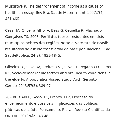
Musgrove P. The dethronement of income as a cause of
health: an essay. Rev Bra. Saude Mater Infant. 2007;7(4):
461-466.
Cesar JA, Oliveira Filho JA, Bess G, Cegielka R, Machado J,
Gonçalves TS, 2008. Perfil dos idosos residentes em dois
municípios pobres das regiões Norte e Nordeste do Brasil:
resultados de estudo transversal de base populacional. Cad
SaúdePública. 24(8), 1835-1845.
Oliveira TC, Silva DA, Freitas YNL, Silva RL, Pegado CPC, Lima
KC. Socio-demographic factors and oral health conditions in
the elderly: A population-based study. Arch Gerontol
Geriatr.2013;57(3): 389-97.
20 - Ruíz AKLB, Godoi TC, Franco, LFR. Processo do
envelhecimento e possíveis implicações das políticas
públicas de saúde. Pensamento Plural: Revista Científica da
UNIFAE. 2010;4(2): 43-48.