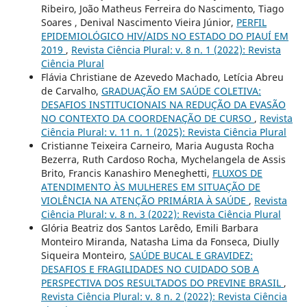
Ribeiro, João Matheus Ferreira do Nascimento, Tiago
Soares , Denival Nascimento Vieira Júnior,
PERFIL
EPIDEMIOLÓGICO HIV/AIDS NO ESTADO DO PIAUÍ EM
2019
,
Revista Ciência Plural: v. 8 n. 1 (2022): Revista
Ciência Plural
Flávia Christiane de Azevedo Machado, Letícia Abreu
de Carvalho,
GRADUAÇÃO EM SAÚDE COLETIVA:
DESAFIOS INSTITUCIONAIS NA REDUÇÃO DA EVASÃO
NO CONTEXTO DA COORDENAÇÃO DE CURSO
,
Revista
Ciência Plural: v. 11 n. 1 (2025): Revista Ciência Plural
Cristianne Teixeira Carneiro, Maria Augusta Rocha
Bezerra, Ruth Cardoso Rocha, Mychelangela de Assis
Brito, Francis Kanashiro Meneghetti,
FLUXOS DE
ATENDIMENTO ÀS MULHERES EM SITUAÇÃO DE
VIOLÊNCIA NA ATENÇÃO PRIMÁRIA À SAÚDE
,
Revista
Ciência Plural: v. 8 n. 3 (2022): Revista Ciência Plural
Glória Beatriz dos Santos Larêdo, Emili Barbara
Monteiro Miranda, Natasha Lima da Fonseca, Diully
Siqueira Monteiro,
SAÚDE BUCAL E GRAVIDEZ:
DESAFIOS E FRAGILIDADES NO CUIDADO SOB A
PERSPECTIVA DOS RESULTADOS DO PREVINE BRASIL
,
Revista Ciência Plural: v. 8 n. 2 (2022): Revista Ciência