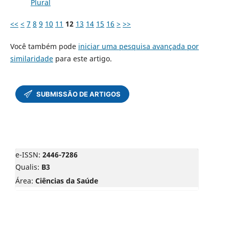
Plural
<<
<
7
8
9
10
11
12
13
14
15
16
>
>>
Você também pode
iniciar uma pesquisa avançada por
similaridade
para este artigo.
e-ISSN:
2446-7286
Qualis:
B3
Área:
Ciências da Saúde