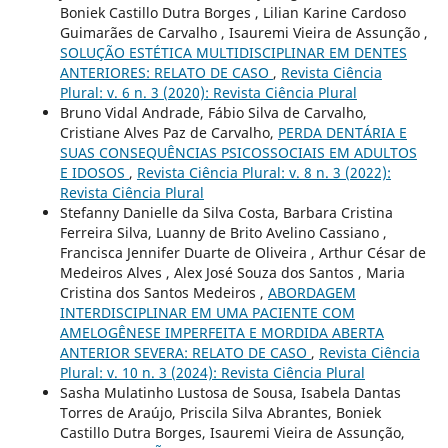
Boniek Castillo Dutra Borges , Lilian Karine Cardoso
Guimarães de Carvalho , Isauremi Vieira de Assunção ,
SOLUÇÃO ESTÉTICA MULTIDISCIPLINAR EM DENTES
ANTERIORES: RELATO DE CASO
,
Revista Ciência
Plural: v. 6 n. 3 (2020): Revista Ciência Plural
Bruno Vidal Andrade, Fábio Silva de Carvalho,
Cristiane Alves Paz de Carvalho,
PERDA DENTÁRIA E
SUAS CONSEQUÊNCIAS PSICOSSOCIAIS EM ADULTOS
E IDOSOS
,
Revista Ciência Plural: v. 8 n. 3 (2022):
Revista Ciência Plural
Stefanny Danielle da Silva Costa, Barbara Cristina
Ferreira Silva, Luanny de Brito Avelino Cassiano ,
Francisca Jennifer Duarte de Oliveira , Arthur César de
Medeiros Alves , Alex José Souza dos Santos , Maria
Cristina dos Santos Medeiros ,
ABORDAGEM
INTERDISCIPLINAR EM UMA PACIENTE COM
AMELOGÊNESE IMPERFEITA E MORDIDA ABERTA
ANTERIOR SEVERA: RELATO DE CASO
,
Revista Ciência
Plural: v. 10 n. 3 (2024): Revista Ciência Plural
Sasha Mulatinho Lustosa de Sousa, Isabela Dantas
Torres de Araújo, Priscila Silva Abrantes, Boniek
Castillo Dutra Borges, Isauremi Vieira de Assunção,