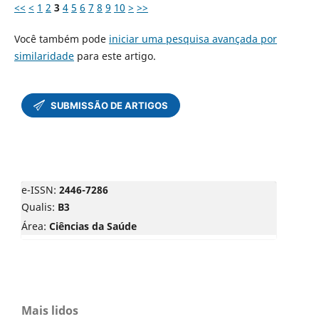
<<
<
1
2
3
4
5
6
7
8
9
10
>
>>
Você também pode
iniciar uma pesquisa avançada por
similaridade
para este artigo.
e-ISSN:
2446-7286
Qualis:
B3
Área:
Ciências da Saúde
Mais lidos