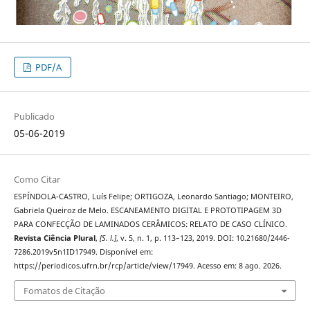
PDF/A
Publicado
05-06-2019
Como Citar
ESPÍNDOLA-CASTRO, Luís Felipe; ORTIGOZA, Leonardo Santiago; MONTEIRO,
Gabriela Queiroz de Melo. ESCANEAMENTO DIGITAL E PROTOTIPAGEM 3D
PARA CONFECÇÃO DE LAMINADOS CERÂMICOS: RELATO DE CASO CLÍNICO.
Revista Ciência Plural
,
[S. l.]
, v. 5, n. 1, p. 113–123, 2019. DOI: 10.21680/2446-
7286.2019v5n1ID17949. Disponível em:
https://periodicos.ufrn.br/rcp/article/view/17949. Acesso em: 8 ago. 2026.
Fomatos de Citação