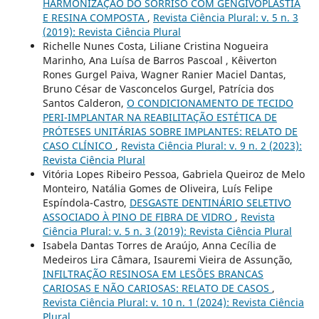
HARMONIZAÇÃO DO SORRISO COM GENGIVOPLASTIA
E RESINA COMPOSTA
,
Revista Ciência Plural: v. 5 n. 3
(2019): Revista Ciência Plural
Richelle Nunes Costa, Liliane Cristina Nogueira
Marinho, Ana Luísa de Barros Pascoal , Kêiverton
Rones Gurgel Paiva, Wagner Ranier Maciel Dantas,
Bruno César de Vasconcelos Gurgel, Patrícia dos
Santos Calderon,
O CONDICIONAMENTO DE TECIDO
PERI-IMPLANTAR NA REABILITAÇÃO ESTÉTICA DE
PRÓTESES UNITÁRIAS SOBRE IMPLANTES: RELATO DE
CASO CLÍNICO
,
Revista Ciência Plural: v. 9 n. 2 (2023):
Revista Ciência Plural
Vitória Lopes Ribeiro Pessoa, Gabriela Queiroz de Melo
Monteiro, Natália Gomes de Oliveira, Luís Felipe
Espíndola-Castro,
DESGASTE DENTINÁRIO SELETIVO
ASSOCIADO À PINO DE FIBRA DE VIDRO
,
Revista
Ciência Plural: v. 5 n. 3 (2019): Revista Ciência Plural
Isabela Dantas Torres de Araújo, Anna Cecília de
Medeiros Lira Câmara, Isauremi Vieira de Assunção,
INFILTRAÇÃO RESINOSA EM LESÕES BRANCAS
CARIOSAS E NÃO CARIOSAS: RELATO DE CASOS
,
Revista Ciência Plural: v. 10 n. 1 (2024): Revista Ciência
Plural