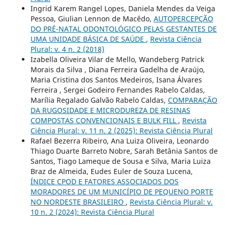
Ingrid Karem Rangel Lopes, Daniela Mendes da Veiga
Pessoa, Giulian Lennon de Macêdo,
AUTOPERCEPÇÃO
DO PRÉ-NATAL ODONTOLÓGICO PELAS GESTANTES DE
UMA UNIDADE BÁSICA DE SAÚDE
,
Revista Ciência
Plural: v. 4 n. 2 (2018)
Izabella Oliveira Vilar de Mello, Wandeberg Patrick
Morais da Silva , Diana Ferreira Gadelha de Araújo,
Maria Cristina dos Santos Medeiros, Isana Álvares
Ferreira , Sergei Godeiro Fernandes Rabelo Caldas,
Marília Regalado Galvão Rabelo Caldas,
COMPARAÇÃO
DA RUGOSIDADE E MICRODUREZA DE RESINAS
COMPOSTAS CONVENCIONAIS E BULK FILL
,
Revista
Ciência Plural: v. 11 n. 2 (2025): Revista Ciência Plural
Rafael Bezerra Ribeiro, Ana Luiza Oliveira, Leonardo
Thiago Duarte Barreto Nobre, Sarah Betânia Santos de
Santos, Tiago Lameque de Sousa e Silva, Maria Luiza
Braz de Almeida, Eudes Euler de Souza Lucena,
ÍNDICE CPOD E FATORES ASSOCIADOS DOS
MORADORES DE UM MUNICÍPIO DE PEQUENO PORTE
NO NORDESTE BRASILEIRO
,
Revista Ciência Plural: v.
10 n. 2 (2024): Revista Ciência Plural