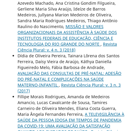
Azevedo Machado, Ana Cristina Gondim Filgueira,
Gerliene Maria Silva Araújo, Ideíze de Barros
Medeiros, Jullyana Marion Medeiros de Oliveira,
Sandra Maria Rodrigues Medeiros, Thiago Antônio
Raulino do Nascimento,
MISSÃO E VALORES
ORGANIZACIONAIS DA ASSISTÊNCIA À SAÚDE DOS
INSTITUTOS FEDERAIS DE EDUCAÇÃO, CIÊNCIA E
TECNOLOGIA DO RIO GRANDE DO NORTE
,
Revista
Ciência Plural: v. 4 n. 3 (2018)
Dídia de Oliveira Pereira, Tainara Lôrena dos Santos
Ferreira, Daísy Vieira de Araújo, Káthya Daniella
Figueiredo Melo, Fábia Barbosa de Andrade,
AVALIAÇÃO DAS CONSULTAS DE PRÉ-NATAL: ADESÃO
DO PRÉ-NATAL E COMPLICAÇÕES NA SAÚDE
MATERNO-INFANTIL
,
Revista Ciência Plural: v. 3 n. 3
(2017)
Fillipe Morais Rodrigues, Amanda de Medeiros
Amancio, Lucas Cavalcante de Sousa, Tamires
Carneiro de Oliveira Mendes, Eliana Costa Guerra,
Maria Ângela Fernandes Ferreira,
A TELEVIGILÂNCIA À
SAÚDE DA PESSOA IDOSA EM TEMPOS DE PANDEMIA
DA COVID-19: UMA AVALIAÇÃO DA SATISFAÇÃO