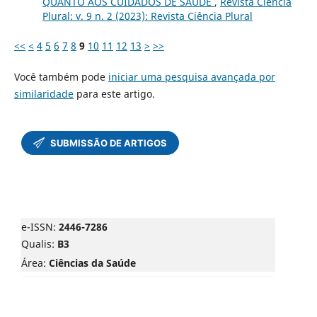
QUANTO AOS CUIDADOS DE SAÚDE
,
Revista Ciência
Plural: v. 9 n. 2 (2023): Revista Ciência Plural
<<
<
4
5
6
7
8
9
10
11
12
13
>
>>
Você também pode
iniciar uma pesquisa avançada por
similaridade
para este artigo.
e-ISSN:
2446-7286
Qualis:
B3
Área:
Ciências da Saúde