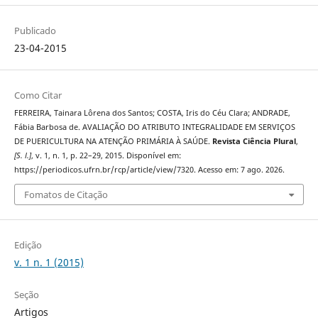
Publicado
23-04-2015
Como Citar
FERREIRA, Tainara Lôrena dos Santos; COSTA, Iris do Céu Clara; ANDRADE,
Fábia Barbosa de. AVALIAÇÃO DO ATRIBUTO INTEGRALIDADE EM SERVIÇOS
DE PUERICULTURA NA ATENÇÃO PRIMÁRIA À SAÚDE.
Revista Ciência Plural
,
[S. l.]
, v. 1, n. 1, p. 22–29, 2015. Disponível em:
https://periodicos.ufrn.br/rcp/article/view/7320. Acesso em: 7 ago. 2026.
Fomatos de Citação
Edição
v. 1 n. 1 (2015)
Seção
Artigos