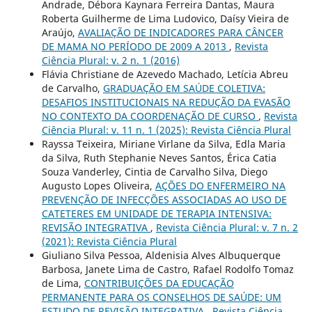
Andrade, Débora Kaynara Ferreira Dantas, Maura
Roberta Guilherme de Lima Ludovico, Daísy Vieira de
Araújo,
AVALIAÇÃO DE INDICADORES PARA CÂNCER
DE MAMA NO PERÍODO DE 2009 A 2013
,
Revista
Ciência Plural: v. 2 n. 1 (2016)
Flávia Christiane de Azevedo Machado, Letícia Abreu
de Carvalho,
GRADUAÇÃO EM SAÚDE COLETIVA:
DESAFIOS INSTITUCIONAIS NA REDUÇÃO DA EVASÃO
NO CONTEXTO DA COORDENAÇÃO DE CURSO
,
Revista
Ciência Plural: v. 11 n. 1 (2025): Revista Ciência Plural
Rayssa Teixeira, Miriane Virlane da Silva, Edla Maria
da Silva, Ruth Stephanie Neves Santos, Érica Catia
Souza Vanderley, Cintia de Carvalho Silva, Diego
Augusto Lopes Oliveira,
AÇÕES DO ENFERMEIRO NA
PREVENÇÃO DE INFECÇÕES ASSOCIADAS AO USO DE
CATETERES EM UNIDADE DE TERAPIA INTENSIVA:
REVISÃO INTEGRATIVA
,
Revista Ciência Plural: v. 7 n. 2
(2021): Revista Ciência Plural
Giuliano Silva Pessoa, Aldenisia Alves Albuquerque
Barbosa, Janete Lima de Castro, Rafael Rodolfo Tomaz
de Lima,
CONTRIBUIÇÕES DA EDUCAÇÃO
PERMANENTE PARA OS CONSELHOS DE SAÚDE: UM
ESTUDO DE REVISÃO INTEGRATIVA
,
Revista Ciência