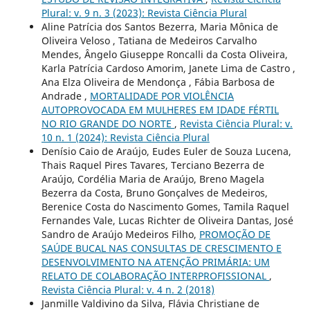
Plural: v. 9 n. 3 (2023): Revista Ciência Plural
Aline Patrícia dos Santos Bezerra, Maria Mônica de
Oliveira Veloso , Tatiana de Medeiros Carvalho
Mendes, Ângelo Giuseppe Roncalli da Costa Oliveira,
Karla Patrícia Cardoso Amorim, Janete Lima de Castro ,
Ana Elza Oliveira de Mendonça , Fábia Barbosa de
Andrade ,
MORTALIDADE POR VIOLÊNCIA
AUTOPROVOCADA EM MULHERES EM IDADE FÉRTIL
NO RIO GRANDE DO NORTE
,
Revista Ciência Plural: v.
10 n. 1 (2024): Revista Ciência Plural
Denísio Caio de Araújo, Eudes Euler de Souza Lucena,
Thais Raquel Pires Tavares, Terciano Bezerra de
Araújo, Cordélia Maria de Araújo, Breno Magela
Bezerra da Costa, Bruno Gonçalves de Medeiros,
Berenice Costa do Nascimento Gomes, Tamila Raquel
Fernandes Vale, Lucas Richter de Oliveira Dantas, José
Sandro de Araújo Medeiros Filho,
PROMOÇÃO DE
SAÚDE BUCAL NAS CONSULTAS DE CRESCIMENTO E
DESENVOLVIMENTO NA ATENÇÃO PRIMÁRIA: UM
RELATO DE COLABORAÇÃO INTERPROFISSIONAL
,
Revista Ciência Plural: v. 4 n. 2 (2018)
Janmille Valdivino da Silva, Flávia Christiane de