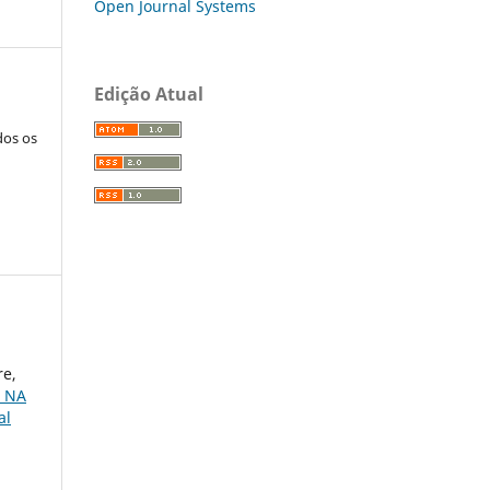
Open Journal Systems
Edição Atual
dos os
re,
 NA
al