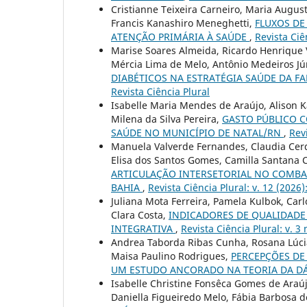
Cristianne Teixeira Carneiro, Maria Augus
Francis Kanashiro Meneghetti,
FLUXOS DE
ATENÇÃO PRIMÁRIA À SAÚDE
,
Revista Ciên
Marise Soares Almeida, Ricardo Henrique Vi
Mércia Lima de Melo, Antônio Medeiros Jú
DIABÉTICOS NA ESTRATÉGIA SAÚDE DA F
Revista Ciência Plural
Isabelle Maria Mendes de Araújo, Alison K
Milena da Silva Pereira,
GASTO PÚBLICO 
SAÚDE NO MUNICÍPIO DE NATAL/RN
,
Revi
Manuela Valverde Fernandes, Claudia Cerq
Elisa dos Santos Gomes, Camilla Santana 
ARTICULAÇÃO INTERSETORIAL NO COMBAT
BAHIA
,
Revista Ciência Plural: v. 12 (2026)
Juliana Mota Ferreira, Pamela Kulbok, Car
Clara Costa,
INDICADORES DE QUALIDADE 
INTEGRATIVA
,
Revista Ciência Plural: v. 3 
Andrea Taborda Ribas Cunha, Rosana Lúcia 
Maisa Paulino Rodrigues,
PERCEPÇÕES DE
UM ESTUDO ANCORADO NA TEORIA DA D
Isabelle Christine Fonsêca Gomes de Araújo
Daniella Figueiredo Melo, Fábia Barbosa 