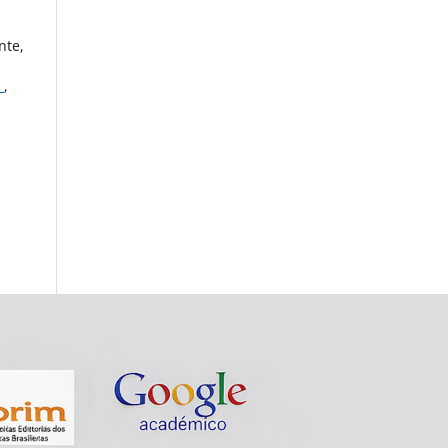
nte,
O
,