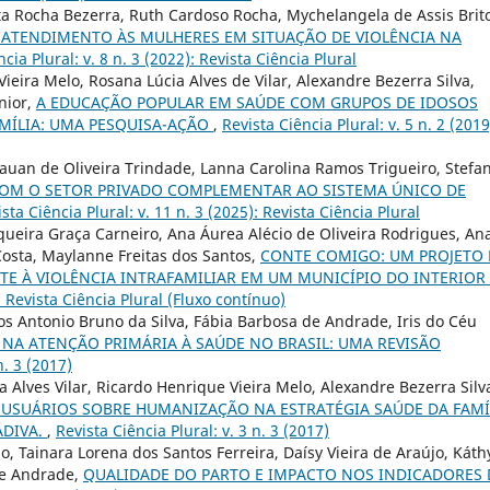
ta Rocha Bezerra, Ruth Cardoso Rocha, Mychelangela de Assis Brit
 ATENDIMENTO ÀS MULHERES EM SITUAÇÃO DE VIOLÊNCIA NA
cia Plural: v. 8 n. 3 (2022): Revista Ciência Plural
eira Melo, Rosana Lúcia Alves de Vilar, Alexandre Bezerra Silva,
nior,
A EDUCAÇÃO POPULAR EM SAÚDE COM GRUPOS DE IDOSOS
AMÍLIA: UMA PESQUISA-AÇÃO
,
Revista Ciência Plural: v. 5 n. 2 (2019
auan de Oliveira Trindade, Lanna Carolina Ramos Trigueiro, Stefa
COM O SETOR PRIVADO COMPLEMENTAR AO SISTEMA ÚNICO DE
sta Ciência Plural: v. 11 n. 3 (2025): Revista Ciência Plural
ueira Graça Carneiro, Ana Áurea Alécio de Oliveira Rodrigues, An
Costa, Maylanne Freitas dos Santos,
CONTE COMIGO: UM PROJETO 
E À VIOLÊNCIA INTRAFAMILIAR EM UM MUNICÍPIO DO INTERIOR
: Revista Ciência Plural (Fluxo contínuo)
los Antonio Bruno da Silva, Fábia Barbosa de Andrade, Iris do Céu
NA ATENÇÃO PRIMÁRIA À SAÚDE NO BRASIL: UMA REVISÃO
n. 3 (2017)
Alves Vilar, Ricardo Henrique Vieira Melo, Alexandre Bezerra Silv
 USUÁRIOS SOBRE HUMANIZAÇÃO NA ESTRATÉGIA SAÚDE DA FAMÍ
ÁDIVA.
,
Revista Ciência Plural: v. 3 n. 3 (2017)
, Tainara Lorena dos Santos Ferreira, Daísy Vieira de Araújo, Káth
de Andrade,
QUALIDADE DO PARTO E IMPACTO NOS INDICADORES 