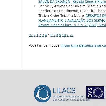
SAÚDE DA CRIANÇA
,
Revista Ciência Plural
Dannielly Azevedo de Oliveira, Márcia And
Henrique do Nascimento, Lilian Lira Lisbo
Thaiza Xavier Teixeira Nobre,
DESAFIOS D
PLANEJAMENTO E AVALIAÇÃO DOS SERVI
Revista Ciência Plural: v. 9 n. 2 (2023): Rev
<<
<
1
2
3
4
5
6
7
8
9
10
>
>>
Você também pode
iniciar uma pesquisa avança