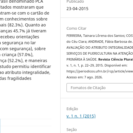
Brasil denominado PCA
Publicado
sultados mostraram que
23-04-2015
ntram-se com o cartão de
uem conhecimentos sobre
ais (82.3%). Quanto ao
Como Citar
ianças 45.7% já tiveram
FERREIRA, Tainara Lôrena dos Santos; COST
 recebeu orientações
do Céu Clara; ANDRADE, Fábia Barbosa de.
a segurança no lar
AVALIAÇÃO DO ATRIBUTO INTEGRALIDAD
com segurança), sobre
SERVIÇOS DE PUERICULTURA NA ATENÇÃ
criança (57.0%),
PRIMÁRIA À SAÚDE.
Revista Ciência Plura
nça (52.2%), e maneiras
v. 1, n. 1, p. 22–29, 2015. Disponível em:
studo permitiu identificar
https://periodicos.ufrn.br/rcp/article/vie
o atributo integralidade,
Acesso em: 7 ago. 2026.
das fragilidades
Fomatos de Citação
Edição
v. 1 n. 1 (2015)
Seção