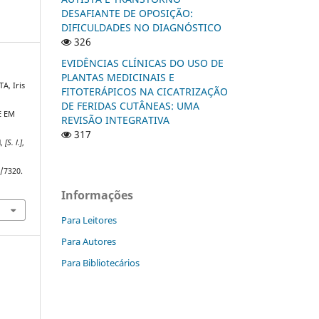
DESAFIANTE DE OPOSIÇÃO:
DIFICULDADES NO DIAGNÓSTICO
326
EVIDÊNCIAS CLÍNICAS DO USO DE
PLANTAS MEDICINAIS E
A, Iris
FITOTERÁPICOS NA CICATRIZAÇÃO
DE FERIDAS CUTÂNEAS: UMA
E EM
REVISÃO INTEGRATIVA
O
317
l
,
[S. l.]
,
w/7320.
Informações
Para Leitores
Para Autores
Para Bibliotecários