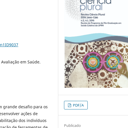
2n1ID9037
 Avaliação em Saúde.
PDF/A
m grande desafio para os
senvolver ações de
ilitação dos indivíduos
Publicado
lização de ferramentas de