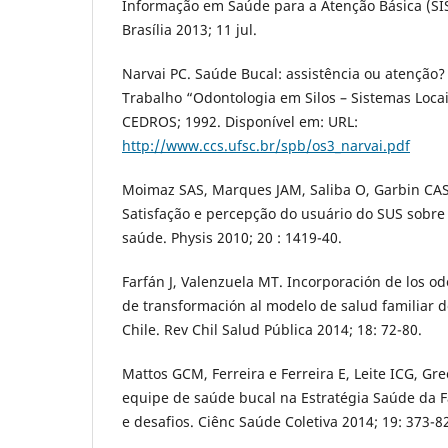
Informação em Saúde para a Atenção Básica (SISA
Brasília 2013; 11 jul.
Narvai PC. Saúde Bucal: assistência ou atenção?
Trabalho “Odontologia em Silos – Sistemas Loca
CEDROS; 1992. Disponível em: URL:
http://www.ccs.ufsc.br/spb/os3_narvai.pdf
Moimaz SAS, Marques JAM, Saliba O, Garbin CAS,
Satisfação e percepção do usuário do SUS sobre 
saúde. Physis 2010; 20 : 1419-40.
Farfán J, Valenzuela MT. Incorporación de los o
de transformación al modelo de salud familiar d
Chile. Rev Chil Salud Pública 2014; 18: 72-80.
Mattos GCM, Ferreira e Ferreira E, Leite ICG, Gr
equipe de saúde bucal na Estratégia Saúde da F
e desafios. Ciênc Saúde Coletiva 2014; 19: 373-8