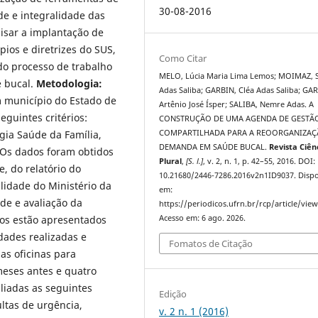
30-08-2016
de e integralidade das
lisar a implantação de
ios e diretrizes do SUS,
Como Citar
do processo de trabalho
MELO, Lúcia Maria Lima Lemos; MOIMAZ, 
e bucal.
Metodologia:
Adas Saliba; GARBIN, Cléa Adas Saliba; GA
 município do Estado de
Artênio José Ísper; SALIBA, Nemre Adas. A
eguintes critérios:
CONSTRUÇÃO DE UMA AGENDA DE GESTÃ
gia Saúde da Família,
COMPARTILHADA PARA A REOORGANIZAÇ
DEMANDA EM SAÚDE BUCAL.
Revista Ciên
 Os dados foram obtidos
Plural
,
[S. l.]
, v. 2, n. 1, p. 42–55, 2016. DOI:
, do relatório do
10.21680/2446-7286.2016v2n1ID9037. Dispo
idade do Ministério da
em:
de e avaliação da
https://periodicos.ufrn.br/rcp/article/vie
os estão apresentados
Acesso em: 6 ago. 2026.
dades realizadas e
Fomatos de Citação
as oficinas para
eses antes e quatro
iadas as seguintes
Edição
ultas de urgência,
v. 2 n. 1 (2016)