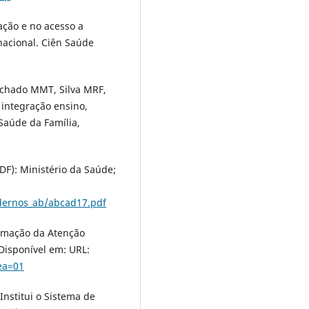
ação e no acesso a
nacional. Ciên Saúde
chado MMT, Silva MRF,
a integração ensino,
Saúde da Família,
(DF): Ministério da Saúde;
adernos_ab/abcad17.pdf
ormação da Atenção
 Disponível em: URL:
ea=01
 Institui o Sistema de