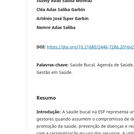
Suzely Adas Saliba Moimaz
Cléa Adas Saliba Garbin
Artênio José Ísper Garbin
Nemre Adas Saliba
DOI:
https://doi.org/10.21680/2446-7286.2016v
Palavras-chave:
Saúde Bucal. Agenda de Saúde.
Gestão em Saúde.
Resumo
Introdução:
A saúde bucal na ESF representa u
gestores quando assumem o compromisso de de
promoção da saúde, prevenção de doenças e reab
com a racionalização no uso dos recursos. A uti