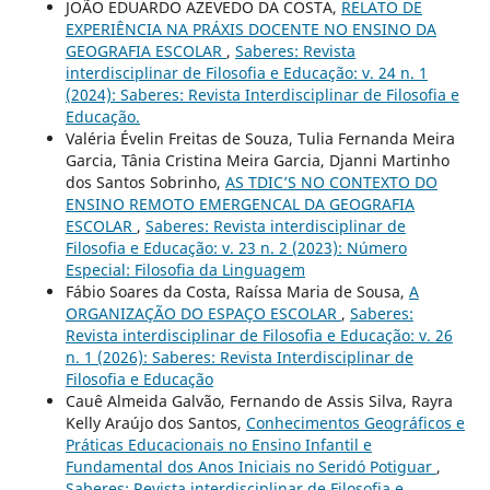
JOÃO EDUARDO AZEVEDO DA COSTA,
RELATO DE
EXPERIÊNCIA NA PRÁXIS DOCENTE NO ENSINO DA
GEOGRAFIA ESCOLAR
,
Saberes: Revista
interdisciplinar de Filosofia e Educação: v. 24 n. 1
(2024): Saberes: Revista Interdisciplinar de Filosofia e
Educação.
Valéria Évelin Freitas de Souza, Tulia Fernanda Meira
Garcia, Tânia Cristina Meira Garcia, Djanni Martinho
dos Santos Sobrinho,
AS TDIC’S NO CONTEXTO DO
ENSINO REMOTO EMERGENCAL DA GEOGRAFIA
ESCOLAR
,
Saberes: Revista interdisciplinar de
Filosofia e Educação: v. 23 n. 2 (2023): Número
Especial: Filosofia da Linguagem
Fábio Soares da Costa, Raíssa Maria de Sousa,
A
ORGANIZAÇÃO DO ESPAÇO ESCOLAR
,
Saberes:
Revista interdisciplinar de Filosofia e Educação: v. 26
n. 1 (2026): Saberes: Revista Interdisciplinar de
Filosofia e Educação
Cauê Almeida Galvão, Fernando de Assis Silva, Rayra
Kelly Araújo dos Santos,
Conhecimentos Geográficos e
Práticas Educacionais no Ensino Infantil e
Fundamental dos Anos Iniciais no Seridó Potiguar
,
Saberes: Revista interdisciplinar de Filosofia e