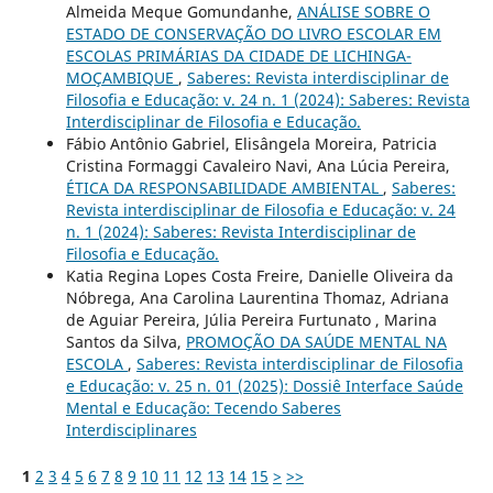
Almeida Meque Gomundanhe,
ANÁLISE SOBRE O
ESTADO DE CONSERVAÇÃO DO LIVRO ESCOLAR EM
ESCOLAS PRIMÁRIAS DA CIDADE DE LICHINGA-
MOÇAMBIQUE
,
Saberes: Revista interdisciplinar de
Filosofia e Educação: v. 24 n. 1 (2024): Saberes: Revista
Interdisciplinar de Filosofia e Educação.
Fábio Antônio Gabriel, Elisângela Moreira, Patricia
Cristina Formaggi Cavaleiro Navi, Ana Lúcia Pereira,
ÉTICA DA RESPONSABILIDADE AMBIENTAL
,
Saberes:
Revista interdisciplinar de Filosofia e Educação: v. 24
n. 1 (2024): Saberes: Revista Interdisciplinar de
Filosofia e Educação.
Katia Regina Lopes Costa Freire, Danielle Oliveira da
Nóbrega, Ana Carolina Laurentina Thomaz, Adriana
de Aguiar Pereira, Júlia Pereira Furtunato , Marina
Santos da Silva,
PROMOÇÃO DA SAÚDE MENTAL NA
ESCOLA
,
Saberes: Revista interdisciplinar de Filosofia
e Educação: v. 25 n. 01 (2025): Dossiê Interface Saúde
Mental e Educação: Tecendo Saberes
Interdisciplinares
1
2
3
4
5
6
7
8
9
10
11
12
13
14
15
>
>>