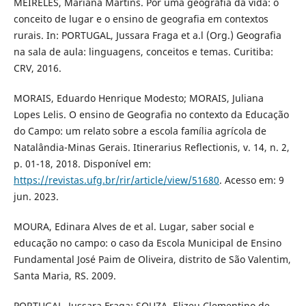
MEIRELES, Mariana Martins. Por uma geografia da vida: o
conceito de lugar e o ensino de geografia em contextos
rurais. In: PORTUGAL, Jussara Fraga et a.l (Org.) Geografia
na sala de aula: linguagens, conceitos e temas. Curitiba:
CRV, 2016.
MORAIS, Eduardo Henrique Modesto; MORAIS, Juliana
Lopes Lelis. O ensino de Geografia no contexto da Educação
do Campo: um relato sobre a escola família agrícola de
Natalândia-Minas Gerais. Itinerarius Reflectionis, v. 14, n. 2,
p. 01-18, 2018. Disponível em:
https://revistas.ufg.br/rir/article/view/51680
. Acesso em: 9
jun. 2023.
MOURA, Edinara Alves de et al. Lugar, saber social e
educação no campo: o caso da Escola Municipal de Ensino
Fundamental José Paim de Oliveira, distrito de São Valentim,
Santa Maria, RS. 2009.
PORTUGAL, Jussara Fraga; SOUZA, Elizeu Clementino de.